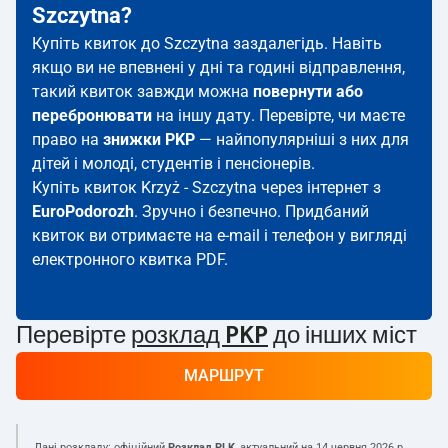
Szczytna?
Купіть квиток до Szczytna заздалегідь. Навіть
якщо ви не впевнені у дні та годині відправлення,
такий квиток завжди можна
повернути або
перебронювати
на іншу дату. Перевірте, чи маєте
право на
знижки PKP
— найпопулярніші з них для
дітей і молоді, студентів і пенсіонерів.
Купіть квиток Krzyż - Szczytna через інтернет з
EuroPodorozh
. Зручно і безпечно. Придбаний
квиток ви отримаєте на e-mail і телефон у вигляді
електронного квитка PDF.
Перевірте
розклад PKP
до інших міст
МАРШРУТ
Дані розкладу: офіційний
Розклад PLK
, актуальний на
14 червня 2026 р.
.