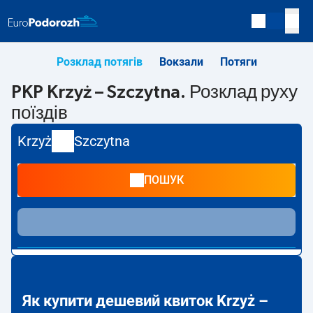
Розклад потягів
Вокзали
Потяги
PKP Krzyż – Szczytna. Розклад руху
поїздів
Krzyż
Szczytna
ПОШУК
Як купити дешевий квиток Krzyż –