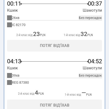
00:11
00:37
Кшиж
Шамотули
26хв
Без пересадок
IC
82170
23
32
2-й клас від:
PLN
1-й клас від:
PLN
ПОТЯГ ВІД'ЇХАВ
04:13
04:52
Кшиж
Шамотули
39хв
Без пересадок
REG
87380
4
—
2-й клас від:
PLN
1-й клас від:
PLN
ПОТЯГ ВІД'ЇХАВ