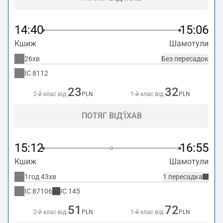
14:40
15:06
Кшиж
Шамотули
26хв
Без пересадок
IC
8112
23
32
2-й клас від:
PLN
1-й клас від:
PLN
ПОТЯГ ВІД'ЇХАВ
15:12
16:55
Кшиж
Шамотули
1год 43хв
1 пересадка
IC
87106
IC
145
51
72
2-й клас від:
PLN
1-й клас від:
PLN