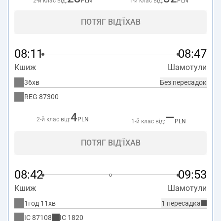
2-й клас від:
PLN
1-й клас від:
PLN
ПОТЯГ ВІД'ЇХАВ
08:11
08:47
Кшиж
Шамотули
36хв
Без пересадок
REG
87300
4
—
2-й клас від:
PLN
1-й клас від:
PLN
ПОТЯГ ВІД'ЇХАВ
08:42
09:53
Кшиж
Шамотули
1год 11хв
1 пересадка
IC
87108
IC
1820