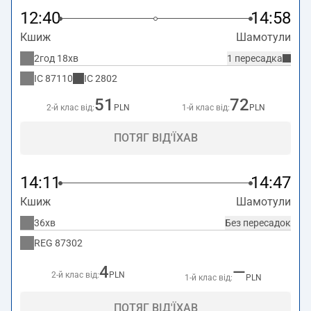
12:40
14:58
Кшиж
Шамотули
2год 18хв
1 пересадка
IC
87110
IC
2802
51
72
2-й клас від:
PLN
1-й клас від:
PLN
ПОТЯГ ВІД'ЇХАВ
14:11
14:47
Кшиж
Шамотули
36хв
Без пересадок
REG
87302
4
—
2-й клас від:
PLN
1-й клас від:
PLN
ПОТЯГ ВІД'ЇХАВ