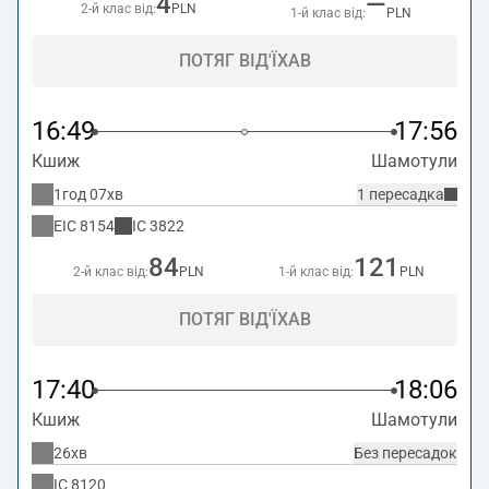
4
—
2-й клас від:
PLN
1-й клас від:
PLN
ПОТЯГ ВІД'ЇХАВ
16:49
17:56
Кшиж
Шамотули
1год 07хв
1 пересадка
EIC
8154
IC
3822
84
121
2-й клас від:
PLN
1-й клас від:
PLN
ПОТЯГ ВІД'ЇХАВ
17:40
18:06
Кшиж
Шамотули
26хв
Без пересадок
IC
8120