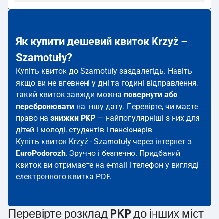
Як купити дешевий квиток Krzyż –
Szamotuły?
Купіть квиток до Szamotuły заздалегідь. Навіть
якщо ви не впевнені у дні та годині відправлення,
такий квиток завжди можна
повернути або
перебронювати
на іншу дату. Перевірте, чи маєте
право на
знижки PKP
— найпопулярніші з них для
дітей і молоді, студентів і пенсіонерів.
Купіть квиток Krzyż - Szamotuły через інтернет з
EuroPodorozh
. Зручно і безпечно. Придбаний
квиток ви отримаєте на e-mail і телефон у вигляді
електронного квитка PDF.
Перевірте
розклад PKP
до інших міст