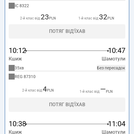
IC
8322
23
32
2-й клас від:
PLN
1-й клас від:
PLN
ПОТЯГ ВІД'ЇХАВ
10:12
10:47
Кшиж
Шамотули
35хв
Без пересадок
REG
87310
4
—
2-й клас від:
PLN
1-й клас від:
PLN
ПОТЯГ ВІД'ЇХАВ
10:38
11:04
Кшиж
Шамотули