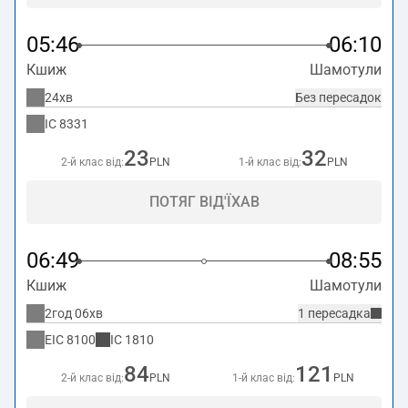
05:46
06:10
Кшиж
Шамотули
24хв
Без пересадок
IC
8331
23
32
2-й клас від:
PLN
1-й клас від:
PLN
ПОТЯГ ВІД'ЇХАВ
06:49
08:55
Кшиж
Шамотули
2год 06хв
1 пересадка
EIC
8100
IC
1810
84
121
2-й клас від:
PLN
1-й клас від:
PLN