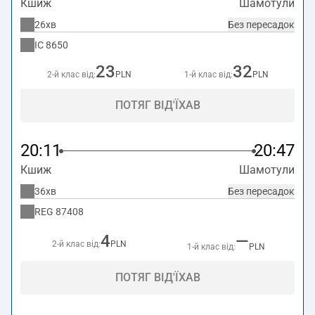
Кшиж
Шамотули
26хв
Без пересадок
IC
8650
23
32
2-й клас від:
PLN
1-й клас від:
PLN
ПОТЯГ ВІД'ЇХАВ
20:11
20:47
Кшиж
Шамотули
36хв
Без пересадок
REG
87408
4
—
2-й клас від:
PLN
1-й клас від:
PLN
ПОТЯГ ВІД'ЇХАВ