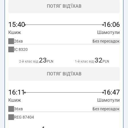
ПОТЯГ ВІД'ЇХАВ
15:40
16:06
Кшиж
Шамотули
26хв
Без пересадок
IC
8320
23
32
2-й клас від:
PLN
1-й клас від:
PLN
ПОТЯГ ВІД'ЇХАВ
16:11
16:47
Кшиж
Шамотули
36хв
Без пересадок
REG
87404