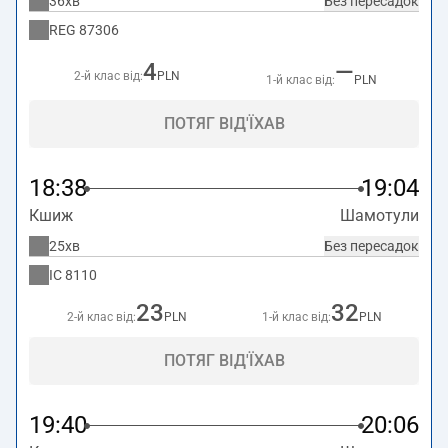
36хв
Без пересадок
REG
87306
4
—
2-й клас від:
PLN
1-й клас від:
PLN
ПОТЯГ ВІД'ЇХАВ
18:38
19:04
Кшиж
Шамотули
25хв
Без пересадок
IC
8110
23
32
2-й клас від:
PLN
1-й клас від:
PLN
ПОТЯГ ВІД'ЇХАВ
19:40
20:06