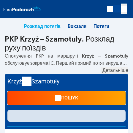
Розклад потягів
Вокзали
Потяги
PKP Krzyż – Szamotuły. Розклад
руху поїздів
Сполучення PKP на маршруті
Krzyż – Szamotuły
обслуговує зокрема
IC
. Перший прямий потяг вирушає о
00:11
з вокзалу PKP Krzyż. Останній потяг до Szamotuły
Детальніше
вирушає о 21:22. Найшвидший маршрут пропонує потяг
Krzyż
Szamotuły
без пересадок
ŚLĄZAK
. Подорож цим потягом триває
00:24
. На маршруті
Krzyż
–
Szamotuły
курсують також
ПОШУК
інші потяги:
REG, EIC, TLK, EIP Pendolino
— пропонують
нижчу ціну квитка і зазвичай довший час подорожі.
Потяг завершує маршрут на станції Szamotuły.