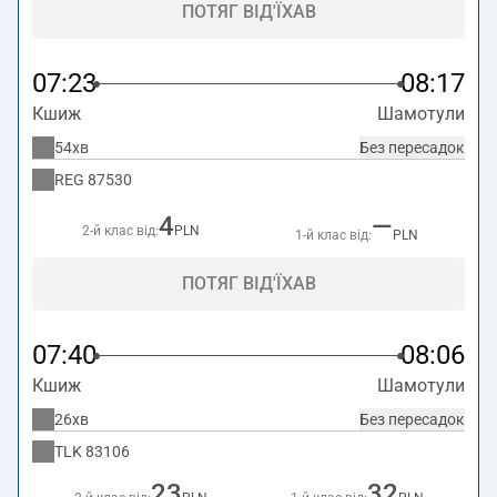
ПОТЯГ ВІД'ЇХАВ
07:23
08:17
Кшиж
Шамотули
54хв
Без пересадок
REG
87530
4
—
2-й клас від:
PLN
1-й клас від:
PLN
ПОТЯГ ВІД'ЇХАВ
07:40
08:06
Кшиж
Шамотули
26хв
Без пересадок
TLK
83106
23
32