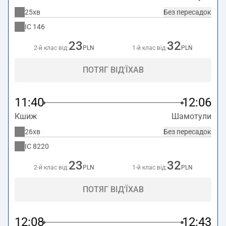
25хв
Без пересадок
IC
146
23
32
2-й клас від:
PLN
1-й клас від:
PLN
ПОТЯГ ВІД'ЇХАВ
11:40
12:06
Кшиж
Шамотули
26хв
Без пересадок
IC
8220
23
32
2-й клас від:
PLN
1-й клас від:
PLN
ПОТЯГ ВІД'ЇХАВ
12:08
12:43