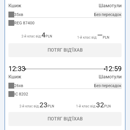
Кшиж
Шамотули
35хв
Без пересадок
REG
87400
4
—
2-й клас від:
PLN
1-й клас від:
PLN
ПОТЯГ ВІД'ЇХАВ
12:33
12:59
Кшиж
Шамотули
26хв
Без пересадок
IC
8202
23
32
2-й клас від:
PLN
1-й клас від:
PLN
ПОТЯГ ВІД'ЇХАВ