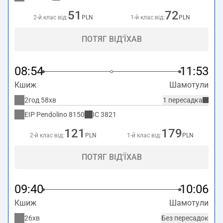
51
72
2-й клас від:
PLN
1-й клас від:
PLN
ПОТЯГ ВІД'ЇХАВ
08:54
11:53
Кшиж
Шамотули
2год 58хв
1 пересадка
EIP Pendolino
8150
IC
3821
121
179
2-й клас від:
PLN
1-й клас від:
PLN
ПОТЯГ ВІД'ЇХАВ
09:40
10:06
Кшиж
Шамотули
26хв
Без пересадок