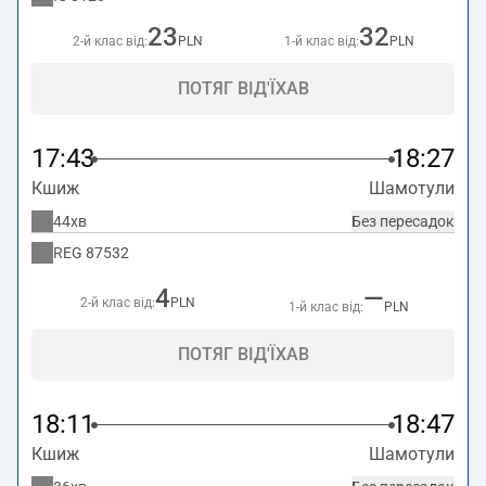
23
32
2-й клас від:
PLN
1-й клас від:
PLN
ПОТЯГ ВІД'ЇХАВ
17:43
18:27
Кшиж
Шамотули
44хв
Без пересадок
REG
87532
4
—
2-й клас від:
PLN
1-й клас від:
PLN
ПОТЯГ ВІД'ЇХАВ
18:11
18:47
Кшиж
Шамотули