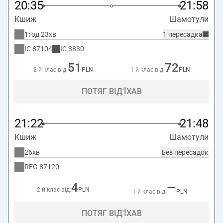
20:35
21:58
Кшиж
Шамотули
1год 23хв
1 пересадка
IC
87104
IC
3830
51
72
2-й клас від:
PLN
1-й клас від:
PLN
ПОТЯГ ВІД'ЇХАВ
21:22
21:48
Кшиж
Шамотули
26хв
Без пересадок
REG
87120
4
—
2-й клас від:
PLN
1-й клас від:
PLN
ПОТЯГ ВІД'ЇХАВ