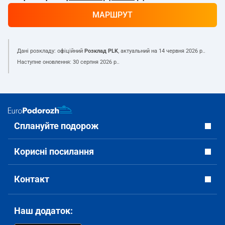
МАРШРУТ
Дані розкладу: офіційний
Розклад PLK
, актуальний на
14 червня 2026 р.
.
Наступне оновлення:
30 серпня 2026 р.
.
Сплануйте подорож
Корисні посилання
Контакт
Наш додаток: