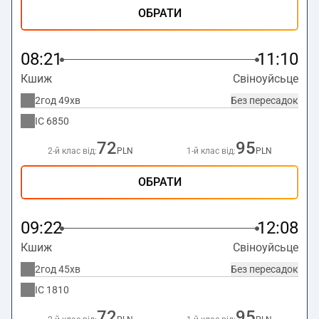
ОБРАТИ
08:21
11:10
Кшиж
Свіноуйсьце
2год 49хв
Без пересадок
IC
6850
72
95
2-й клас від:
PLN
1-й клас від:
PLN
ОБРАТИ
09:22
12:08
Кшиж
Свіноуйсьце
2год 45хв
Без пересадок
IC
1810
72
95