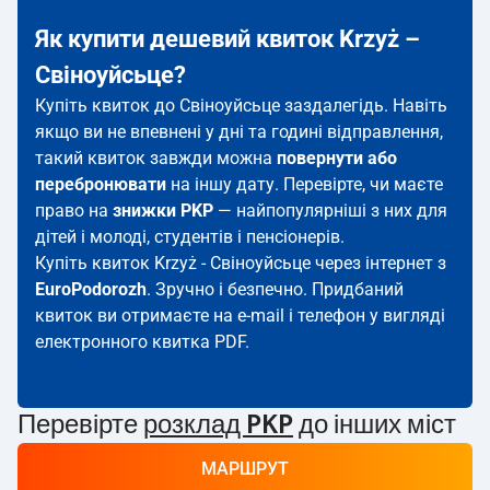
Як купити дешевий квиток Krzyż –
Свіноуйсьце?
Купіть квиток до Свіноуйсьце заздалегідь. Навіть
якщо ви не впевнені у дні та годині відправлення,
такий квиток завжди можна
повернути або
перебронювати
на іншу дату. Перевірте, чи маєте
право на
знижки PKP
— найпопулярніші з них для
дітей і молоді, студентів і пенсіонерів.
Купіть квиток Krzyż - Свіноуйсьце через інтернет з
EuroPodorozh
. Зручно і безпечно. Придбаний
квиток ви отримаєте на e-mail і телефон у вигляді
електронного квитка PDF.
Перевірте
розклад PKP
до інших міст
МАРШРУТ