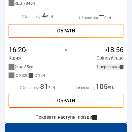
REG
78404
4
—
2-й клас від:
PLN
1-й клас від:
PLN
ОБРАТИ
16:20
18:56
Кшиж
Свіноуйсьце
2год 35хв
1 пересадка
IC
2820
IC
134
81
105
2-й клас від:
PLN
1-й клас від:
PLN
ОБРАТИ
Показати наступні поїзди