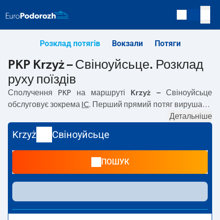
Розклад потягів
Вокзали
Потяги
PKP Krzyż – Свіноуйсьце. Розклад
руху поїздів
Сполучення PKP на маршруті
Krzyż – Свіноуйсьце
обслуговує зокрема
IC
. Перший прямий потяг вирушає о
03:57
з вокзалу PKP Krzyż. Останній потяг до
Детальніше
Свіноуйсьце вирушає о 19:03. Найшвидший маршрут
Krzyż
Свіноуйсьце
пропонує потяг без пересадок
ORKAN
. Подорож цим
потягом триває
02:10
. На маршруті
Krzyż
–
Свіноуйсьце
ПОШУК
курсують також інші потяги:
REG, EIC, EIP Pendolino
—
пропонують нижчу ціну квитка і зазвичай довший час
подорожі. Потяг завершує маршрут на станції
Свіноуйсьце.