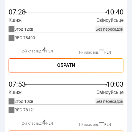
07:28
10:40
Кшиж
Свіноуйсьце
3год 12хв
Без пересадок
REG
78400
4
—
2-й клас від:
PLN
1-й клас від:
PLN
ОБРАТИ
07:53
10:03
Кшиж
Свіноуйсьце
2год 10хв
Без пересадок
REG
78121
4
—
2-й клас від:
PLN
1-й клас від:
PLN