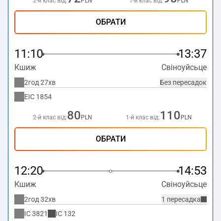
2-й клас від:
PLN
1-й клас від:
PLN
ОБРАТИ
11:10
13:37
Кшиж
Свіноуйсьце
2год 27хв
Без пересадок
EIC
1854
80
110
2-й клас від:
PLN
1-й клас від:
PLN
ОБРАТИ
12:20
14:53
Кшиж
Свіноуйсьце
2год 32хв
1 пересадка
IC
3821
IC
132