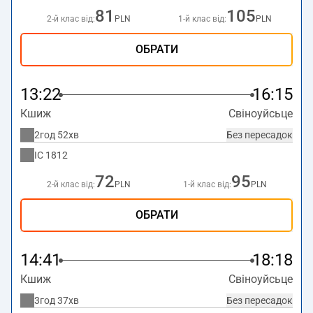
81
105
2-й клас від:
PLN
1-й клас від:
PLN
ОБРАТИ
13:22
16:15
Кшиж
Свіноуйсьце
2год 52хв
Без пересадок
IC
1812
72
95
2-й клас від:
PLN
1-й клас від:
PLN
ОБРАТИ
14:41
18:18
Кшиж
Свіноуйсьце
3год 37хв
Без пересадок