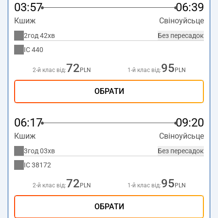
03:57
06:39
Кшиж
Свіноуйсьце
2год 42хв
Без пересадок
IC
440
72
95
2-й клас від:
PLN
1-й клас від:
PLN
ОБРАТИ
06:17
09:20
Кшиж
Свіноуйсьце
3год 03хв
Без пересадок
IC
38172
72
95
2-й клас від:
PLN
1-й клас від:
PLN
ОБРАТИ