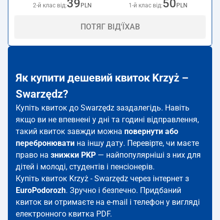
39
50
2-й клас від:
PLN
1-й клас від:
PLN
ПОТЯГ ВІД'ЇХАВ
Як купити дешевий квиток Krzyż –
Swarzędz?
Купіть квиток до Swarzędz заздалегідь. Навіть
якщо ви не впевнені у дні та годині відправлення,
такий квиток завжди можна
повернути або
перебронювати
на іншу дату. Перевірте, чи маєте
право на
знижки PKP
— найпопулярніші з них для
дітей і молоді, студентів і пенсіонерів.
Купіть квиток Krzyż - Swarzędz через інтернет з
EuroPodorozh
. Зручно і безпечно. Придбаний
квиток ви отримаєте на e-mail і телефон у вигляді
електронного квитка PDF.