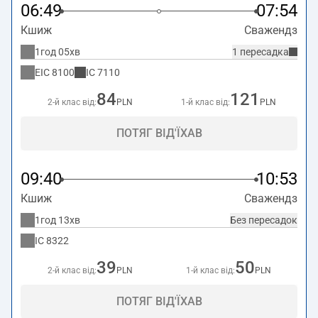
06:49
07:54
Кшиж
Сважендз
1год 05хв
1 пересадка
EIC
8100
IC
7110
84
121
2-й клас від:
PLN
1-й клас від:
PLN
ПОТЯГ ВІД'ЇХАВ
09:40
10:53
Кшиж
Сважендз
1год 13хв
Без пересадок
IC
8322
39
50
2-й клас від:
PLN
1-й клас від:
PLN
ПОТЯГ ВІД'ЇХАВ