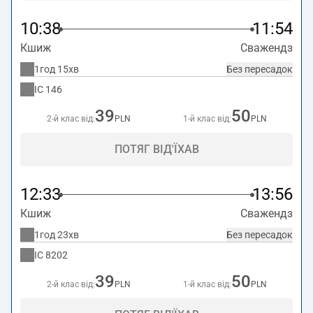
10:38
11:54
Кшиж
Сважендз
1год 15хв
Без пересадок
IC
146
39
50
2-й клас від:
PLN
1-й клас від:
PLN
ПОТЯГ ВІД'ЇХАВ
12:33
13:56
Кшиж
Сважендз
1год 23хв
Без пересадок
IC
8202
39
50
2-й клас від:
PLN
1-й клас від:
PLN