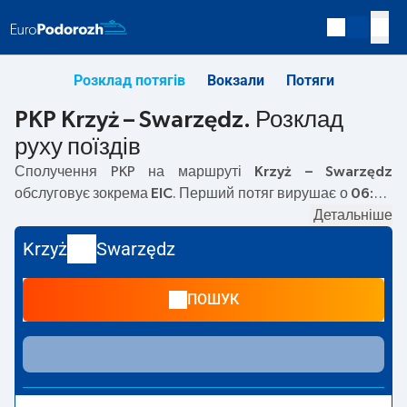
Розклад потягів
Вокзали
Потяги
PKP Krzyż – Swarzędz. Розклад
руху поїздів
Сполучення PKP на маршруті
Krzyż – Swarzędz
обслуговує зокрема
EIC
. Перший потяг вирушає о
06:49
з вокзалу PKP Krzyż. Останній потяг до Swarzędz вирушає
Детальніше
о 21:24. На маршруті
Krzyż
–
Swarzędz
курсують також
Krzyż
Swarzędz
інші потяги:
— пропонують нижчу ціну квитка і зазвичай
довший час подорожі. Потяг завершує маршрут на
ПОШУК
станції Swarzędz.