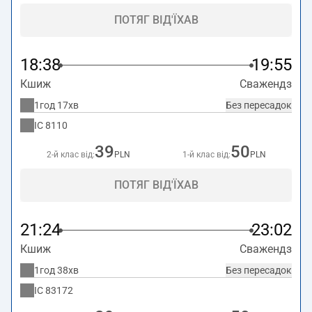
ПОТЯГ ВІД'ЇХАВ
18:38
19:55
Кшиж
Сважендз
1год 17хв
Без пересадок
IC
8110
39
50
2-й клас від:
PLN
1-й клас від:
PLN
ПОТЯГ ВІД'ЇХАВ
21:24
23:02
Кшиж
Сважендз
1год 38хв
Без пересадок
IC
83172