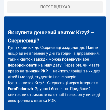
ПОТЯГ ВІД'ЇХАВ
Як купити дешевий квиток Krzyż –
Скерневиці?
Купіть квиток до Скерневиці заздалегідь. Навіть
якщо ви не впевнені у дні та годині відправлення,
такий квиток завжди можна
повернути або
перебронювати
на іншу дату. Перевірте, чи маєте
право на
знижки PKP
— найпопулярніші з них для
дітей і молоді, студентів і пенсіонерів.
Купіть квиток Krzyż - Скерневиці через інтернет з
EuroPodorozh
. Зручно і безпечно. Придбаний
квиток ви отримаєте на e-mail і телефон у вигляді
електронного квитка PDF.