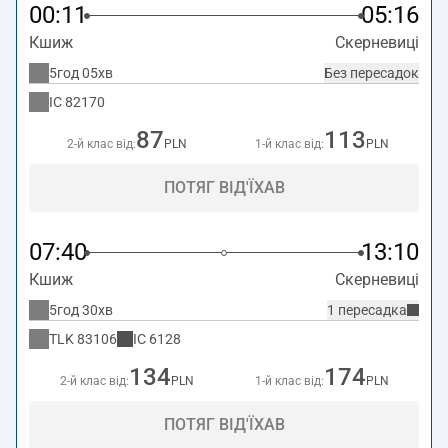
00:11
05:16
Кшиж
Скерневиці
5год 05хв
Без пересадок
IC
82170
87
113
2-й клас від:
PLN
1-й клас від:
PLN
ПОТЯГ ВІД'ЇХАВ
07:40
13:10
Кшиж
Скерневиці
5год 30хв
1 пересадка
TLK
83106
IC
6128
134
174
2-й клас від:
PLN
1-й клас від:
PLN
ПОТЯГ ВІД'ЇХАВ