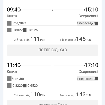
09:40
15:10
Кшиж
Скерневиці
5год 30хв
1 пересадка
IC
8322
IC
6126
111
145
2-й клас від:
PLN
1-й клас від:
PLN
ПОТЯГ ВІД'ЇХАВ
11:40
17:10
Кшиж
Скерневиці
5год 30хв
1 пересадка
IC
8220
IC
6520
110
143
2-й клас від:
PLN
1-й клас від:
PLN