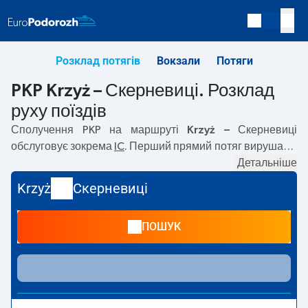
Розклад потягів
Вокзали
Потяги
PKP Krzyż – Скерневиці. Розклад
руху поїздів
Сполучення PKP на маршруті
Krzyż – Скерневиці
обслуговує зокрема
IC
. Перший прямий потяг вирушає о
00:11
з вокзалу PKP Krzyż. Останній потяг до Скерневиці
Детальніше
вирушає о 17:40. Найшвидший маршрут пропонує потяг
Krzyż
Скерневиці
без пересадок
UZNAM
. Подорож цим потягом триває
05:05
. На маршруті
Krzyż
–
Скерневиці
курсують також
ПОШУК
інші потяги:
TLK
— пропонують нижчу ціну квитка і
зазвичай довший час подорожі. Потяг завершує
маршрут на станції Скерневиці.