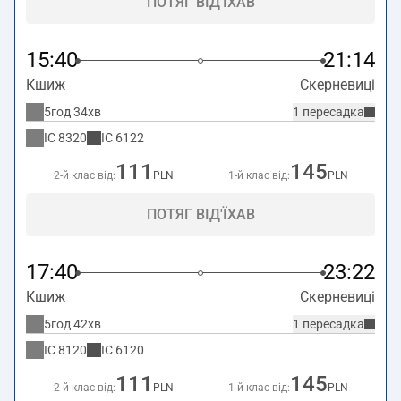
ПОТЯГ ВІД'ЇХАВ
15:40
21:14
Кшиж
Скерневиці
5год 34хв
1 пересадка
IC
8320
IC
6122
111
145
2-й клас від:
PLN
1-й клас від:
PLN
ПОТЯГ ВІД'ЇХАВ
17:40
23:22
Кшиж
Скерневиці
5год 42хв
1 пересадка
IC
8120
IC
6120
111
145
2-й клас від:
PLN
1-й клас від:
PLN