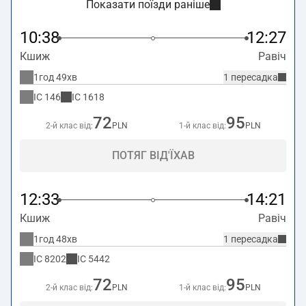
Показати поїзди раніше
10:38
12:27
Кшиж
Равіч
1год 49хв
1 пересадка
IC
146
IC
1618
72
95
2-й клас від:
PLN
1-й клас від:
PLN
ПОТЯГ ВІД'ЇХАВ
12:33
14:21
Кшиж
Равіч
1год 48хв
1 пересадка
IC
8202
IC
5442
72
95
2-й клас від:
PLN
1-й клас від:
PLN