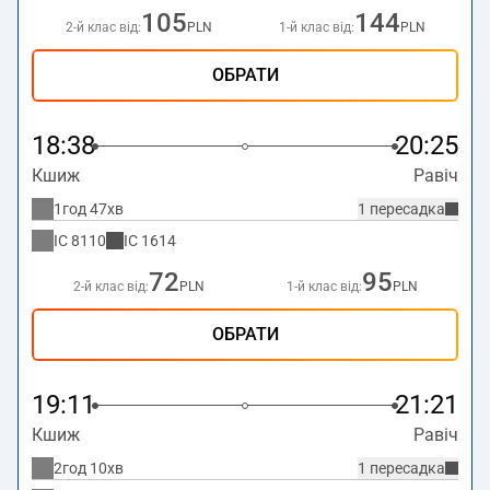
105
144
2-й клас від:
PLN
1-й клас від:
PLN
ОБРАТИ
18:38
20:25
Кшиж
Равіч
1год 47хв
1 пересадка
IC
8110
IC
1614
72
95
2-й клас від:
PLN
1-й клас від:
PLN
ОБРАТИ
19:11
21:21
Кшиж
Равіч
2год 10хв
1 пересадка