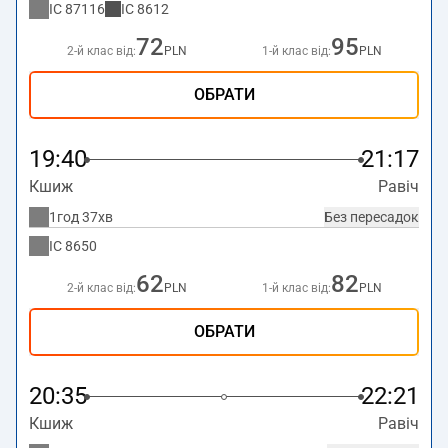
IC
87116
IC
8612
72
95
2-й клас від:
PLN
1-й клас від:
PLN
ОБРАТИ
19:40
21:17
Кшиж
Равіч
1год 37хв
Без пересадок
IC
8650
62
82
2-й клас від:
PLN
1-й клас від:
PLN
ОБРАТИ
20:35
22:21
Кшиж
Равіч