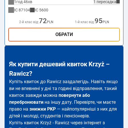
1год 46хв
1 пересадка
IC
87104
IC
5600
72
95
2-й клас від:
PLN
1-й клас від:
PLN
ОБРАТИ
Як купити дешевий квиток Krzyż –
Rawicz?
Купіть квиток до Rawicz заздалегідь. Навіть якщо
ви не впевнені у дні та годині відправлення, такий
квиток завжди можна
повернути або
перебронювати
на іншу дату. Перевірте, чи маєте
право на
знижки PKP
— найпопулярніші з них для
дітей і молоді, студентів і пенсіонерів.
Купіть квиток Krzyż - Rawicz через інтернет з