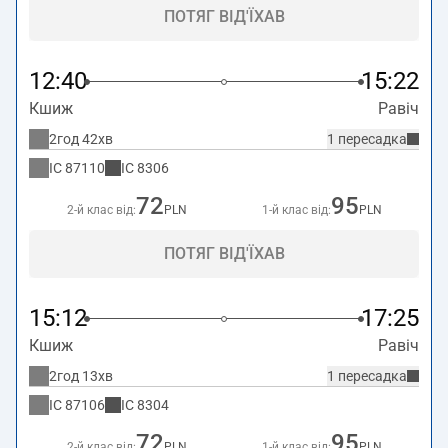
ПОТЯГ ВІД'ЇХАВ
12:40
15:22
Кшиж
Равіч
2год 42хв
1 пересадка
IC
87110
IC
8306
72
95
2-й клас від:
PLN
1-й клас від:
PLN
ПОТЯГ ВІД'ЇХАВ
15:12
17:25
Кшиж
Равіч
2год 13хв
1 пересадка
IC
87106
IC
8304
72
95
2-й клас від:
PLN
1-й клас від:
PLN