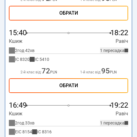
ОБРАТИ
15:40
18:22
Кшиж
Равіч
2год 42хв
1 пересадка
IC
8320
IC
5410
72
95
2-й клас від:
PLN
1-й клас від:
PLN
ОБРАТИ
16:49
19:22
Кшиж
Равіч
2год 33хв
1 пересадка
EIC
8154
IC
8316