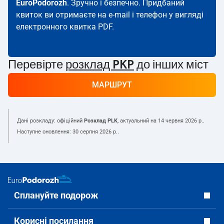
EuroPodorozh
. Зручно і безпечно. Придбаний
квиток ви отримаєте на e-mail і телефон у вигляді
електронного квитка PDF.
Перевірте
розклад PKP
до інших міст
МАРШРУТ
Дані розкладу: офіційний
Розклад PLK
, актуальний на
14 червня 2026 р.
.
Наступне оновлення:
30 серпня 2026 р.
.
Сплануйте подорож
Корисні посилання