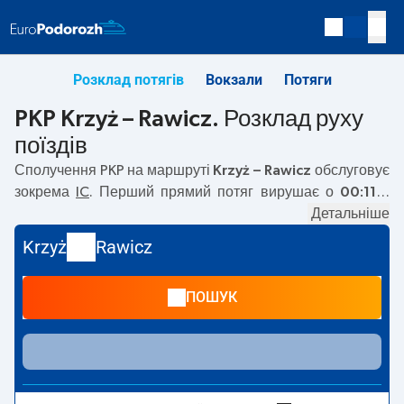
Розклад потягів
Вокзали
Потяги
PKP Krzyż – Rawicz. Розклад руху
поїздів
Сполучення PKP на маршруті
Krzyż – Rawicz
обслуговує
зокрема
IC
. Перший прямий потяг вирушає о
00:11
з
вокзалу PKP Krzyż. Останній потяг до Rawicz вирушає о
Детальніше
20:35. Найшвидший маршрут пропонує потяг без
Krzyż
Rawicz
пересадок
ŚLĄZAK
. Подорож цим потягом триває
01:36
.
На маршруті
Krzyż
–
Rawicz
курсують також інші потяги:
ПОШУК
EIC, TLK, EIP Pendolino
— пропонують нижчу ціну квитка
і зазвичай довший час подорожі. Потяг завершує
маршрут на станції Rawicz.