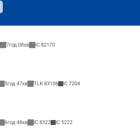
7год 08хв
IC
82170
5год 47хв
TLK
83106
IC
7204
6год 48хв
IC
8322
IC
5222