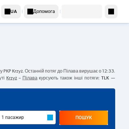
Допомога
UA
у PKP Krzyż. Останній потяг до Пілава вирушає о 12:33.
уті
Krzyż
–
Пілава
курсують також інші потяги:
TLK
—
ПОШУК