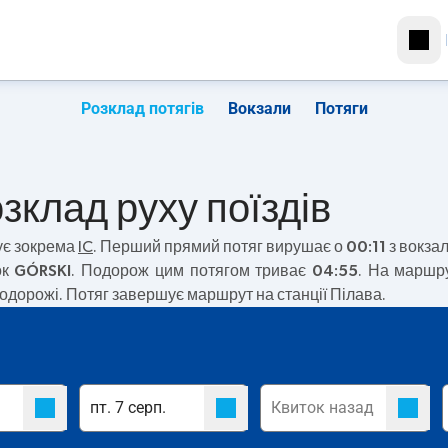
Розклад потягів
Вокзали
Потяги
озклад руху поїздів
ує зокрема
IC
. Перший прямий потяг вирушає о
00:11
з вокзал
ок
GÓRSKI
. Подорож цим потягом триває
04:55
. На маршр
подорожі. Потяг завершує маршрут на станції Пілава.