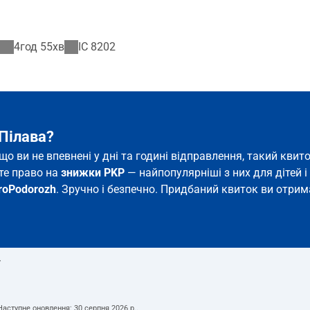
4год 55хв
IC
8202
 Пілава?
кщо ви не впевнені у дні та годині відправлення, такий кв
єте право на
знижки PKP
— найпопулярніші з них для дітей і 
roPodorozh
. Зручно і безпечно. Придбаний квиток ви отрима
т
 Наступне оновлення:
30 серпня 2026 р.
.