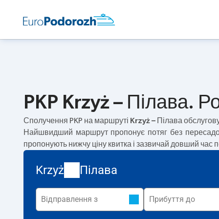
PKP Krzyż – Пілава. Р
Сполучення PKP на маршруті
Krzyż – Пілава
обслугов
Найшвидший маршрут пропонує потяг без пересад
пропонують нижчу ціну квитка і зазвичай довший час 
Krzyż
Пілава