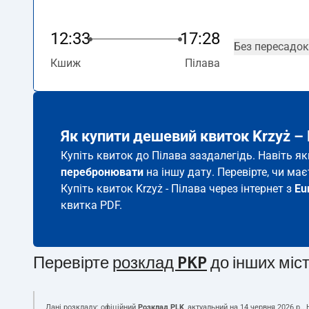
12:33
17:28
Без пересадок
Кшиж
Пілава
Як купити дешевий квиток Krzyż –
Купіть квиток до Пілава заздалегідь. Навіть я
перебронювати
на іншу дату. Перевірте, чи ма
Купіть квиток Krzyż - Пілава через інтернет з
Eu
квитка PDF.
Перевірте
розклад PKP
до інших міс
Дані розкладу: офіційний
Розклад PLK
, актуальний на
14 червня 2026 р.
.