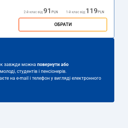
91
119
2-й клас від:
PLN
1-й клас від:
PLN
ОБРАТИ
иток завжди можна
повернути або
молоді, студентів і пенсіонерів.
єте на e-mail і телефон у вигляді електронного