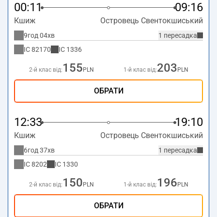
00:11
09:16
Кшиж
Островець Свентокшиський
9год 04хв
1 пересадка
IC
82170
IC
1336
155
203
2-й клас від:
PLN
1-й клас від:
PLN
ОБРАТИ
12:33
19:10
Кшиж
Островець Свентокшиський
6год 37хв
1 пересадка
IC
8202
IC
1330
150
196
2-й клас від:
PLN
1-й клас від:
PLN
ОБРАТИ