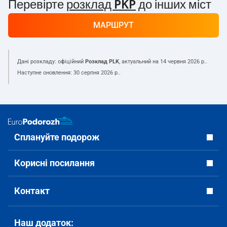
Перевірте
розклад PKP
до інших міст
МАРШРУТ
Дані розкладу: офіційний
Розклад PLK
, актуальний на
14 червня 2026 р.
.
Наступне оновлення:
30 серпня 2026 р.
.
Сплануйте подорож
Корисні посилання
Контакт
Наш додаток: