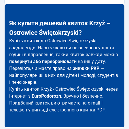
Як купити дешевий квиток Krzyż –
Ostrowiec Świętokrzyski?
Купіть квиток до Ostrowiec Świętokrzyski
заздалегідь. Навіть якщо ви не впевнені у дні та
годині відправлення, такий квиток завжди можна
повернути або перебронювати
на іншу дату.
Перевірте, чи маєте право на
знижки PKP
—
найпопулярніші з них для дітей і молоді, студентів
і пенсіонерів.
Купіть квиток Krzyż - Ostrowiec Świętokrzyski через
інтернет з
EuroPodorozh
. Зручно і безпечно.
Придбаний квиток ви отримаєте на e-mail і
телефон у вигляді електронного квитка PDF.