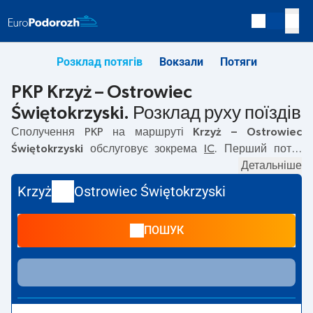
Розклад потягів
Вокзали
Потяги
PKP Krzyż – Ostrowiec
Świętokrzyski. Розклад руху поїздів
Сполучення PKP на маршруті
Krzyż – Ostrowiec
Świętokrzyski
обслуговує зокрема
IC
. Перший потяг
вирушає о
00:11
з вокзалу PKP Krzyż. Останній потяг до
Детальніше
Ostrowiec Świętokrzyski вирушає о 12:33. На маршруті
Krzyż
Ostrowiec Świętokrzyski
Krzyż
–
Ostrowiec Świętokrzyski
курсують також інші
потяги:
— пропонують нижчу ціну квитка і зазвичай
ПОШУК
довший час подорожі. Потяг завершує маршрут на
станції Ostrowiec Świętokrzyski.