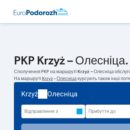
PKP Krzyż – Олесніца.
Сполучення PKP на маршруті
Krzyż – Олесніца
обслуг
На маршруті
Krzyż
–
Олесніца
курсують також інші пот
Krzyż
Олесніца