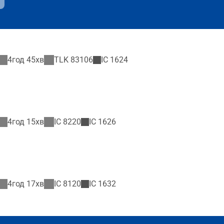
4год 45хв
TLK
83106
IC
1624
4год 15хв
IC
8220
IC
1626
4год 17хв
IC
8120
IC
1632