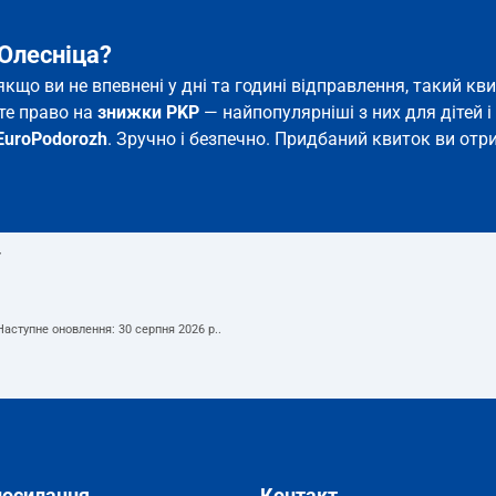
 Олесніца?
 якщо ви не впевнені у дні та годині відправлення, такий 
єте право на
знижки PKP
— найпопулярніші з них для дітей і 
EuroPodorozh
. Зручно і безпечно. Придбаний квиток ви отри
т
 Наступне оновлення:
30 серпня 2026 р.
.
посилання
Контакт