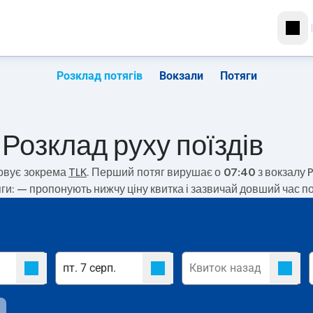
Розклад потягів
Вокзали
Потяги
 Розклад руху поїздів
овує зокрема
TLK
. Перший потяг вирушає о
07:40
з вокзалу 
яги:
— пропонують нижчу ціну квитка і зазвичай довший час п