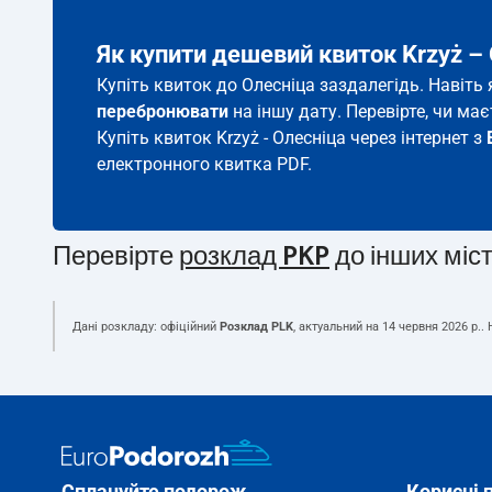
Як купити дешевий квиток Krzyż –
Купіть квиток до Олесніца заздалегідь. Навіть
перебронювати
на іншу дату. Перевірте, чи ма
Купіть квиток Krzyż - Олесніца через інтернет з
електронного квитка PDF.
Перевірте
розклад PKP
до інших міс
Дані розкладу: офіційний
Розклад PLK
, актуальний на
14 червня 2026 р.
.
Сплануйте подорож
Корисні 