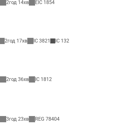
2год 14хв
EIC
1854
2год 17хв
IC
3821
IC
132
2год 36хв
IC
1812
3год 23хв
REG
78404