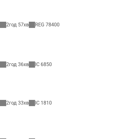
2год 57хв
REG
78400
2год 36хв
IC
6850
2год 33хв
IC
1810