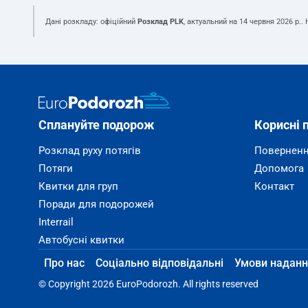
Дані розкладу: офіційний
Розклад PLK
, актуальний на
14 червня 2026 р.
.
Сплануйте подорож
Корисні 
Розклад руху потягів
Поверненн
Потяги
Допомога
Квитки для груп
Контакт
Поради для подорожей
Interrail
Автобусні квитки
Про нас
Соціально відповідальні
Умови наданн
© Copyright 2026 EuroPodorozh. All rights reserved