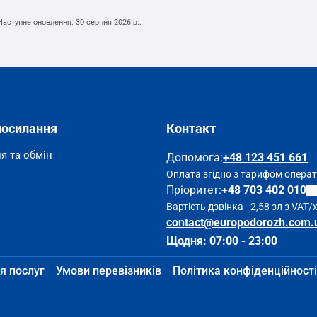
 Наступне оновлення:
30 серпня 2026 р.
.
посилання
Контакт
я та обмін
Допомога
:
+48 123 451 661
Оплата згідно з тарифом опера
Пріоритет:
+48 703 402 010
Вартість дзвінка - 2,58 зл з VAT/
contact@europodorozh.com.
Щодня: 07:00 - 23:00
я послуг
Умови перевізників
Політика конфіденційності