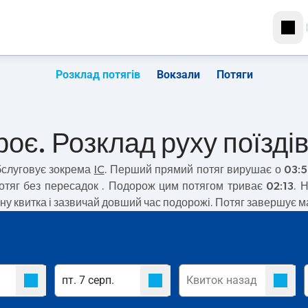
Розклад потягів
Вокзали
Потяги
оє. Розклад руху поїзді
слуговує зокрема
IC
. Перший прямий потяг вирушає о
03:
отяг без пересадок
. Подорож цим потягом триває
02:13
. 
у квитка і зазвичай довший час подорожі. Потяг завершує м