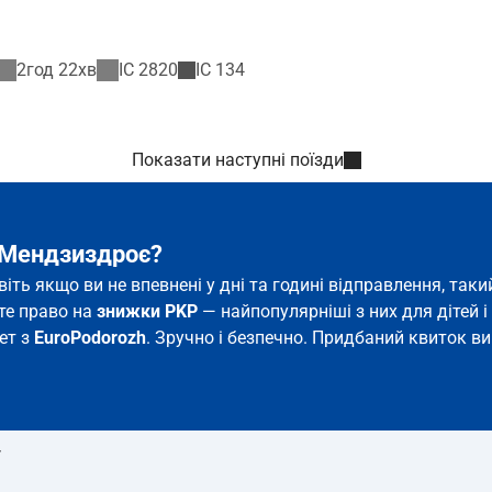
2год 22хв
IC
2820
IC
134
Показати наступні поїзди
– Мендзиздроє?
іть якщо ви не впевнені у дні та годині відправлення, та
єте право на
знижки PKP
— найпопулярніші з них для дітей і 
ет з
EuroPodorozh
. Зручно і безпечно. Придбаний квиток ви 
т