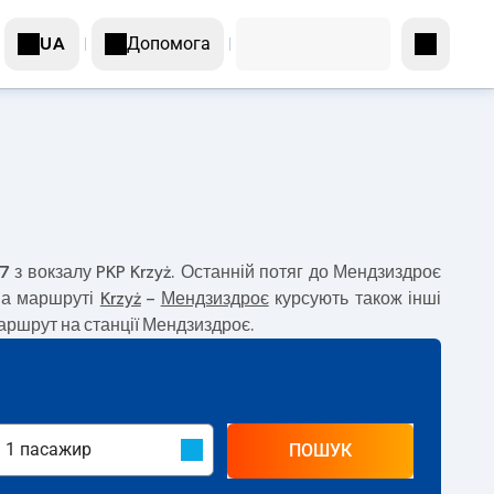
Допомога
UA
в
57
з вокзалу PKP Krzyż. Останній потяг до Мендзиздроє
На маршруті
Krzyż
–
Мендзиздроє
курсують також інші
аршрут на станції Мендзиздроє.
ПОШУК