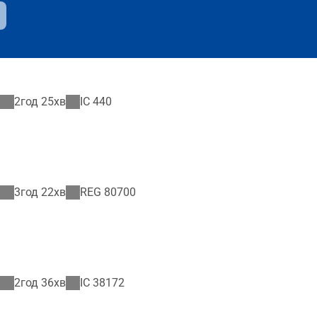
2год 25хв
IC
440
3год 22хв
REG
80700
2год 36хв
IC
38172