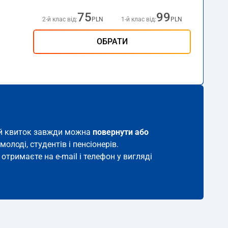
75
99
2-й клас від:
PLN
1-й клас від:
PLN
ОБРАТИ
кий квиток завжди можна
повернути або
молоді, студентів і пенсіонерів.
отримаєте на e-mail і телефон у вигляді