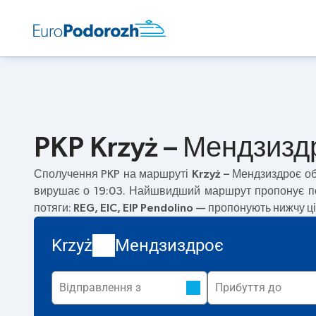
PKP Krzyż – Мендзиздр
Сполучення PKP на маршруті
Krzyż – Мендзиздроє
об
вирушає о 19:03. Найшвидший маршрут пропонує п
потяги:
REG, EIC, EIP Pendolino
— пропонують нижчу цін
Krzyż
Мендзиздроє