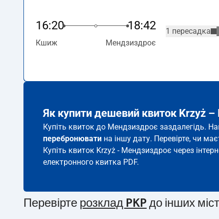
16:20
18:42
1 пересадка
Кшиж
Мендзиздроє
Як купити дешевий квиток Krzyż 
Купіть квиток до Мендзиздроє заздалегідь. Нав
перебронювати
на іншу дату. Перевірте, чи ма
Купіть квиток Krzyż - Мендзиздроє через інтерн
електронного квитка PDF.
Перевірте
розклад PKP
до інших міс