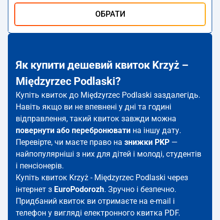
ОБРАТИ
Як купити дешевий квиток Krzyż –
Międzyrzec Podlaski?
Купіть квиток до Międzyrzec Podlaski заздалегідь.
Навіть якщо ви не впевнені у дні та годині
відправлення, такий квиток завжди можна
повернути або перебронювати
на іншу дату.
Перевірте, чи маєте право на
знижки PKP
—
найпопулярніші з них для дітей і молоді, студентів
і пенсіонерів.
Купіть квиток Krzyż - Międzyrzec Podlaski через
інтернет з
EuroPodorozh
. Зручно і безпечно.
Придбаний квиток ви отримаєте на e-mail і
телефон у вигляді електронного квитка PDF.