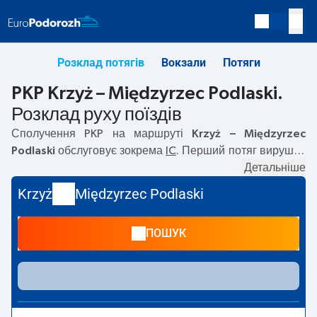
Розклад потягів
Вокзали
Потяги
PKP Krzyż – Międzyrzec Podlaski.
Розклад руху поїздів
Сполучення PKP на маршруті
Krzyż – Międzyrzec
Podlaski
обслуговує зокрема
IC
. Перший потяг вирушає
о
00:11
з вокзалу PKP Krzyż. Останній потяг до Międzyrzec
Детальніше
Podlaski вирушає о 16:49. На маршруті
Krzyż
–
Krzyż
Międzyrzec Podlaski
Międzyrzec Podlaski
курсують також інші потяги:
EIC, EIP
Pendolino
— пропонують нижчу ціну квитка і зазвичай
ПОШУК
довший час подорожі. Потяг завершує маршрут на
станції Międzyrzec Podlaski.