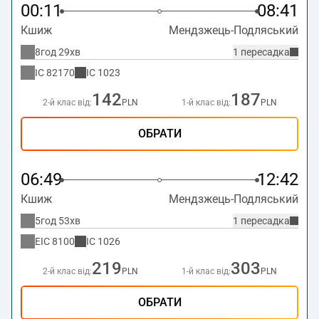
00:11
08:41
Кшиж
Мендзжець-Подляський
8год 29хв
1 пересадка
IC
82170
IC
1023
142
187
2-й клас від:
PLN
1-й клас від:
PLN
ОБРАТИ
06:49
12:42
Кшиж
Мендзжець-Подляський
5год 53хв
1 пересадка
EIC
8100
IC
1026
219
303
2-й клас від:
PLN
1-й клас від:
PLN
ОБРАТИ