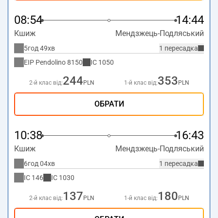
08:54
14:44
Кшиж
Мендзжець-Подляський
5год 49хв
1 пересадка
EIP Pendolino
8150
IC
1050
244
353
2-й клас від:
PLN
1-й клас від:
PLN
ОБРАТИ
10:38
16:43
Кшиж
Мендзжець-Подляський
6год 04хв
1 пересадка
IC
146
IC
1030
137
180
2-й клас від:
PLN
1-й клас від:
PLN