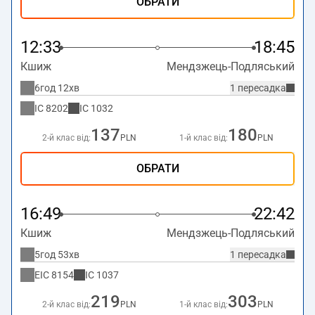
ОБРАТИ
12:33
18:45
Кшиж
Мендзжець-Подляський
6год 12хв
1 пересадка
IC
8202
IC
1032
137
180
2-й клас від:
PLN
1-й клас від:
PLN
ОБРАТИ
16:49
22:42
Кшиж
Мендзжець-Подляський
5год 53хв
1 пересадка
EIC
8154
IC
1037
219
303
2-й клас від:
PLN
1-й клас від:
PLN