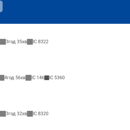
3год 35хв
IC
8322
4год 56хв
IC
146
IC
5360
3год 32хв
IC
8320