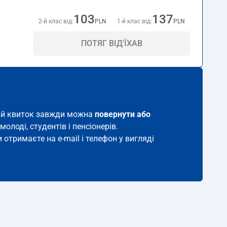
103
137
2-й клас від:
PLN
1-й клас від:
PLN
ПОТЯГ ВІД'ЇХАВ
акий квиток завжди можна
повернути або
молоді, студентів і пенсіонерів.
 отримаєте на e-mail і телефон у вигляді