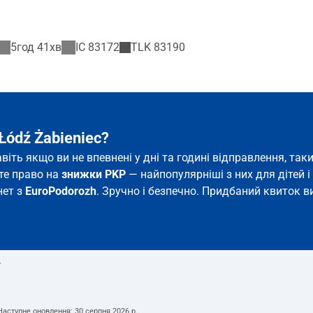
5год 41хв
IC
83172
TLK
83190
Łódź Żabieniec?
Навіть якщо ви не впевнені у дні та годині відправлення, т
єте право на
знижки PKP
— найпопулярніші з них для дітей і 
нет з
EuroPodorozh
. Зручно і безпечно. Придбаний квиток ви
т
 Наступне оновлення:
30 серпня 2026 р.
.