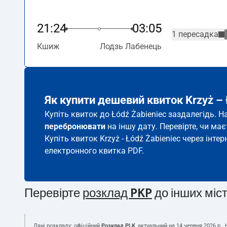
21:24
03:05
1 пересадка
Кшиж
Лодзь Лабенець
Як купити дешевий квиток Krzyż – 
Купіть квиток до Łódź Żabieniec заздалегідь. 
перебронювати
на іншу дату. Перевірте, чи ма
Купіть квиток Krzyż - Łódź Żabieniec через інтер
електронного квитка PDF.
Перевірте
розклад PKP
до інших міс
Дані розкладу: офіційний
Розклад PLK
, актуальний на
14 червня 2026 р.
.