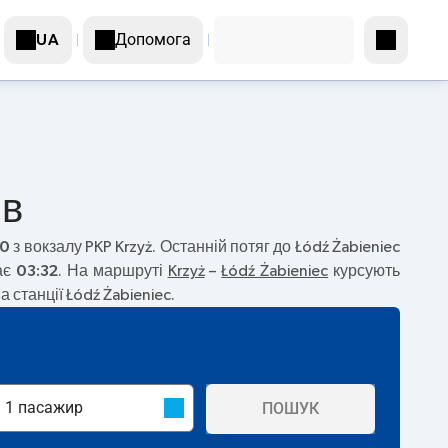
Допомога
UA
ів
40
з вокзалу PKP Krzyż. Останній потяг до Łódź Żabieniec
ає
03:32
. На маршруті
Krzyż
–
Łódź Żabieniec
курсують
станції Łódź Żabieniec.
ПОШУК