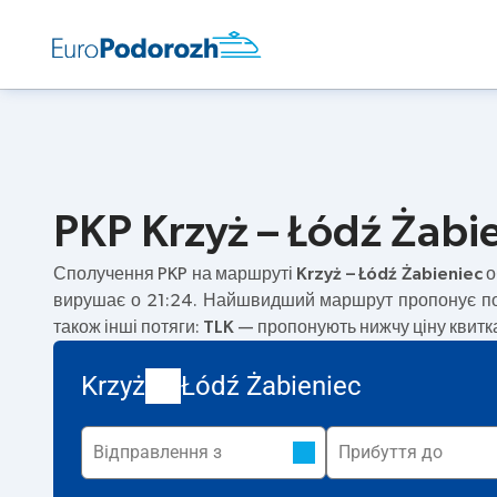
PKP Krzyż – Łódź Żabie
Сполучення PKP на маршруті
Krzyż – Łódź Żabieniec
о
вирушає о 21:24. Найшвидший маршрут пропонує по
також інші потяги:
TLK
— пропонують нижчу ціну квитка
Krzyż
Łódź Żabieniec