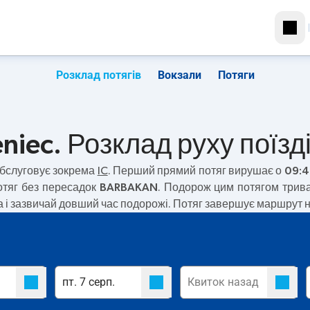
Розклад потягів
Вокзали
Потяги
niec. Розклад руху поїзд
бслуговує зокрема
IC
. Перший прямий потяг вирушає о
09:
тяг без пересадок
BARBAKAN
. Подорож цим потягом трив
 і зазвичай довший час подорожі. Потяг завершує маршрут на 