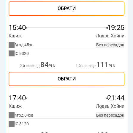
ОБРАТИ
15:40
19:25
Кшиж
Лодзь Хойни
3год 45хв
Без пересадок
IC
8320
84
111
2-й клас від:
PLN
1-й клас від:
PLN
ОБРАТИ
17:40
21:44
Кшиж
Лодзь Хойни
4год 04хв
Без пересадок
IC
8120