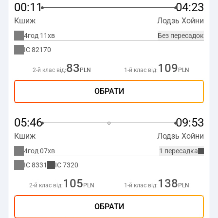
00:11
04:23
Кшиж
Лодзь Хойни
4год 11хв
Без пересадок
IC
82170
83
109
2-й клас від:
PLN
1-й клас від:
PLN
ОБРАТИ
05:46
09:53
Кшиж
Лодзь Хойни
4год 07хв
1 пересадка
IC
8331
IC
7320
105
138
2-й клас від:
PLN
1-й клас від:
PLN
ОБРАТИ