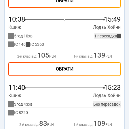
ОБРАТИ
10:38
15:49
Кшиж
Лодзь Хойни
5год 10хв
1 пересадка
IC
146
IC
5360
105
139
2-й клас від:
PLN
1-й клас від:
PLN
ОБРАТИ
11:40
15:23
Кшиж
Лодзь Хойни
3год 43хв
Без пересадок
IC
8220
83
109
2-й клас від:
PLN
1-й клас від:
PLN