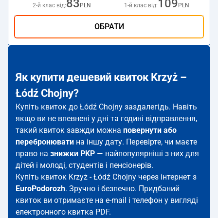
83
109
2-й клас від:
PLN
1-й клас від:
PLN
ОБРАТИ
Як купити дешевий квиток Krzyż –
Łódź Chojny?
Купіть квиток до Łódź Chojny заздалегідь. Навіть
якщо ви не впевнені у дні та годині відправлення,
такий квиток завжди можна
повернути або
перебронювати
на іншу дату. Перевірте, чи маєте
право на
знижки PKP
— найпопулярніші з них для
дітей і молоді, студентів і пенсіонерів.
Купіть квиток Krzyż - Łódź Chojny через інтернет з
EuroPodorozh
. Зручно і безпечно. Придбаний
квиток ви отримаєте на e-mail і телефон у вигляді
електронного квитка PDF.