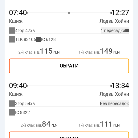
07:40
12:27
Кшиж
Лодзь Хойни
4год 47хв
1 пересадка
TLK
83106
IC
6128
115
149
2-й клас від:
PLN
1-й клас від:
PLN
ОБРАТИ
09:40
13:34
Кшиж
Лодзь Хойни
3год 54хв
Без пересадок
IC
8322
84
111
2-й клас від:
PLN
1-й клас від:
PLN