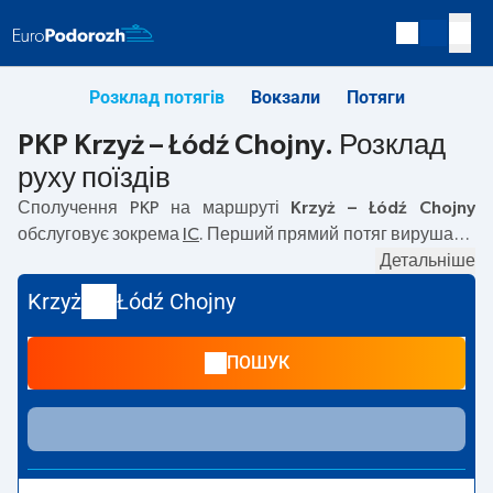
Розклад потягів
Вокзали
Потяги
PKP Krzyż – Łódź Chojny. Розклад
руху поїздів
Сполучення PKP на маршруті
Krzyż – Łódź Chojny
обслуговує зокрема
IC
. Перший прямий потяг вирушає о
00:11
з вокзалу PKP Krzyż. Останній потяг до Łódź Chojny
Детальніше
вирушає о 17:40. Найшвидший маршрут пропонує потяг
Krzyż
Łódź Chojny
без пересадок
KOZIOŁEK
. Подорож цим потягом триває
03:43
. На маршруті
Krzyż
–
Łódź Chojny
курсують також
ПОШУК
інші потяги:
TLK
— пропонують нижчу ціну квитка і
зазвичай довший час подорожі. Потяг завершує
маршрут на станції Łódź Chojny.