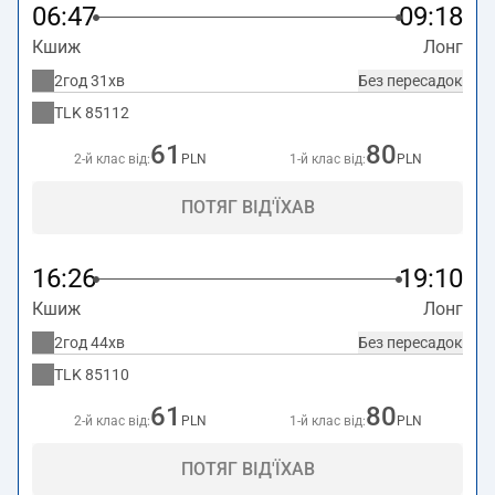
06:47
09:18
Кшиж
Лонг
2год 31хв
Без пересадок
TLK
85112
61
80
2-й клас від:
PLN
1-й клас від:
PLN
ПОТЯГ ВІД'ЇХАВ
16:26
19:10
Кшиж
Лонг
2год 44хв
Без пересадок
TLK
85110
61
80
2-й клас від:
PLN
1-й клас від:
PLN
ПОТЯГ ВІД'ЇХАВ