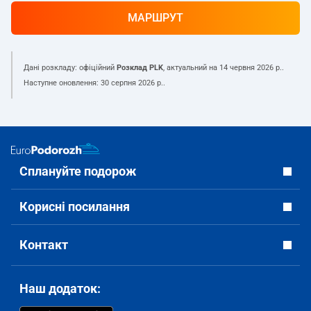
МАРШРУТ
Дані розкладу: офіційний
Розклад PLK
, актуальний на
14 червня 2026 р.
.
Наступне оновлення:
30 серпня 2026 р.
.
Сплануйте подорож
Корисні посилання
Контакт
Наш додаток: