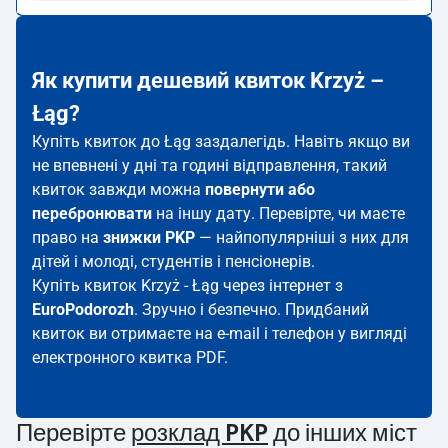
Як купити дешевий квиток Krzyż –
Łąg?
Купіть квиток до Łąg заздалегідь. Навіть якщо ви
не впевнені у дні та годині відправлення, такий
квиток завжди можна
повернути або
перебронювати
на іншу дату. Перевірте, чи маєте
право на
знижки PKP
— найпопулярніші з них для
дітей і молоді, студентів і пенсіонерів.
Купіть квиток Krzyż - Łąg через інтернет з
EuroPodorozh
. Зручно і безпечно. Придбаний
квиток ви отримаєте на e-mail і телефон у вигляді
електронного квитка PDF.
Перевірте
розклад PKP
до інших міст