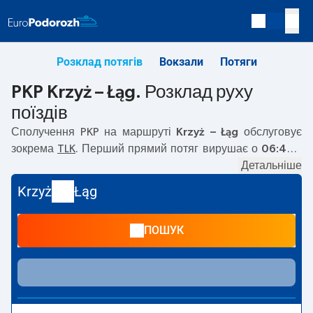
Розклад потягів
Вокзали
Потяги
PKP Krzyż – Łąg. Розклад руху
поїздів
Сполучення PKP на маршруті
Krzyż – Łąg
обслуговує
зокрема
TLK
. Перший прямий потяг вирушає о
06:47
з
вокзалу PKP Krzyż. Останній потяг до Łąg вирушає о
Детальніше
16:26. Найшвидший маршрут пропонує потяг без
Krzyż
Łąg
пересадок
KRAJNA
. Подорож цим потягом триває
02:31
.
На маршруті
Krzyż
–
Łąg
курсують також інші потяги:
—
ПОШУК
пропонують нижчу ціну квитка і зазвичай довший час
подорожі. Потяг завершує маршрут на станції Łąg.