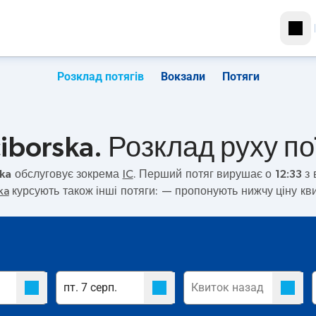
Розклад потягів
Вокзали
Потяги
iborska. Розклад руху по
ska
обслуговує зокрема
IC
. Перший потяг вирушає о
12:33
з 
ka
курсують також інші потяги:
— пропонують нижчу ціну кви