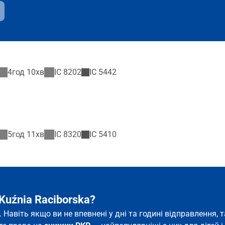
4год 10хв
IC
8202
IC
5442
5год 11хв
IC
8320
IC
5410
Kuźnia Raciborska?
ь. Навіть якщо ви не впевнені у дні та годині відправлення