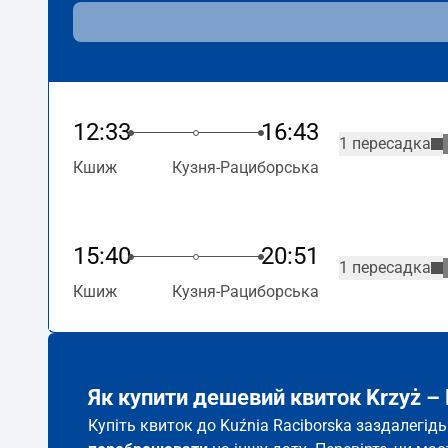
12:33
16:43
1 пересадка
Кшиж
Кузня-Рациборська
15:40
20:51
1 пересадка
Кшиж
Кузня-Рациборська
Як купити дешевий квиток Krzyż – 
Купіть квиток до Kuźnia Raciborska заздалегід