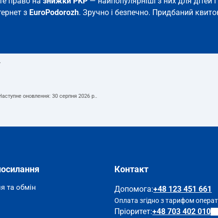
єте право на
знижки PKP
— найпопулярніші з них для дітей і 
тернет з
EuroPodorozh
. Зручно і безпечно. Придбаний квиток
т
 Наступне оновлення:
30 серпня 2026 р.
.
посилання
Контакт
я та обмін
Допомога
:
+48 123 451 661
Оплата згідно з тарифом опера
Пріоритет:
+48 703 402 010