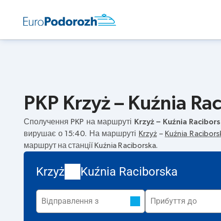
PKP Krzyż – Kuźnia Rac
Сполучення PKP на маршруті
Krzyż – Kuźnia Racibor
вирушає о 15:40. На маршруті
Krzyż
–
Kuźnia Racibors
маршрут на станції Kuźnia Raciborska.
Krzyż
Kuźnia Raciborska