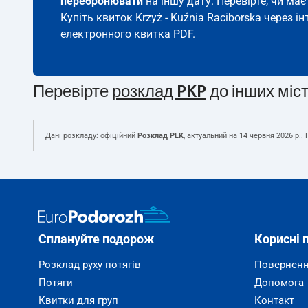
перебронювати
на іншу дату. Перевірте, чи ма
Купіть квиток Krzyż - Kuźnia Raciborska через ін
електронного квитка PDF.
Перевірте
розклад PKP
до інших міс
Дані розкладу: офіційний
Розклад PLK
, актуальний на
14 червня 2026 р.
.
Сплануйте подорож
Корисні 
Розклад руху потягів
Поверненн
Потяги
Допомога
Квитки для груп
Контакт