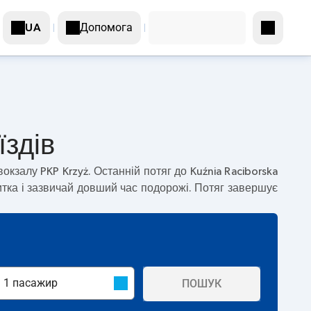
Допомога
UA
їздів
вокзалу PKP Krzyż. Останній потяг до Kuźnia Raciborska
тка і зазвичай довший час подорожі. Потяг завершує
ПОШУК