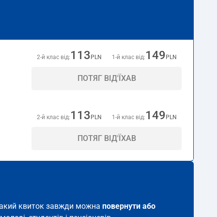
113
149
2-й клас від:
PLN
1-й клас від:
PLN
ПОТЯГ ВІД'ЇХАВ
113
149
2-й клас від:
PLN
1-й клас від:
PLN
ПОТЯГ ВІД'ЇХАВ
, такий квиток завжди можна
повернути або