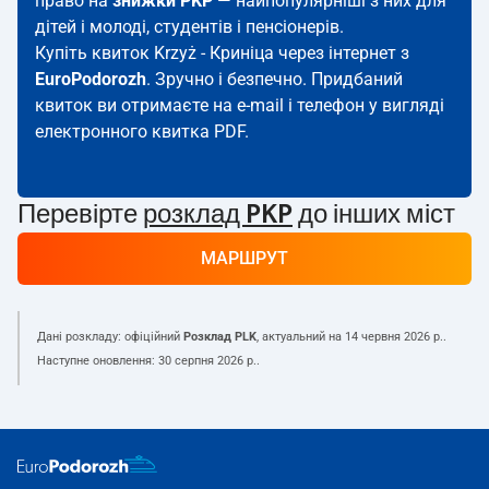
право на
знижки PKP
— найпопулярніші з них для
дітей і молоді, студентів і пенсіонерів.
Купіть квиток Krzyż - Криніца через інтернет з
EuroPodorozh
. Зручно і безпечно. Придбаний
квиток ви отримаєте на e-mail і телефон у вигляді
електронного квитка PDF.
Перевірте
розклад PKP
до інших міст
МАРШРУТ
Дані розкладу: офіційний
Розклад PLK
, актуальний на
14 червня 2026 р.
.
Наступне оновлення:
30 серпня 2026 р.
.