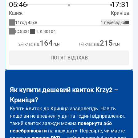
05:46
17:31
Кшиж
Криніца
11год 45хв
1 пересадка
IC
8331
TLK
30104
164
215
2-й клас від:
PLN
1-й клас від:
PLN
ПОТЯГ ВІД'ЇХАВ
Як купити дешевий квиток Krzyż –
Криніца?
Купіть квиток до Криніца заздалегідь. Навіть
якщо ви не впевнені у дні та годині відправлення,
такий квиток завжди можна
повернути або
перебронювати
на іншу дату. Перевірте, чи маєте