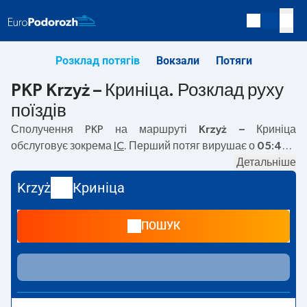
Розклад потягів
Вокзали
Потяги
PKP Krzyż – Криніца. Розклад руху
поїздів
Сполучення PKP на маршруті
Krzyż – Криніца
обслуговує зокрема
IC
. Перший потяг вирушає о
05:46
з
вокзалу PKP Krzyż. Останній потяг до Криніца вирушає о
Детальніше
05:46. Наразі на маршруті
Krzyż
–
Криніца
не курсують
Krzyż
Криніца
інші потяги перевізника PKP Intercity. Потяг завершує
маршрут на станції Криніца.
ПОШУК