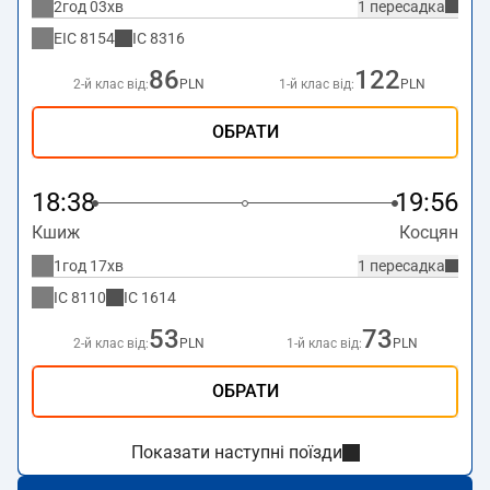
2год 03хв
1 пересадка
EIC
8154
IC
8316
86
122
2-й клас від:
PLN
1-й клас від:
PLN
ОБРАТИ
18:38
19:56
Кшиж
Косцян
1год 17хв
1 пересадка
IC
8110
IC
1614
53
73
2-й клас від:
PLN
1-й клас від:
PLN
ОБРАТИ
Показати наступні поїзди