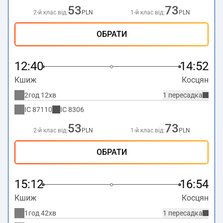
53
73
2-й клас від:
PLN
1-й клас від:
PLN
ОБРАТИ
12:40
14:52
Кшиж
Косцян
2год 12хв
1 пересадка
IC
87110
IC
8306
53
73
2-й клас від:
PLN
1-й клас від:
PLN
ОБРАТИ
15:12
16:54
Кшиж
Косцян
1год 42хв
1 пересадка