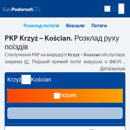
Розклад потягів
Вокзали
Потяги
PKP Krzyż – Kościan. Розклад руху
поїздів
Сполучення PKP на маршруті
Krzyż – Kościan
обслуговує
зокрема
IC
. Перший прямий потяг вирушає о
00:11
з
вокзалу PKP Krzyż. Останній потяг до Kościan вирушає о
Детальніше
20:35. Найшвидший маршрут пропонує потяг без
Krzyż
Kościan
пересадок
ŚLĄZAK
. Подорож цим потягом триває
01:06
.
На маршруті
Krzyż
–
Kościan
курсують також інші потяги:
ПОШУК
EIC, TLK, EIP Pendolino
— пропонують нижчу ціну квитка
і зазвичай довший час подорожі. Потяг завершує
маршрут на станції Kościan.