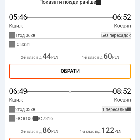
Показати поїзди раніше
05:46
06:52
Кшиж
Косцян
1год 06хв
Без пересадок
IC
8331
44
60
2-й клас від:
PLN
1-й клас від:
PLN
ОБРАТИ
06:49
08:52
Кшиж
Косцян
2год 03хв
1 пересадка
EIC
8100
IC
7316
86
122
2-й клас від:
PLN
1-й клас від:
PLN