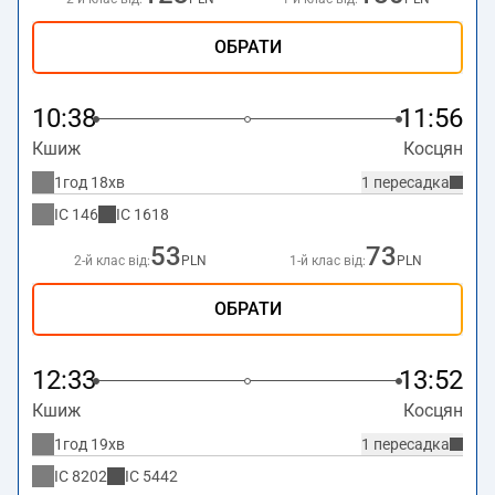
ОБРАТИ
10:38
11:56
Кшиж
Косцян
1год 18хв
1 пересадка
IC
146
IC
1618
53
73
2-й клас від:
PLN
1-й клас від:
PLN
ОБРАТИ
12:33
13:52
Кшиж
Косцян
1год 19хв
1 пересадка
IC
8202
IC
5442