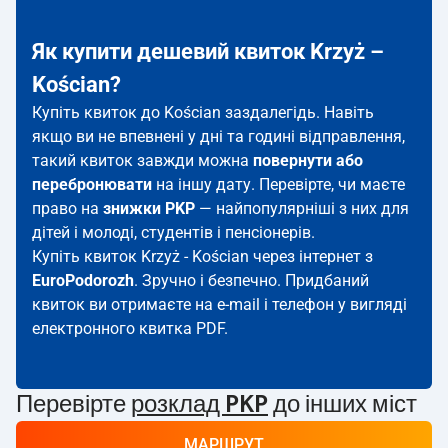
Як купити дешевий квиток Krzyż –
Kościan?
Купіть квиток до Kościan заздалегідь. Навіть
якщо ви не впевнені у дні та годині відправлення,
такий квиток завжди можна
повернути або
перебронювати
на іншу дату. Перевірте, чи маєте
право на
знижки PKP
— найпопулярніші з них для
дітей і молоді, студентів і пенсіонерів.
Купіть квиток Krzyż - Kościan через інтернет з
EuroPodorozh
. Зручно і безпечно. Придбаний
квиток ви отримаєте на e-mail і телефон у вигляді
електронного квитка PDF.
Перевірте
розклад PKP
до інших міст
МАРШРУТ