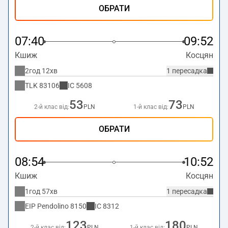
ОБРАТИ
07:40
09:52
Кшиж
Косцян
2год 12хв
1 пересадка
TLK
83106
IC
5608
53
73
2-й клас від:
PLN
1-й клас від:
PLN
ОБРАТИ
08:54
10:52
Кшиж
Косцян
1год 57хв
1 пересадка
EIP Pendolino
8150
IC
8312
123
180
2-й клас від:
PLN
1-й клас від:
PLN