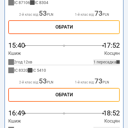
IC
87106
IC
8304
53
73
2-й клас від:
PLN
1-й клас від:
PLN
ОБРАТИ
15:40
17:52
Кшиж
Косцян
2год 12хв
1 пересадка
IC
8320
IC
5410
53
73
2-й клас від:
PLN
1-й клас від:
PLN
ОБРАТИ
16:49
18:52
Кшиж
Косцян