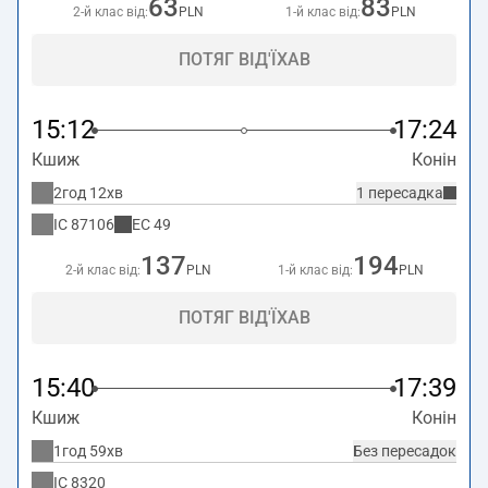
63
83
2-й клас від:
PLN
1-й клас від:
PLN
ПОТЯГ ВІД'ЇХАВ
15:12
17:24
Кшиж
Конін
2год 12хв
1 пересадка
IC
87106
EC
49
137
194
2-й клас від:
PLN
1-й клас від:
PLN
ПОТЯГ ВІД'ЇХАВ
15:40
17:39
Кшиж
Конін
1год 59хв
Без пересадок
IC
8320