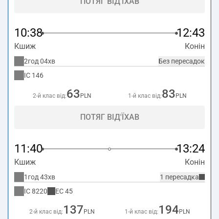
ПОТЯГ ВІД'ЇХАВ
10:38
12:43
Кшиж
Конін
2год 04хв
Без пересадок
IC
146
63
83
2-й клас від:
PLN
1-й клас від:
PLN
ПОТЯГ ВІД'ЇХАВ
11:40
13:24
Кшиж
Конін
1год 43хв
1 пересадка
IC
8220
EC
45
137
194
2-й клас від:
PLN
1-й клас від:
PLN