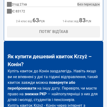
2год 27хв
Без пересадок
IC
83172
63
83
2-й клас від:
PLN
1-й клас від:
PLN
ПОТЯГ ВІД'ЇХАВ
Як купити дешевий квиток Krzyż –
Конін?
Купіть квиток до Конін заздалегідь. Навіть якщо
ви не впевнені у дні та годині відправлення, такий
квиток завжди можна
повернути або
перебронювати
на іншу дату. Перевірте, чи маєте
право на
знижки PKP
— найпопулярніші з них для
дітей і молоді, студентів і пенсіонерів.
Купіть квиток Krzyż - Конін через інтернет з