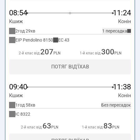
08:54
11:24
Кшиж
Конін
2год 29хв
1 пересадка
EIP Pendolino
8150
EC
43
207
300
2-й клас від:
PLN
1-й клас від:
PLN
ПОТЯГ ВІД'ЇХАВ
09:40
11:38
Кшиж
Конін
1год 58хв
Без пересадок
IC
8322
63
83
2-й клас від:
PLN
1-й клас від:
PLN