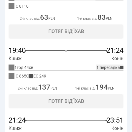
IC
8110
63
83
2-й клас від:
PLN
1-й клас від:
PLN
ПОТЯГ ВІД'ЇХАВ
19:40
21:24
Кшиж
Конін
1год 44хв
1 пересадка
IC
8650
EC
249
137
194
2-й клас від:
PLN
1-й клас від:
PLN
ПОТЯГ ВІД'ЇХАВ
21:24
23:51
Кшиж
Конін