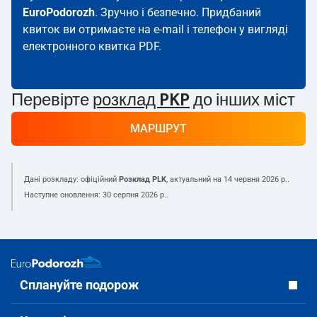
EuroPodorozh
. Зручно і безпечно. Придбаний
квиток ви отримаєте на e-mail і телефон у вигляді
електронного квитка PDF.
Перевірте
розклад PKP
до інших міст
МАРШРУТ
Дані розкладу: офіційний
Розклад PLK
, актуальний на
14 червня 2026 р.
.
Наступне оновлення:
30 серпня 2026 р.
.
Сплануйте подорож