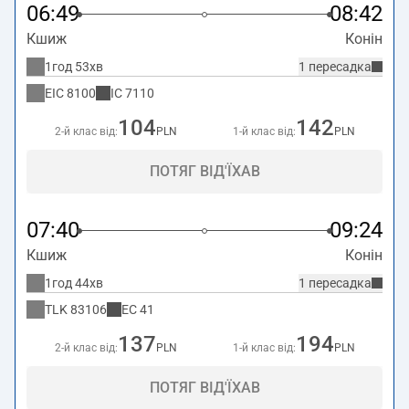
06:49
08:42
Кшиж
Конін
1год 53хв
1 пересадка
EIC
8100
IC
7110
104
142
2-й клас від:
PLN
1-й клас від:
PLN
ПОТЯГ ВІД'ЇХАВ
07:40
09:24
Кшиж
Конін
1год 44хв
1 пересадка
TLK
83106
EC
41
137
194
2-й клас від:
PLN
1-й клас від:
PLN
ПОТЯГ ВІД'ЇХАВ