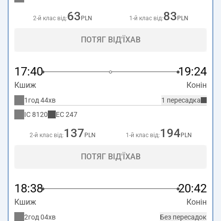
63
83
2-й клас від:
PLN
1-й клас від:
PLN
ПОТЯГ ВІД'ЇХАВ
17:40
19:24
Кшиж
Конін
1год 44хв
1 пересадка
IC
8120
EC
247
137
194
2-й клас від:
PLN
1-й клас від:
PLN
ПОТЯГ ВІД'ЇХАВ
18:38
20:42
Кшиж
Конін
2год 04хв
Без пересадок