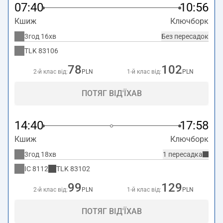
07:40
10:56
Кшиж
Ключборк
3год 16хв
Без пересадок
TLK
83106
78
102
2-й клас від:
PLN
1-й клас від:
PLN
ПОТЯГ ВІД'ЇХАВ
14:40
17:58
Кшиж
Ключборк
3год 18хв
1 пересадка
IC
8112
TLK
83102
99
129
2-й клас від:
PLN
1-й клас від:
PLN
ПОТЯГ ВІД'ЇХАВ