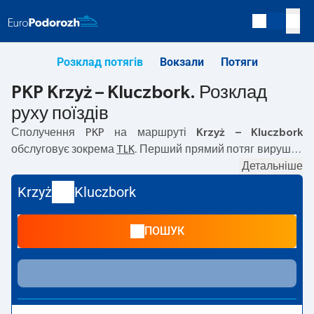
Розклад потягів
Вокзали
Потяги
PKP Krzyż – Kluczbork. Розклад
руху поїздів
Сполучення PKP на маршруті
Krzyż – Kluczbork
обслуговує зокрема
TLK
. Перший прямий потяг вирушає
о
07:40
з вокзалу PKP Krzyż. Останній потяг до Kluczbork
Детальніше
вирушає о 21:24. Найшвидший маршрут пропонує потяг
Krzyż
Kluczbork
без пересадок
BŁĘKITNA FALA
. Подорож цим потягом
триває
03:08
. На маршруті
Krzyż
–
Kluczbork
курсують
ПОШУК
також інші потяги:
IC Intercity, EIC
— пропонують нижчу
ціну квитка і зазвичай довший час подорожі. Потяг
завершує маршрут на станції Kluczbork.