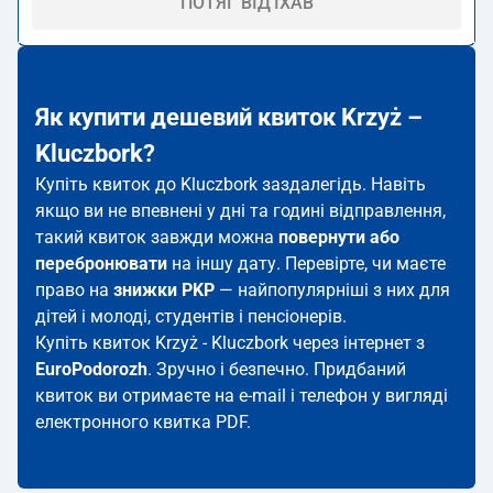
ПОТЯГ ВІД'ЇХАВ
Як купити дешевий квиток Krzyż –
Kluczbork?
Купіть квиток до Kluczbork заздалегідь. Навіть
якщо ви не впевнені у дні та годині відправлення,
такий квиток завжди можна
повернути або
перебронювати
на іншу дату. Перевірте, чи маєте
право на
знижки PKP
— найпопулярніші з них для
дітей і молоді, студентів і пенсіонерів.
Купіть квиток Krzyż - Kluczbork через інтернет з
EuroPodorozh
. Зручно і безпечно. Придбаний
квиток ви отримаєте на e-mail і телефон у вигляді
електронного квитка PDF.