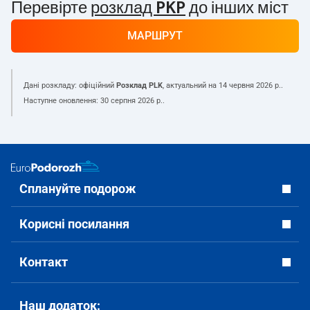
Перевірте
розклад PKP
до інших міст
МАРШРУТ
Дані розкладу: офіційний
Розклад PLK
, актуальний на
14 червня 2026 р.
.
Наступне оновлення:
30 серпня 2026 р.
.
Сплануйте подорож
Корисні посилання
Контакт
Наш додаток: