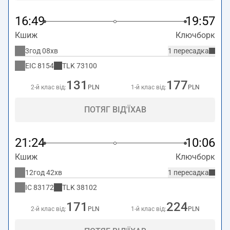
16:49
19:57
Кшиж
Ключборк
3год 08хв
1 пересадка
EIC
8154
TLK
73100
131
177
2-й клас від:
PLN
1-й клас від:
PLN
ПОТЯГ ВІД'ЇХАВ
21:24
10:06
Кшиж
Ключборк
12год 42хв
1 пересадка
IC
83172
TLK
38102
171
224
2-й клас від:
PLN
1-й клас від:
PLN