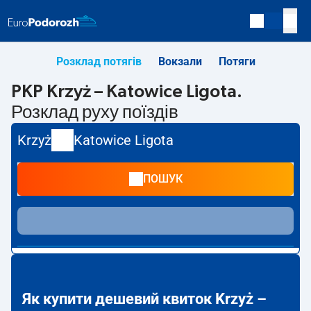
Розклад потягів
Вокзали
Потяги
PKP Krzyż – Katowice Ligota.
Розклад руху поїздів
Krzyż
Katowice Ligota
ПОШУК
Як купити дешевий квиток Krzyż –