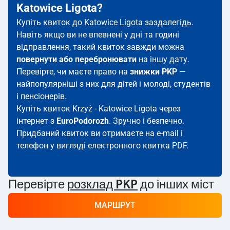
Katowice Ligota?
Купіть квиток до Katowice Ligota заздалегідь.
Навіть якщо ви не впевнені у дні та годині
відправлення, такий квиток завжди можна
повернути або перебронювати
на іншу дату.
Перевірте, чи маєте право на
знижки PKP
—
найпопулярніші з них для дітей і молоді, студентів
і пенсіонерів.
Купіть квиток Krzyż - Katowice Ligota через
інтернет з
EuroPodorozh
. Зручно і безпечно.
Придбаний квиток ви отримаєте на e-mail і
телефон у вигляді електронного квитка PDF.
Перевірте
розклад PKP
до інших міст
МАРШРУТ