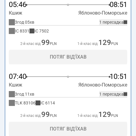
05:46
08:51
Кшиж
Яблоново-Поморське
3год 05хв
1 пересадка
IC
8331
IC
7502
99
129
2-й клас від:
PLN
1-й клас від:
PLN
ПОТЯГ ВІД'ЇХАВ
07:40
10:51
Кшиж
Яблоново-Поморське
3год 11хв
1 пересадка
TLK
83106
IC
6114
99
129
2-й клас від:
PLN
1-й клас від:
PLN
ПОТЯГ ВІД'ЇХАВ