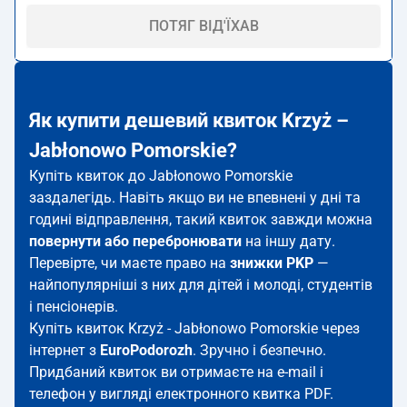
ПОТЯГ ВІД'ЇХАВ
Як купити дешевий квиток Krzyż –
Jabłonowo Pomorskie?
Купіть квиток до Jabłonowo Pomorskie
заздалегідь. Навіть якщо ви не впевнені у дні та
годині відправлення, такий квиток завжди можна
повернути або перебронювати
на іншу дату.
Перевірте, чи маєте право на
знижки PKP
—
найпопулярніші з них для дітей і молоді, студентів
і пенсіонерів.
Купіть квиток Krzyż - Jabłonowo Pomorskie через
інтернет з
EuroPodorozh
. Зручно і безпечно.
Придбаний квиток ви отримаєте на e-mail і
телефон у вигляді електронного квитка PDF.