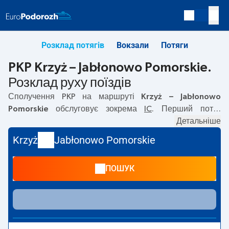
Розклад потягів
Вокзали
Потяги
PKP Krzyż – Jabłonowo Pomorskie.
Розклад руху поїздів
Сполучення PKP на маршруті
Krzyż – Jabłonowo
Pomorskie
обслуговує зокрема
IC
. Перший потяг
вирушає о
05:46
з вокзалу PKP Krzyż. Останній потяг до
Детальніше
Jabłonowo Pomorskie вирушає о 17:40. На маршруті
Krzyż
Jabłonowo Pomorskie
Krzyż
–
Jabłonowo Pomorskie
курсують також інші потяги:
TLK
— пропонують нижчу ціну квитка і зазвичай довший
ПОШУК
час подорожі. Потяг завершує маршрут на станції
Jabłonowo Pomorskie.