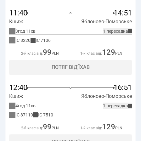
11:40
14:51
Кшиж
Яблоново-Поморське
3год 11хв
1 пересадка
IC
8220
IC
7106
99
129
2-й клас від:
PLN
1-й клас від:
PLN
ПОТЯГ ВІД'ЇХАВ
12:40
16:51
Кшиж
Яблоново-Поморське
4год 11хв
1 пересадка
IC
87110
IC
7510
99
129
2-й клас від:
PLN
1-й клас від:
PLN