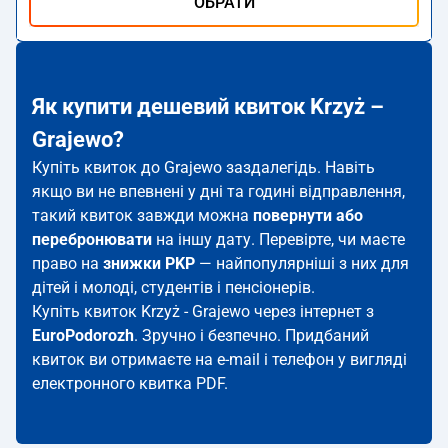
ОБРАТИ
Як купити дешевий квиток Krzyż –
Grajewo?
Купіть квиток до Grajewo заздалегідь. Навіть
якщо ви не впевнені у дні та годині відправлення,
такий квиток завжди можна
повернути або
перебронювати
на іншу дату. Перевірте, чи маєте
право на
знижки PKP
— найпопулярніші з них для
дітей і молоді, студентів і пенсіонерів.
Купіть квиток Krzyż - Grajewo через інтернет з
EuroPodorozh
. Зручно і безпечно. Придбаний
квиток ви отримаєте на e-mail і телефон у вигляді
електронного квитка PDF.