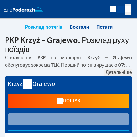
Розклад потягів
Вокзали
Потяги
PKP Krzyż – Grajewo. Розклад руху
поїздів
Сполучення PKP на маршруті
Krzyż – Grajewo
обслуговує зокрема
TLK
. Перший потяг вирушає о
07:40
з вокзалу PKP Krzyż. Останній потяг до Grajewo вирушає
Детальніше
о 15:40. На маршруті
Krzyż
–
Grajewo
курсують також інші
Krzyż
Grajewo
потяги:
— пропонують нижчу ціну квитка і зазвичай
довший час подорожі. Потяг завершує маршрут на
ПОШУК
станції Grajewo.