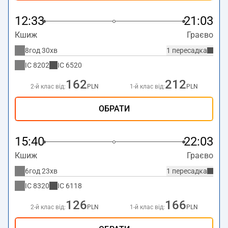
12:33
21:03
Кшиж
Граєво
8год 30хв
1 пересадка
IC
8202
IC
6520
162
212
2-й клас від:
PLN
1-й клас від:
PLN
ОБРАТИ
15:40
22:03
Кшиж
Граєво
6год 23хв
1 пересадка
IC
8320
IC
6118
126
166
2-й клас від:
PLN
1-й клас від:
PLN