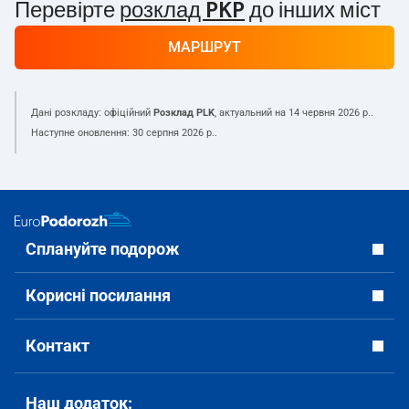
Перевірте
розклад PKP
до інших міст
МАРШРУТ
Дані розкладу: офіційний
Розклад PLK
, актуальний на
14 червня 2026 р.
.
Наступне оновлення:
30 серпня 2026 р.
.
Сплануйте подорож
Корисні посилання
Контакт
Наш додаток: