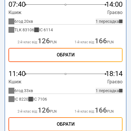
07:40
14:00
Кшиж
Граєво
6год 20хв
1 пересадка
TLK
83106
IC
6114
126
166
2-й клас від:
PLN
1-й клас від:
PLN
ОБРАТИ
11:40
18:14
Кшиж
Граєво
6год 33хв
1 пересадка
IC
8220
IC
7106
126
166
2-й клас від:
PLN
1-й клас від:
PLN
ОБРАТИ