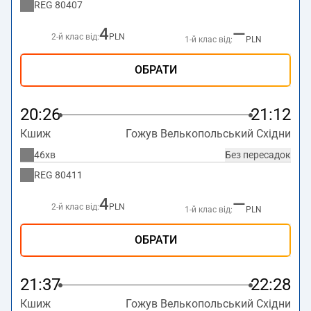
REG
80407
4
—
2-й клас від:
PLN
1-й клас від:
PLN
ОБРАТИ
20:26
21:12
Кшиж
Гожув Велькопольський Східни
46хв
Без пересадок
REG
80411
4
—
2-й клас від:
PLN
1-й клас від:
PLN
ОБРАТИ
21:37
22:28
Кшиж
Гожув Велькопольський Східни