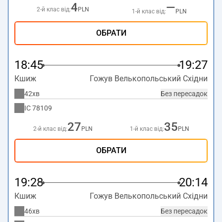
4
—
2-й клас від:
PLN
1-й клас від:
PLN
ОБРАТИ
18:45
19:27
Кшиж
Гожув Велькопольський Східни
42хв
Без пересадок
IC
78109
27
35
2-й клас від:
PLN
1-й клас від:
PLN
ОБРАТИ
19:28
20:14
Кшиж
Гожув Велькопольський Східни
46хв
Без пересадок