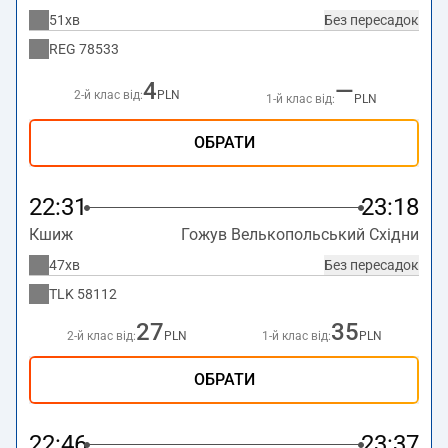
51хв
Без пересадок
REG
78533
4
—
2-й клас від:
PLN
1-й клас від:
PLN
ОБРАТИ
22:31
23:18
Кшиж
Гожув Велькопольський Східни
47хв
Без пересадок
TLK
58112
27
35
2-й клас від:
PLN
1-й клас від:
PLN
ОБРАТИ
22:46
23:37