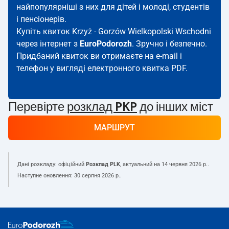
найпопулярніші з них для дітей і молоді, студентів
і пенсіонерів.
Купіть квиток Krzyż - Gorzów Wielkopolski Wschodni
через інтернет з
EuroPodorozh
. Зручно і безпечно.
Придбаний квиток ви отримаєте на e-mail і
телефон у вигляді електронного квитка PDF.
Перевірте
розклад PKP
до інших міст
МАРШРУТ
Дані розкладу: офіційний
Розклад PLK
, актуальний на
14 червня 2026 р.
.
Наступне оновлення:
30 серпня 2026 р.
.