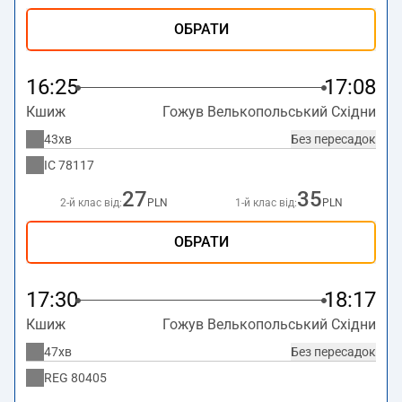
ОБРАТИ
16:25
17:08
Кшиж
Гожув Велькопольський Східни
43хв
Без пересадок
IC
78117
27
35
2-й клас від:
PLN
1-й клас від:
PLN
ОБРАТИ
17:30
18:17
Кшиж
Гожув Велькопольський Східни
47хв
Без пересадок
REG
80405