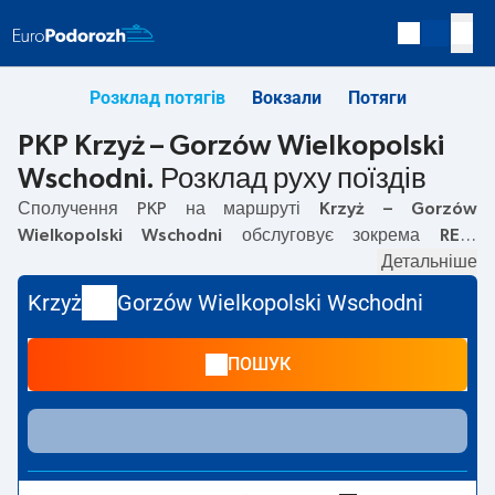
Розклад потягів
Вокзали
Потяги
PKP Krzyż – Gorzów Wielkopolski
Wschodni. Розклад руху поїздів
Сполучення PKP на маршруті
Krzyż – Gorzów
Wielkopolski Wschodni
обслуговує зокрема
REG
.
Перший прямий потяг вирушає о
05:13
з вокзалу PKP
Детальніше
Krzyż. Останній потяг до Gorzów Wielkopolski Wschodni
Krzyż
Gorzów Wielkopolski Wschodni
вирушає о 22:46. Найшвидший маршрут пропонує
потяг без пересадок
CYBINA
. Подорож цим потягом
ПОШУК
триває
00:42
. На маршруті
Krzyż
–
Gorzów Wielkopolski
Wschodni
курсують також інші потяги:
IC Intercity, TLK
—
пропонують нижчу ціну квитка і зазвичай довший час
подорожі. Потяг завершує маршрут на станції Gorzów
Wielkopolski Wschodni.