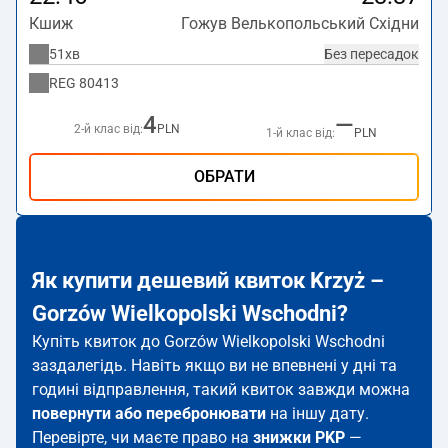
Кшиж
Гожув Велькопольський Східни
51хв
Без пересадок
REG
80413
4
—
2-й клас від:
PLN
1-й клас від:
PLN
ОБРАТИ
Як купити дешевий квиток Krzyż –
Gorzów Wielkopolski Wschodni?
Купіть квиток до Gorzów Wielkopolski Wschodni
заздалегідь. Навіть якщо ви не впевнені у дні та
годині відправлення, такий квиток завжди можна
повернути або перебронювати
на іншу дату.
Перевірте, чи маєте право на
знижки PKP
—