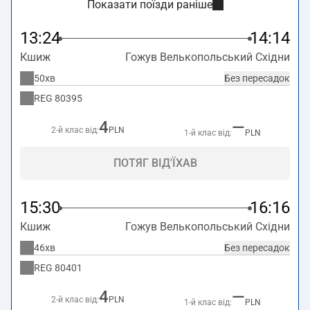
Показати поїзди раніше
13:24
14:14
Кшиж
Гожув Велькопольський Східни
50хв
Без пересадок
REG
80395
4
—
2-й клас від:
PLN
1-й клас від:
PLN
ПОТЯГ ВІД'ЇХАВ
15:30
16:16
Кшиж
Гожув Велькопольський Східни
46хв
Без пересадок
REG
80401
4
—
2-й клас від:
PLN
1-й клас від:
PLN