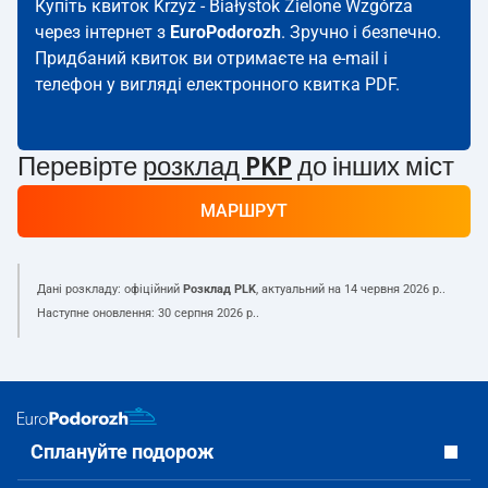
Купіть квиток Krzyż - Białystok Zielone Wzgórza
через інтернет з
EuroPodorozh
. Зручно і безпечно.
Придбаний квиток ви отримаєте на e-mail і
телефон у вигляді електронного квитка PDF.
Перевірте
розклад PKP
до інших міст
МАРШРУТ
Дані розкладу: офіційний
Розклад PLK
, актуальний на
14 червня 2026 р.
.
Наступне оновлення:
30 серпня 2026 р.
.
Сплануйте подорож