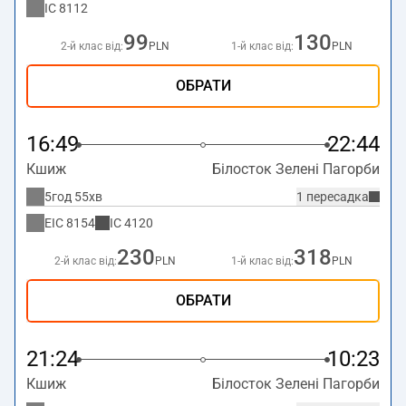
IC
8112
99
130
2-й клас від:
PLN
1-й клас від:
PLN
ОБРАТИ
16:49
22:44
Кшиж
Білосток Зелені Пагорби
5год 55хв
1 пересадка
EIC
8154
IC
4120
230
318
2-й клас від:
PLN
1-й клас від:
PLN
ОБРАТИ
21:24
10:23
Кшиж
Білосток Зелені Пагорби