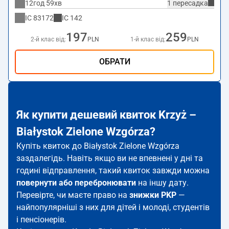
12год 59хв
1 пересадка
IC
83172
IC
142
197
259
2-й клас від:
PLN
1-й клас від:
PLN
ОБРАТИ
Як купити дешевий квиток Krzyż –
Białystok Zielone Wzgórza?
Купіть квиток до Białystok Zielone Wzgórza
заздалегідь. Навіть якщо ви не впевнені у дні та
годині відправлення, такий квиток завжди можна
повернути або перебронювати
на іншу дату.
Перевірте, чи маєте право на
знижки PKP
—
найпопулярніші з них для дітей і молоді, студентів
і пенсіонерів.