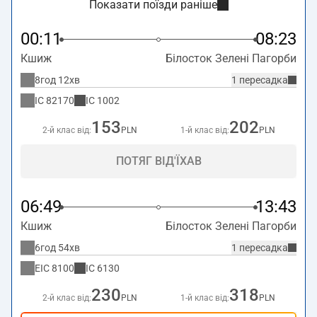
Показати поїзди раніше
00:11
08:23
Кшиж
Білосток Зелені Пагорби
8год 12хв
1 пересадка
IC
82170
IC
1002
153
202
2-й клас від:
PLN
1-й клас від:
PLN
ПОТЯГ ВІД'ЇХАВ
06:49
13:43
Кшиж
Білосток Зелені Пагорби
6год 54хв
1 пересадка
EIC
8100
IC
6130
230
318
2-й клас від:
PLN
1-й клас від:
PLN