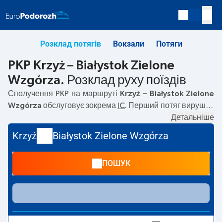
Розклад потягів
Вокзали
Потяги
PKP Krzyż – Białystok Zielone
Wzgórza. Розклад руху поїздів
Сполучення PKP на маршруті
Krzyż – Białystok Zielone
Wzgórza
обслуговує зокрема
IC
. Перший потяг вирушає
о
00:11
з вокзалу PKP Krzyż. Останній потяг до Białystok
Детальніше
Zielone Wzgórza вирушає о 21:24. На маршруті
Krzyż
–
Krzyż
Białystok Zielone Wzgórza
Białystok Zielone Wzgórza
курсують також інші потяги:
EIC, TLK
— пропонують нижчу ціну квитка і зазвичай
ПОШУК
довший час подорожі. Потяг завершує маршрут на
станції Białystok Zielone Wzgórza.