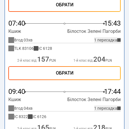
ОБРАТИ
07:40
15:43
Кшиж
Білосток Зелені Пагорби
8год 03хв
1 пересадка
TLK
83106
IC
6128
157
204
2-й клас від:
PLN
1-й клас від:
PLN
ОБРАТИ
09:40
17:44
Кшиж
Білосток Зелені Пагорби
8год 04хв
1 пересадка
IC
8322
IC
6126
165
218
2-й клас від:
PLN
1-й клас від:
PLN