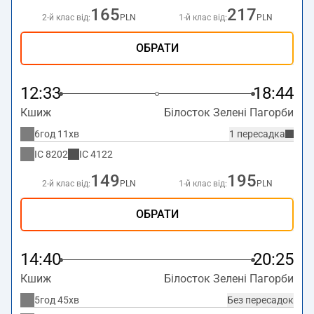
165
217
2-й клас від:
PLN
1-й клас від:
PLN
ОБРАТИ
12:33
18:44
Кшиж
Білосток Зелені Пагорби
6год 11хв
1 пересадка
IC
8202
IC
4122
149
195
2-й клас від:
PLN
1-й клас від:
PLN
ОБРАТИ
14:40
20:25
Кшиж
Білосток Зелені Пагорби
5год 45хв
Без пересадок