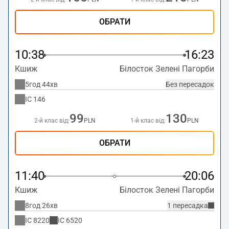
ОБРАТИ
10:38
16:23
Кшиж
Білосток Зелені Пагорби
5год 44хв
Без пересадок
IC
146
99
130
2-й клас від:
PLN
1-й клас від:
PLN
ОБРАТИ
11:40
20:06
Кшиж
Білосток Зелені Пагорби
8год 26хв
1 пересадка
IC
8220
IC
6520