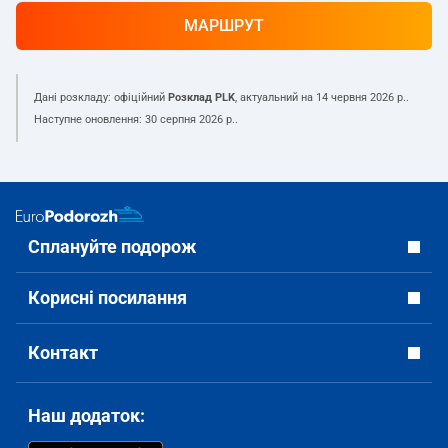
МАРШРУТ
Дані розкладу: офіційний
Розклад PLK
, актуальний на
14 червня 2026 р.
.
Наступне оновлення:
30 серпня 2026 р.
.
Сплануйте подорож
Корисні посилання
Контакт
Наш додаток: