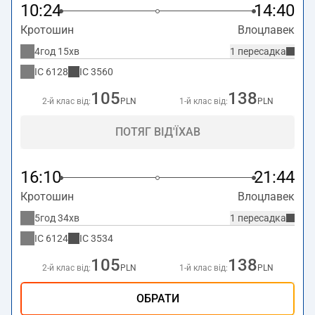
10:24
14:40
Кротошин
Влоцлавек
4год 15хв
1 пересадка
IC
6128
IC
3560
105
138
2-й клас від:
PLN
1-й клас від:
PLN
ПОТЯГ ВІД'ЇХАВ
16:10
21:44
Кротошин
Влоцлавек
5год 34хв
1 пересадка
IC
6124
IC
3534
105
138
2-й клас від:
PLN
1-й клас від:
PLN
ОБРАТИ