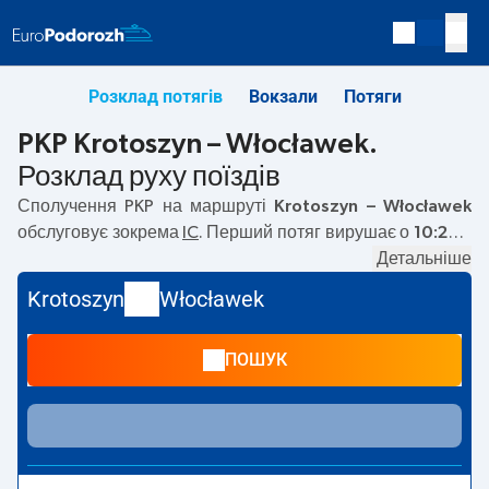
Розклад потягів
Вокзали
Потяги
PKP Krotoszyn – Włocławek.
Розклад руху поїздів
Сполучення PKP на маршруті
Krotoszyn – Włocławek
обслуговує зокрема
IC
. Перший потяг вирушає о
10:24
з
вокзалу PKP Krotoszyn за адресою
63-700 Krotoszyn
Детальніше
.
Останній потяг до Włocławek вирушає о 16:10. На
Krotoszyn
Włocławek
маршруті
Krotoszyn
–
Włocławek
курсують також інші
потяги:
— пропонують нижчу ціну квитка і зазвичай
ПОШУК
довший час подорожі. Потяг завершує маршрут на
станції Włocławek за адресою
Stefana Okrzei, 87-800
Wloclawek
.