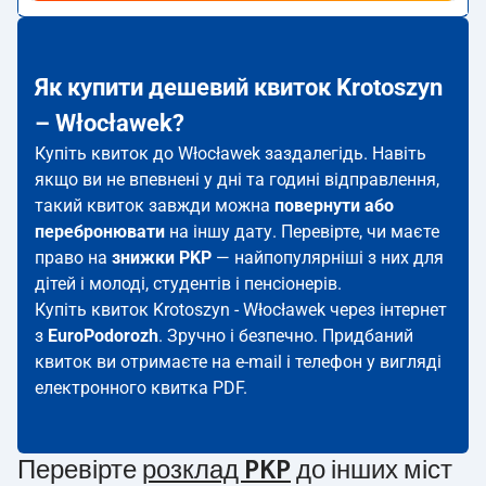
Як купити дешевий квиток Krotoszyn
– Włocławek?
Купіть квиток до Włocławek заздалегідь. Навіть
якщо ви не впевнені у дні та годині відправлення,
такий квиток завжди можна
повернути або
перебронювати
на іншу дату. Перевірте, чи маєте
право на
знижки PKP
— найпопулярніші з них для
дітей і молоді, студентів і пенсіонерів.
Купіть квиток Krotoszyn - Włocławek через інтернет
з
EuroPodorozh
. Зручно і безпечно. Придбаний
квиток ви отримаєте на e-mail і телефон у вигляді
електронного квитка PDF.
Перевірте
розклад PKP
до інших міст