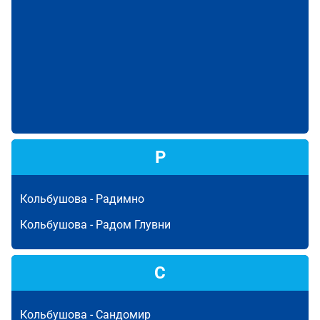
Р
Кольбушова -
Радимно
Кольбушова -
Радом Глувни
С
Кольбушова -
Сандомир