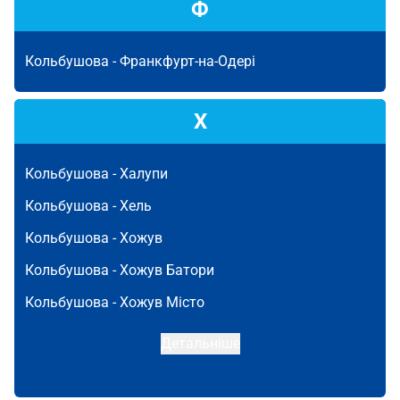
Ф
Кольбушова -
Франкфурт-на-Одері
Х
Кольбушова -
Халупи
Кольбушова -
Хель
Кольбушова -
Хожув
Кольбушова -
Хожув Батори
Кольбушова -
Хожув Місто
Детальніше