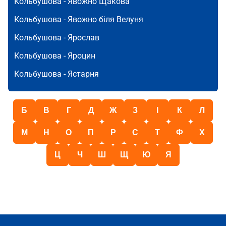
Кольбушова -
Явожно Щакова
Кольбушова -
Явожно біля Велуня
Кольбушова -
Ярослав
Кольбушова -
Яроцин
Кольбушова -
Ястарня
Б
В
Г
Д
Ж
З
І
К
Л
М
Н
О
П
Р
С
Т
Ф
Х
Ц
Ч
Ш
Щ
Ю
Я