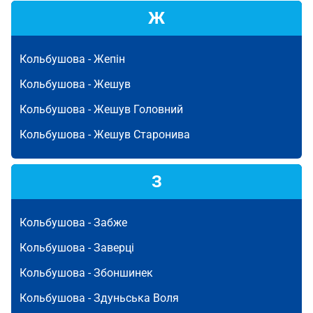
Ж
Кольбушова -
Жепін
Кольбушова -
Жешув
Кольбушова -
Жешув Головний
Кольбушова -
Жешув Старонива
З
Кольбушова -
Забже
Кольбушова -
Заверці
Кольбушова -
Збоншинек
Кольбушова -
Здуньська Воля