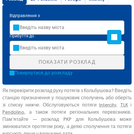
Відправлення з
Прибуття до
ПОКАЗАТИ РОЗКЛАД
Повернутися до розкладу
Як перевірити розклад руху потягів з Кольбушова? Введіть
станцію призначення у пошуковик сполучень або оберіть
зі списку нижче. Обслуговуються потяги
Intercity
,
TLK
і
Pendolino
, а також потяги регіональних перевізників.
Пам'ятайте — розклад PKP для Кольбушова може
змінюватися протягом року, а деякі сполучення та потяги
курсують лише у визначені дати.