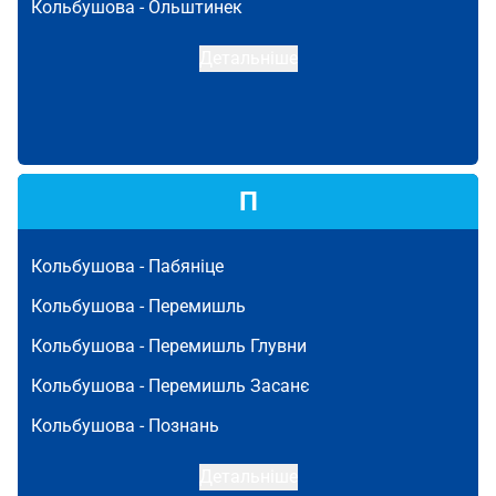
Кольбушова -
Ольштинек
Детальніше
П
Кольбушова -
Пабяніце
Кольбушова -
Перемишль
Кольбушова -
Перемишль Глувни
Кольбушова -
Перемишль Засанє
Кольбушова -
Познань
Детальніше