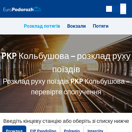
Розклад потягів
Вокзали
Потяги
PKP Кольбушова – розклад руху
поїздів
Розклад руху поїздів PKP Кольбушова –
перевірте сполучення
Введіть кінцеву станцію або оберіть зі списку нижче
Розклад
EIP Pendolino
Polregio
Intercity