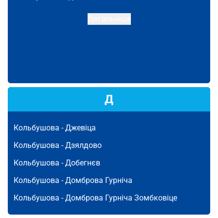
Детальніше
Д
Кольбушова -
Джевіца
Кольбушова -
Дзялдово
Кольбушова -
Добегнєв
Кольбушова -
Домброва Гурніча
Кольбушова -
Домброва Гурніча Зомбковіце