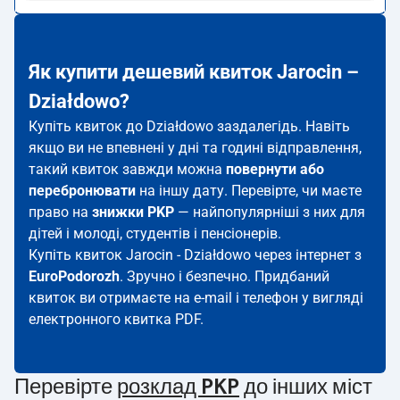
Як купити дешевий квиток Jarocin –
Działdowo?
Купіть квиток до Działdowo заздалегідь. Навіть
якщо ви не впевнені у дні та годині відправлення,
такий квиток завжди можна
повернути або
перебронювати
на іншу дату. Перевірте, чи маєте
право на
знижки PKP
— найпопулярніші з них для
дітей і молоді, студентів і пенсіонерів.
Купіть квиток Jarocin - Działdowo через інтернет з
EuroPodorozh
. Зручно і безпечно. Придбаний
квиток ви отримаєте на e-mail і телефон у вигляді
електронного квитка PDF.
Перевірте
розклад PKP
до інших міст