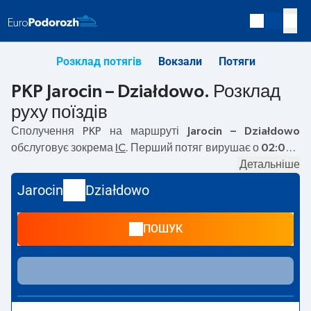
Розклад потягів
Вокзали
Потяги
PKP Jarocin – Działdowo. Розклад
руху поїздів
Сполучення PKP на маршруті
Jarocin – Działdowo
обслуговує зокрема
IC
. Перший потяг вирушає о
02:08
з
вокзалу PKP Jarocin за адресою
Dworcowa, 63-200
Детальніше
Jarocin
. Останній потяг до Działdowo вирушає о 07:46.
Jarocin
Działdowo
На маршруті
Jarocin
–
Działdowo
курсують також інші
потяги:
— пропонують нижчу ціну квитка і зазвичай
ПОШУК
довший час подорожі. Потяг завершує маршрут на
станції Działdowo за адресою
Marii Sklodowskiej-Curie
39, Dzialdowo
.