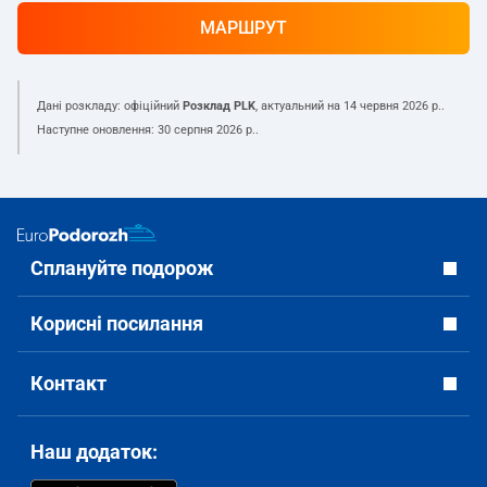
МАРШРУТ
Дані розкладу: офіційний
Розклад PLK
, актуальний на
14 червня 2026 р.
.
Наступне оновлення:
30 серпня 2026 р.
.
Сплануйте подорож
Корисні посилання
Контакт
Наш додаток: