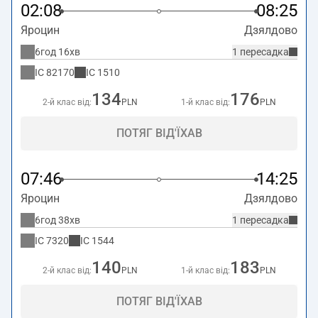
02:08
08:25
Яроцин
Дзялдово
6год 16хв
1 пересадка
IC
82170
IC
1510
134
176
2-й клас від:
PLN
1-й клас від:
PLN
ПОТЯГ ВІД'ЇХАВ
07:46
14:25
Яроцин
Дзялдово
6год 38хв
1 пересадка
IC
7320
IC
1544
140
183
2-й клас від:
PLN
1-й клас від:
PLN
ПОТЯГ ВІД'ЇХАВ