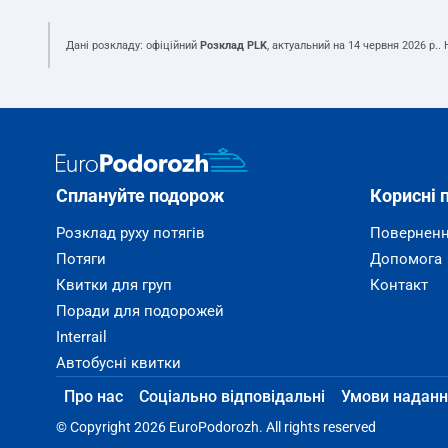
Дані розкладу: офіційний
Розклад PLK
, актуальний на
14 червня 2026 р.
.
Сплануйте подорож
Корисні 
Розклад руху потягів
Поверненн
Потяги
Допомога
Квитки для груп
Контакт
Поради для подорожей
Interrail
Автобусні квитки
Про нас
Соціально відповідальні
Умови наданн
© Copyright 2026 EuroPodorozh. All rights reserved