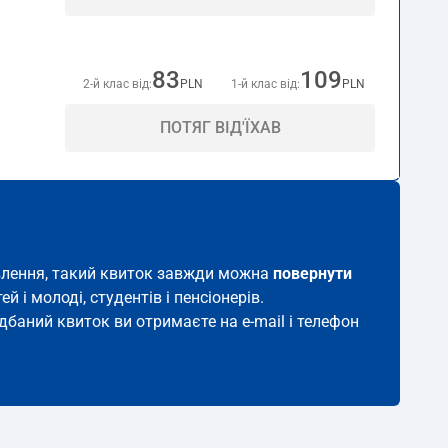
83
109
2-й клас від:
PLN
1-й клас від:
PLN
ПОТЯГ ВІД'ЇХАВ
правлення, такий квиток завжди можна
повернути
й і молоді, студентів і пенсіонерів.
идбаний квиток ви отримаєте на e-mail і телефон