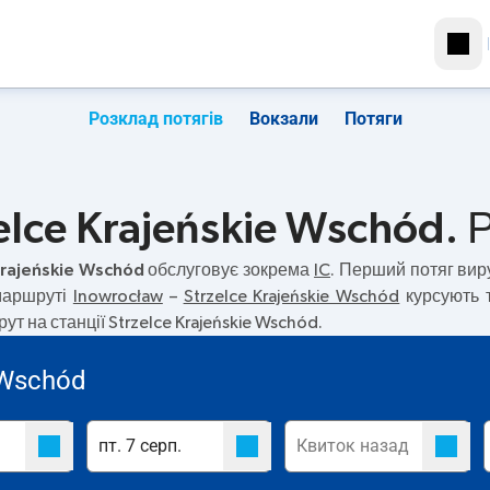
Розклад потягів
Вокзали
Потяги
elce Krajeńskie Wschód. 
Krajeńskie Wschód
обслуговує зокрема
IC
. Перший потяг ви
 маршруті
Inowrocław
–
Strzelce Krajeńskie Wschód
курсують т
 на станції Strzelce Krajeńskie Wschód.
 Wschód