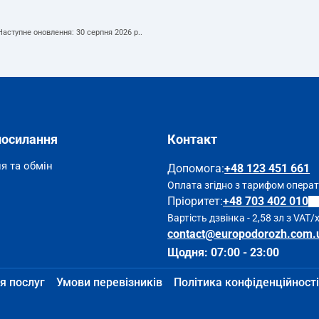
 Наступне оновлення:
30 серпня 2026 р.
.
посилання
Контакт
я та обмін
Допомога
:
+48 123 451 661
Оплата згідно з тарифом опера
Пріоритет:
+48 703 402 010
Вартість дзвінка - 2,58 зл з VAT/
contact@europodorozh.com.
Щодня: 07:00 - 23:00
я послуг
Умови перевізників
Політика конфіденційності