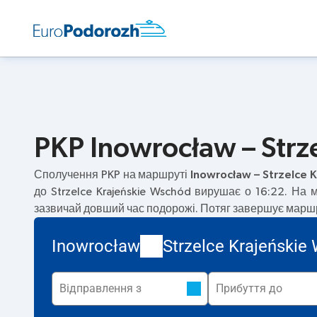
PKP Inowrocław – Strz
Сполучення PKP на маршруті
Inowrocław – Strzelce 
до Strzelce Krajeńskie Wschód вирушає о 16:22. На
зазвичай довший час подорожі. Потяг завершує маршрут
Inowrocław
Strzelce Krajeńskie