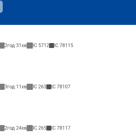
2год 31хв
IC
5712
IC
78115
3год 11хв
IC
263
IC
78107
2год 24хв
IC
265
IC
78117