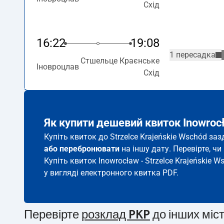
Схід
16:22
19:08
1 пересадка
Стшельце Краєнське
Іновроцлав
Схід
Як купити дешевий квиток Inowrocł
Купіть квиток до Strzelce Krajeńskie Wschód за
або перебронювати
на іншу дату. Перевірте, ч
Купіть квиток Inowrocław - Strzelce Krajeńskie W
у вигляді електронного квитка PDF.
Перевірте
розклад PKP
до інших міс