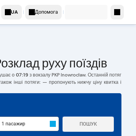
Допомога
UA
Розклад руху поїздів
рушає о
07:19
з вокзалу PKP Inowrocław. Останній потяг
акож інші потяги:
— пропонують нижчу ціну квитка і
ПОШУК