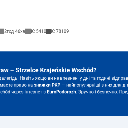
2год 46хв
IC
5410
IC
78109
aw – Strzelce Krajeńskie Wschód?
здалегідь. Навіть якщо ви не впевнені у дні та годині від
и маєте право на
знижки PKP
— найпопулярніші з них для діте
schód через інтернет з
EuroPodorozh
. Зручно і безпечно. Пр
т