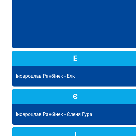
Е
Іновроцлав Ранбінек -
Елк
Є
Іновроцлав Ранбінек -
Єленя Гура
І