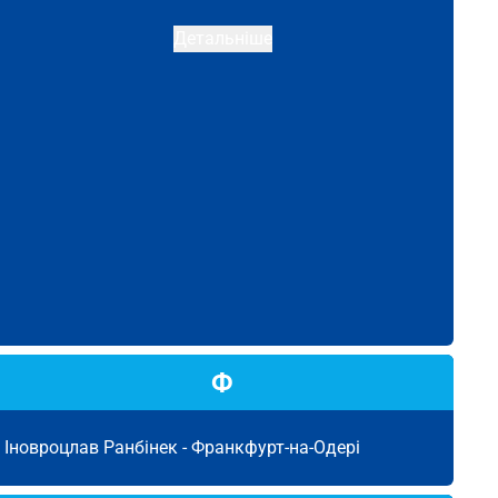
Детальніше
Ф
Іновроцлав Ранбінек -
Франкфурт-на-Одері