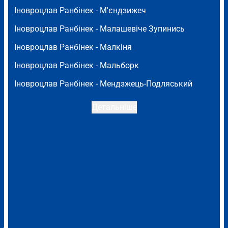
Іновроцлав Ранбінек -
М'єндзижеч
Іновроцлав Ранбінек -
Малашевіче Зупинись
Іновроцлав Ранбінек -
Малкіня
Іновроцлав Ранбінек -
Мальборк
Іновроцлав Ранбінек -
Мендзжець-Подляський
Детальніше