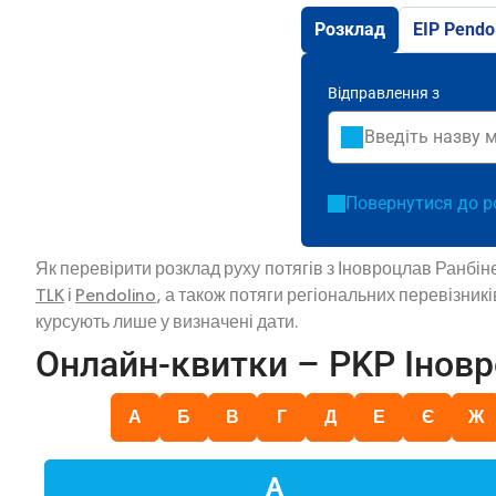
Розклад
EIP Pendo
Відправлення з
Повернутися до р
Як перевірити розклад руху потягів з Іновроцлав Ранбі
TLK
і
Pendolino
, а також потяги регіональних перевізник
курсують лише у визначені дати.
Онлайн-квитки – PKP Іновр
А
Б
В
Г
Д
Е
Є
Ж
А