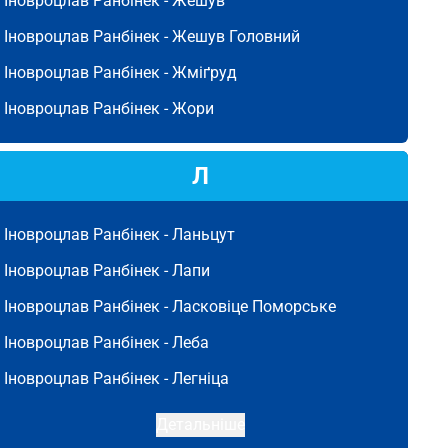
Іновроцлав Ранбінек -
Жешув
Іновроцлав Ранбінек -
Жешув Головний
Іновроцлав Ранбінек -
Жміґруд
Іновроцлав Ранбінек -
Жори
Л
Іновроцлав Ранбінек -
Ланьцут
Іновроцлав Ранбінек -
Лапи
Іновроцлав Ранбінек -
Ласковіце Поморське
Іновроцлав Ранбінек -
Леба
Іновроцлав Ранбінек -
Легніца
Детальніше