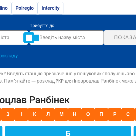
lino
Polregio
Intercity
Прибуття до
ПОКАЗА
озкладу
нек? Введіть станцію призначення у пошуковик сполучень або 
ів. Пам'ятайте — розклад PKP для Іновроцлав Ранбінек може 
оцлав Ранбінек
З
І
К
Л
М
Н
О
П
Р
С
Б