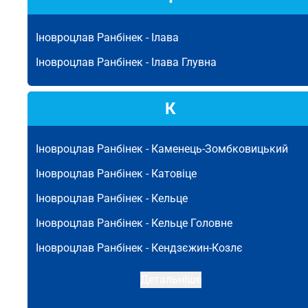
Іновроцлав Ранбінек -
Ілава
Іновроцлав Ранбінек -
Ілава Глувна
К
Іновроцлав Ранбінек -
Каменець-Зомбковицький
Іновроцлав Ранбінек -
Катовіце
Іновроцлав Ранбінек -
Кельце
Іновроцлав Ранбінек -
Кельце Головне
Іновроцлав Ранбінек -
Кендзєжин-Козлє
Детальніше