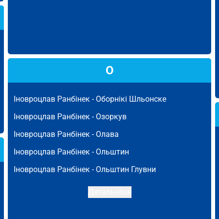
О
Іновроцлав Ранбінек -
Оборнікі Шльонске
Іновроцлав Ранбінек -
Озоркув
Іновроцлав Ранбінек -
Олава
Іновроцлав Ранбінек -
Ольштин
Іновроцлав Ранбінек -
Ольштин Глувни
Детальніше