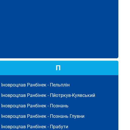
П
Іновроцлав Ранбінек -
Пельплін
Іновроцлав Ранбінек -
Пйотркув-Куявський
Іновроцлав Ранбінек -
Познань
Іновроцлав Ранбінек -
Познань Глувни
Іновроцлав Ранбінек -
Прабути