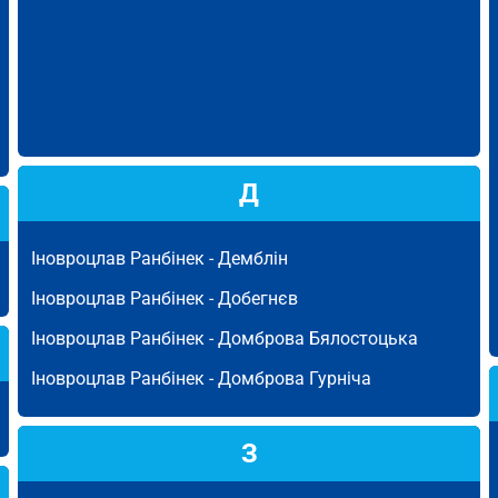
Д
Іновроцлав Ранбінек -
Демблін
Іновроцлав Ранбінек -
Добегнєв
Іновроцлав Ранбінек -
Домброва Бялостоцька
Іновроцлав Ранбінек -
Домброва Гурніча
З