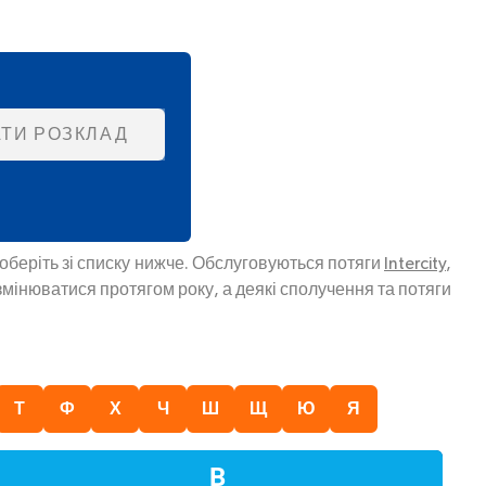
ТИ РОЗКЛАД
оберіть зі списку нижче. Обслуговуються потяги
Intercity
,
змінюватися протягом року, а деякі сполучення та потяги
Т
Ф
Х
Ч
Ш
Щ
Ю
Я
В