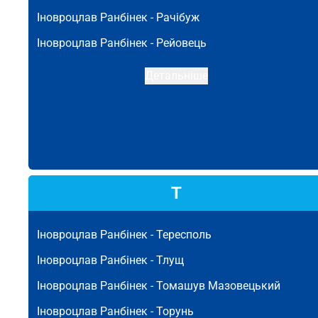
Іновроцлав Ранбінек -
Рачібуж
Іновроцлав Ранбінек -
Рейовець
Детальніше
Т
Іновроцлав Ранбінек -
Тересполь
Іновроцлав Ранбінек -
Тлущ
Іновроцлав Ранбінек -
Томашув Мазовецький
Іновроцлав Ранбінек -
Торунь