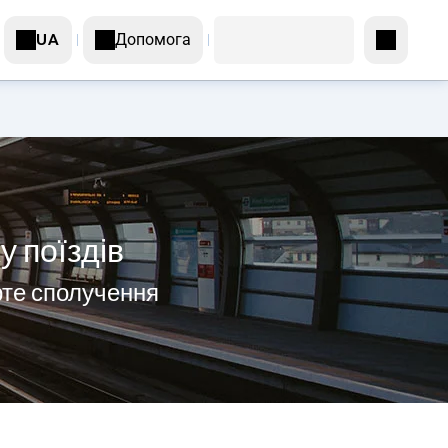
Допомога
UA
у поїздів
рте сполучення