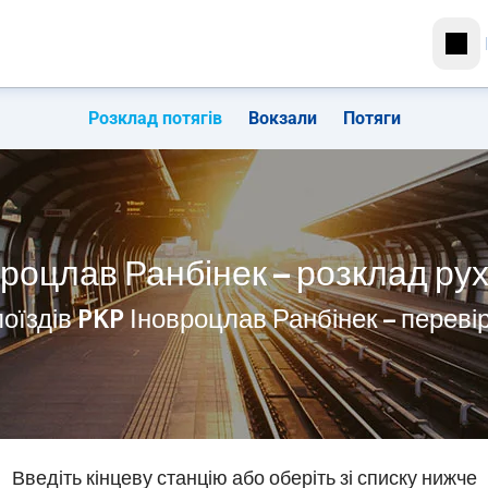
Розклад потягів
Вокзали
Потяги
роцлав Ранбінек – розклад рух
поїздів PKP Іновроцлав Ранбінек – переві
Введіть кінцеву станцію або оберіть зі списку нижче