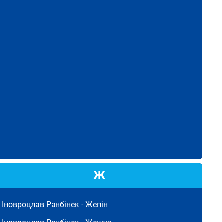
Ж
Іновроцлав Ранбінек -
Жепін