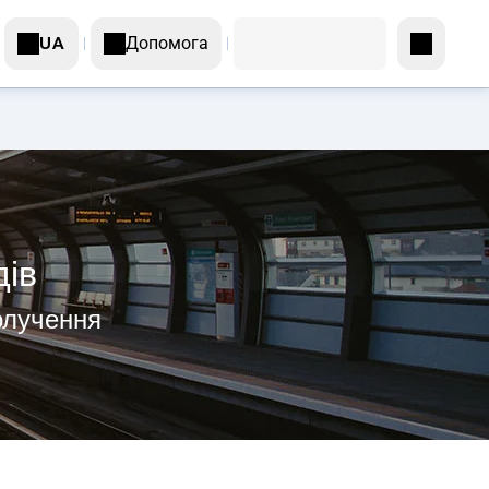
Допомога
UA
дів
получення