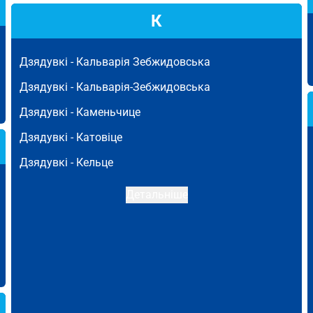
К
Дзядувкі -
Кальварія Зебжидовська
Дзядувкі -
Кальварія-Зебжидовська
Дзядувкі -
Каменьчице
Дзядувкі -
Катовіце
Дзядувкі -
Кельце
Детальніше