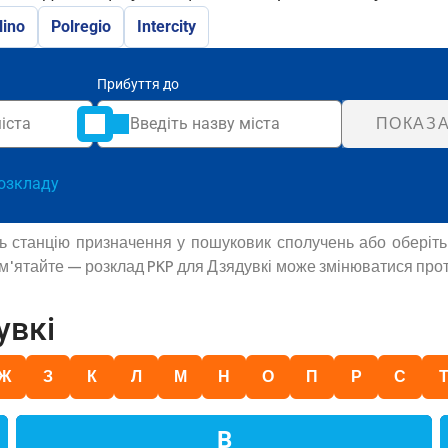
lino
Polregio
Intercity
Прибуття до
ПОКАЗА
озкладу
іть станцію призначення у пошуковик сполучень або оберіт
Пам'ятайте — розклад PKP для Дзядувкі може змінюватися прот
увкі
Ж
З
К
Л
М
Н
О
П
Р
С
В