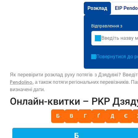
Розклад
EIP Pendo
Відправлення з
Повернутися до р
Як перевірити розклад руху потягів з Дзядувкі? Введ
Pendolino
, а також потяги регіональних перевізників. 
визначені дати.
Онлайн-квитки – PKP Дзяд
Б
В
Г
Ґ
Д
Є
Б