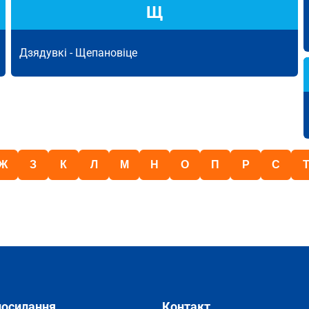
Щ
Дзядувкі -
Щепановіце
Ж
З
К
Л
М
Н
О
П
Р
С
посилання
Контакт