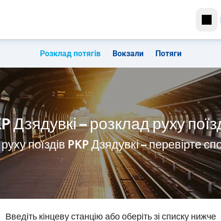
Розклад потягів
Вокзали
Потяги
P Дзядувкі – розклад руху поїз
руху поїздів PKP Дзядувкі – перевірте с
Введіть кінцеву станцію або оберіть зі списку нижче