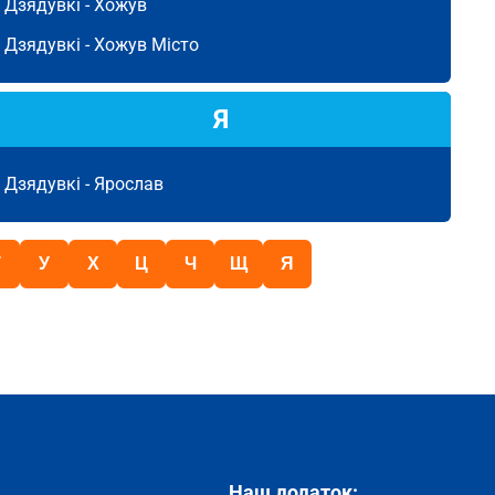
Дзядувкі -
Хожув
Дзядувкі -
Хожув Місто
Я
Дзядувкі -
Ярослав
Т
У
Х
Ц
Ч
Щ
Я
Наш додаток: