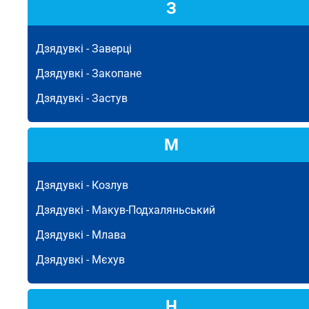
З
Дзядувкі -
Заверці
Дзядувкі -
Закопане
Дзядувкі -
Застув
М
Дзядувкі -
Козлув
Дзядувкі -
Макув-Подхаляньський
Дзядувкі -
Млава
Дзядувкі -
Мєхув
Н