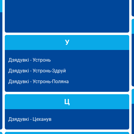
У
Дзядувкі -
Устронь
Дзядувкі -
Устронь-Здруй
Дзядувкі -
Устронь-Поляна
Ц
Дзядувкі -
Цеханув