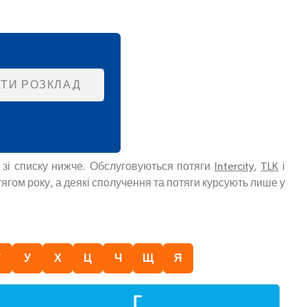
ТИ РОЗКЛАД
ь зі списку нижче. Обслуговуються потяги
Intercity
,
TLK
і
ягом року, а деякі сполучення та потяги курсують лише у
Т
У
Х
Ц
Ч
Щ
Я
Г