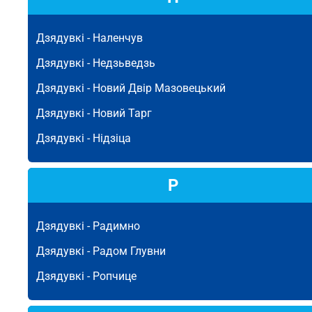
Дзядувкі -
Наленчув
Дзядувкі -
Недзьведзь
Дзядувкі -
Новий Двір Мазовецький
Дзядувкі -
Новий Тарг
Дзядувкі -
Нідзіца
Р
Дзядувкі -
Радимно
Дзядувкі -
Радом Глувни
Дзядувкі -
Ропчице