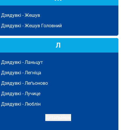
Дзядувкі -
Жешув
Дзядувкі -
Жешув Головний
Л
Дзядувкі -
Ланьцут
Дзядувкі -
Легніца
Дзядувкі -
Леґьоново
Дзядувкі -
Лучице
Дзядувкі -
Люблін
Детальніше