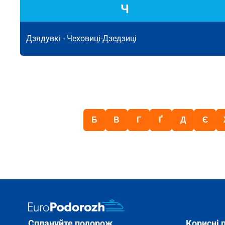
Ч
Дзядувкі -
Чеховиці-Дзедзиці
Б
В
Г
Ґ
Д
Є
Сплануйте подорож
Корисні 