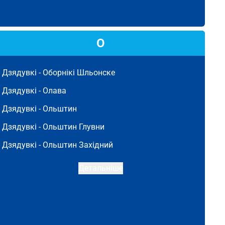
О
Дзядувкі -
Оборнікі Шльонске
Дзядувкі -
Олава
Дзядувкі -
Ольштин
Дзядувкі -
Ольштин Глувни
Дзядувкі -
Ольштин Західний
Детальніше