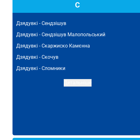
С
Дзядувкі -
Сендзішув
Дзядувкі -
Сендзішув Малопольський
Дзядувкі -
Скаржиско Камєнна
Дзядувкі -
Скочув
Дзядувкі -
Сломники
Детальніше