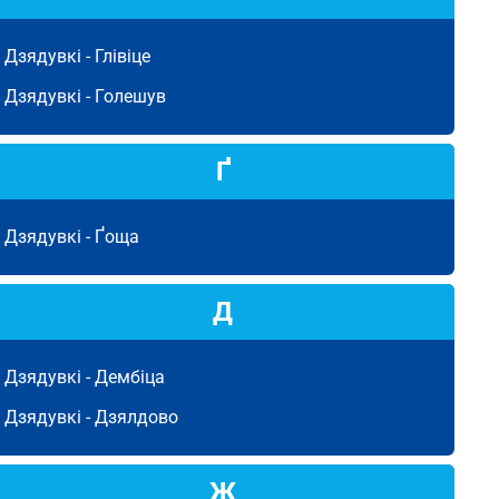
Дзядувкі -
Глівіце
Дзядувкі -
Голешув
Ґ
Дзядувкі -
Ґоща
Д
Дзядувкі -
Дембіца
Дзядувкі -
Дзялдово
Ж