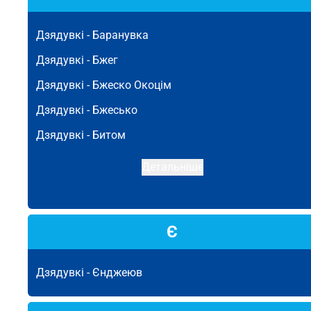
Дзядувкі -
Баранувка
Дзядувкі -
Бжег
Дзядувкі -
Бжеско Окоцім
Дзядувкі -
Бжесько
Дзядувкі -
Битом
Детальніше
Є
Дзядувкі -
Єнджеюв