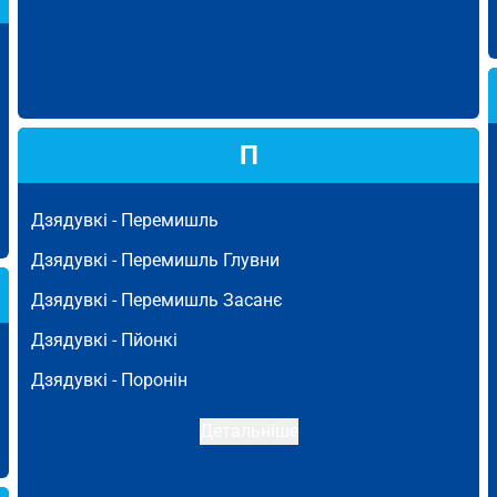
П
Дзядувкі -
Перемишль
Дзядувкі -
Перемишль Глувни
Дзядувкі -
Перемишль Засанє
Дзядувкі -
Пйонкі
Дзядувкі -
Поронін
Детальніше