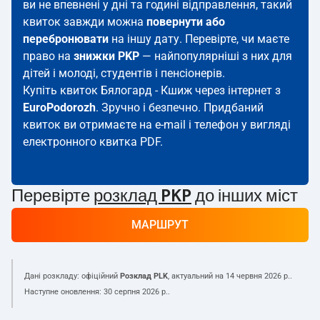
ви не впевнені у дні та годині відправлення, такий
квиток завжди можна
повернути або
перебронювати
на іншу дату. Перевірте, чи маєте
право на
знижки PKP
— найпопулярніші з них для
дітей і молоді, студентів і пенсіонерів.
Купіть квиток Бялогард - Кшиж через інтернет з
EuroPodorozh
. Зручно і безпечно. Придбаний
квиток ви отримаєте на e-mail і телефон у вигляді
електронного квитка PDF.
Перевірте
розклад PKP
до інших міст
МАРШРУТ
Дані розкладу: офіційний
Розклад PLK
, актуальний на
14 червня 2026 р.
.
Наступне оновлення:
30 серпня 2026 р.
.