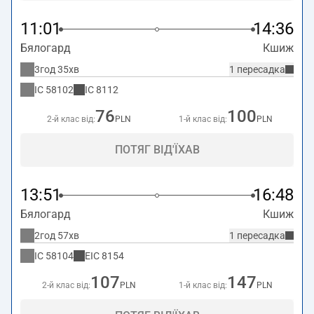
11:01
14:36
Бялогард
Кшиж
3год 35хв
1 пересадка
IC
58102
IC
8112
76
100
2-й клас від:
PLN
1-й клас від:
PLN
ПОТЯГ ВІД'ЇХАВ
13:51
16:48
Бялогард
Кшиж
2год 57хв
1 пересадка
IC
58104
EIC
8154
107
147
2-й клас від:
PLN
1-й клас від:
PLN