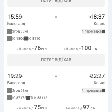
ПОТЯГ ВІД'ЇХАВ
15:59
18:37
Бялогард
Кшиж
2год 38хв
1 пересадка
IC
1806
IC
8110
76
100
2-й клас від:
PLN
1-й клас від:
PLN
ПОТЯГ ВІД'ЇХАВ
19:29
22:27
Бялогард
Кшиж
2год 58хв
1 пересадка
IC
87172
TLK
58112
75
97
2-й клас від:
PLN
1-й клас від:
PLN