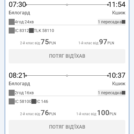
07:30
11:54
Бялогард
Кшиж
4год 24хв
1 пересадка
IC
8312
TLK
58110
75
97
2-й клас від:
PLN
1-й клас від:
PLN
ПОТЯГ ВІД'ЇХАВ
08:21
10:37
Бялогард
Кшиж
2год 16хв
1 пересадка
IC
58100
IC
146
76
100
2-й клас від:
PLN
1-й клас від:
PLN
ПОТЯГ ВІД'ЇХАВ