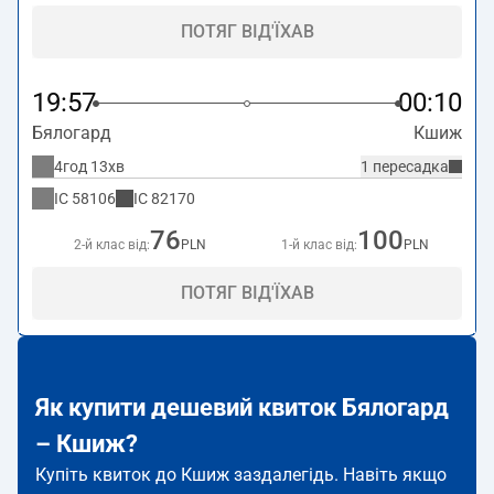
ПОТЯГ ВІД'ЇХАВ
19:57
00:10
Бялогард
Кшиж
4год 13хв
1 пересадка
IC
58106
IC
82170
76
100
2-й клас від:
PLN
1-й клас від:
PLN
ПОТЯГ ВІД'ЇХАВ
Як купити дешевий квиток Бялогард
– Кшиж?
Купіть квиток до Кшиж заздалегідь. Навіть якщо