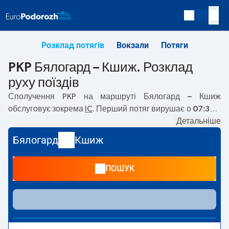
Розклад потягів
Вокзали
Потяги
PKP Бялогард – Кшиж. Розклад
руху поїздів
Сполучення PKP на маршруті
Бялогард – Кшиж
обслуговує зокрема
IC
. Перший потяг вирушає о
07:30
з
вокзалу PKP Бялогард за адресою
Детальніше
Marcina
Borzymowskiego 3.
. Останній потяг до Кшиж вирушає о
Бялогард
Кшиж
19:57. На маршруті
Бялогард
–
Кшиж
курсують також інші
потяги:
EIC
— пропонують нижчу ціну квитка і зазвичай
ПОШУК
довший час подорожі. Потяг завершує маршрут на
станції Кшиж за адресою
Rejtana 2, 64-761, Krzyż
Wielkopolski
.