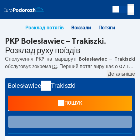
Розклад потягів
Вокзали
Потяги
PKP Bolesławiec – Trakiszki.
Розклад руху поїздів
Сполучення PKP на маршруті
Bolesławiec – Trakiszki
обслуговує зокрема
IC
. Перший потяг вирушає о
07:13
з
вокзалу PKP Bolesławiec. Останній потяг до Trakiszki
Детальніше
вирушає о 07:13. Наразі на маршруті
Bolesławiec
–
Bolesławiec
Trakiszki
Trakiszki
не курсують інші потяги перевізника PKP
Intercity. Потяг завершує маршрут на станції Trakiszki.
ПОШУК