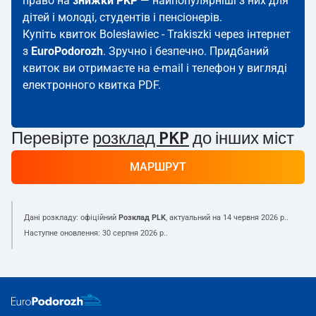
право на
знижки PKP
— найпопулярніші з них для
дітей і молоді, студентів і пенсіонерів.
Купіть квиток Bolesławiec - Trakiszki через інтернет
з
EuroPodorozh
. Зручно і безпечно. Придбаний
квиток ви отримаєте на e-mail і телефон у вигляді
електронного квитка PDF.
Перевірте
розклад PKP
до інших міст
МАРШРУТ
Дані розкладу: офіційний
Розклад PLK
, актуальний на
14 червня 2026 р.
.
Наступне оновлення:
30 серпня 2026 р.
.