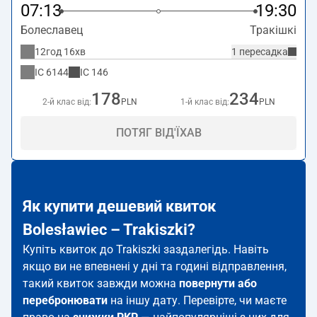
07:13
19:30
Болеславец
Тракішкі
12год 16хв
1 пересадка
IC
6144
IC
146
178
234
2-й клас від:
PLN
1-й клас від:
PLN
ПОТЯГ ВІД'ЇХАВ
Як купити дешевий квиток
Bolesławiec – Trakiszki?
Купіть квиток до Trakiszki заздалегідь. Навіть
якщо ви не впевнені у дні та годині відправлення,
такий квиток завжди можна
повернути або
перебронювати
на іншу дату. Перевірте, чи маєте