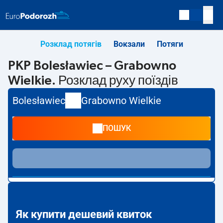
Розклад потягів
Вокзали
Потяги
PKP Bolesławiec – Grabowno
Wielkie. Розклад руху поїздів
Bolesławiec
Grabowno Wielkie
ПОШУК
Як купити дешевий квиток