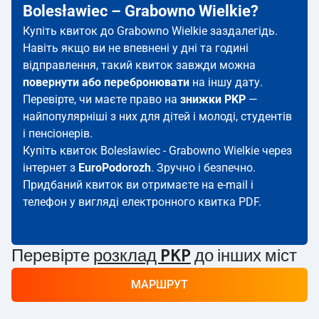
Bolesławiec – Grabowno Wielkie?
Купіть квиток до Grabowno Wielkie заздалегідь.
Навіть якщо ви не впевнені у дні та годині
відправлення, такий квиток завжди можна
повернути або перебронювати
на іншу дату.
Перевірте, чи маєте право на
знижки PKP
—
найпопулярніші з них для дітей і молоді, студентів
і пенсіонерів.
Купіть квиток Bolesławiec - Grabowno Wielkie через
інтернет з
EuroPodorozh
. Зручно і безпечно.
Придбаний квиток ви отримаєте на e-mail і
телефон у вигляді електронного квитка PDF.
Перевірте
розклад PKP
до інших міст
МАРШРУТ