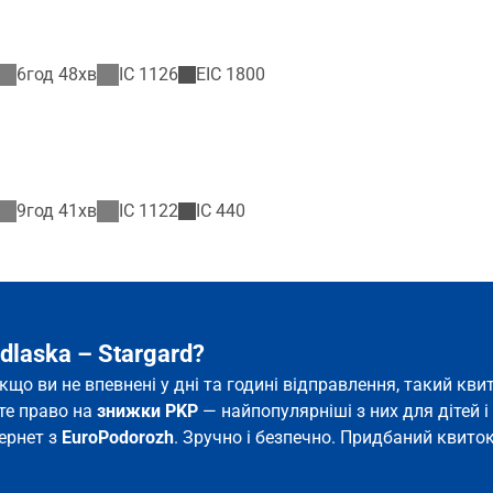
6год 48хв
IC
1126
EIC
1800
9год 41хв
IC
1122
IC
440
dlaska – Stargard?
 якщо ви не впевнені у дні та годині відправлення, такий к
єте право на
знижки PKP
— найпопулярніші з них для дітей і 
тернет з
EuroPodorozh
. Зручно і безпечно. Придбаний квиток