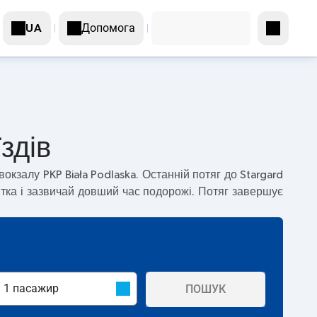
Допомога
UA
здів
вокзалу PKP Biała Podlaska. Останній потяг до Stargard
тка і зазвичай довший час подорожі. Потяг завершує
ПОШУК