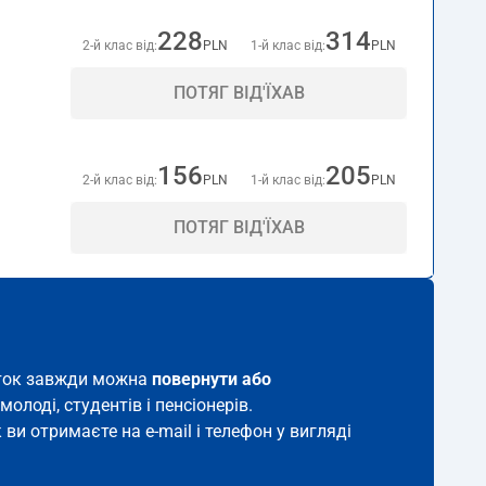
228
314
2-й клас від:
PLN
1-й клас від:
PLN
ПОТЯГ ВІД'ЇХАВ
156
205
2-й клас від:
PLN
1-й клас від:
PLN
ПОТЯГ ВІД'ЇХАВ
виток завжди можна
повернути або
молоді, студентів і пенсіонерів.
 ви отримаєте на e-mail і телефон у вигляді