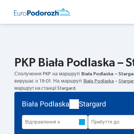
PKP Biała Podlaska – S
Сполучення PKP на маршруті
Biała Podlaska – Starga
вирушає о 19:01. На маршруті
Biała Podlaska
–
Starga
маршрут на станції Stargard.
Biała Podlaska
Stargard