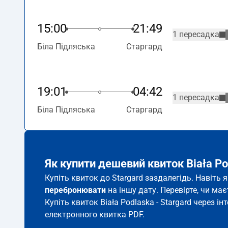
15:00
21:49
1 пересадка
Біла Підляська
Старгард
19:01
04:42
1 пересадка
Біла Підляська
Старгард
Як купити дешевий квиток Biała Po
Купіть квиток до Stargard заздалегідь. Навіть
перебронювати
на іншу дату. Перевірте, чи ма
Купіть квиток Biała Podlaska - Stargard через ін
електронного квитка PDF.