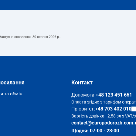
т
 Наступне оновлення:
30 серпня 2026 р.
.
посилання
Контакт
я та обмін
Допомога
:
+48 123 451 661
Оплата згідно з тарифом опера
Пріоритет:
+48 703 402 010
Вартість дзвінка - 2,58 зл з VAT/
contact@europodorozh.com.
Щодня: 07:00 - 23:00