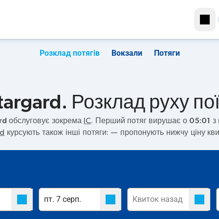
Розклад потягів
Вокзали
Потяги
targard. Розклад руху пої
rd
обслуговує зокрема
IC
. Перший потяг вирушає о
05:01
з 
rd
курсують також інші потяги:
— пропонують нижчу ціну кви