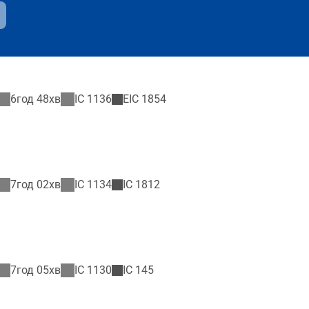
6год 48хв
IC
1136
EIC
1854
7год 02хв
IC
1134
IC
1812
7год 05хв
IC
1130
IC
145