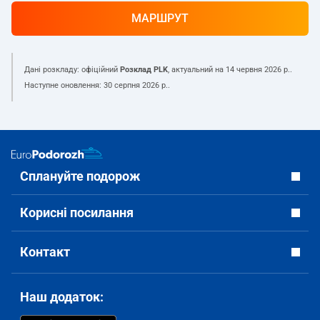
МАРШРУТ
Дані розкладу: офіційний
Розклад PLK
, актуальний на
14 червня 2026 р.
.
Наступне оновлення:
30 серпня 2026 р.
.
Сплануйте подорож
Корисні посилання
Контакт
Наш додаток: