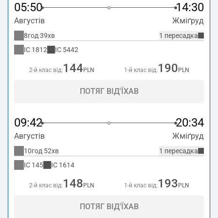
05:50
14:30
Августів
Жміґруд
8год 39хв
1 пересадка
IC
1812
IC
5442
144
190
2-й клас від:
PLN
1-й клас від:
PLN
ПОТЯГ ВІД'ЇХАВ
09:42
20:34
Августів
Жміґруд
10год 52хв
1 пересадка
IC
145
IC
1614
148
193
2-й клас від:
PLN
1-й клас від:
PLN
ПОТЯГ ВІД'ЇХАВ