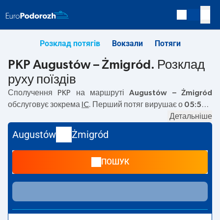
Розклад потягів
Вокзали
Потяги
PKP Augustów – Żmigród. Розклад
руху поїздів
Сполучення PKP на маршруті
Augustów – Żmigród
обслуговує зокрема
IC
. Перший потяг вирушає о
05:50
з
вокзалу PKP Augustów. Останній потяг до Żmigród
Детальніше
вирушає о 09:42. На маршруті
Augustów
–
Żmigród
Augustów
Żmigród
курсують також інші потяги:
— пропонують нижчу ціну
квитка і зазвичай довший час подорожі. Потяг завершує
ПОШУК
маршрут на станції Żmigród.