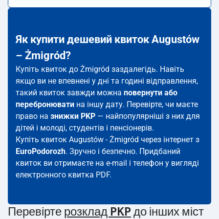
Як купити дешевий квиток Augustów
– Żmigród?
Купіть квиток до Żmigród заздалегідь. Навіть
якщо ви не впевнені у дні та годині відправлення,
такий квиток завжди можна
повернути або
перебронювати
на іншу дату. Перевірте, чи маєте
право на
знижки PKP
— найпопулярніші з них для
дітей і молоді, студентів і пенсіонерів.
Купіть квиток Augustów - Żmigród через інтернет з
EuroPodorozh
. Зручно і безпечно. Придбаний
квиток ви отримаєте на e-mail і телефон у вигляді
електронного квитка PDF.
Перевірте
розклад PKP
до інших міст