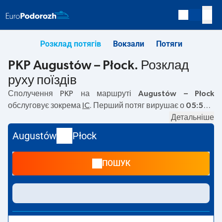
Розклад потягів
Вокзали
Потяги
PKP Augustów – Płock. Розклад
руху поїздів
Сполучення PKP на маршруті
Augustów – Płock
обслуговує зокрема
IC
. Перший потяг вирушає о
05:50
з
вокзалу PKP Augustów. Останній потяг до Płock вирушає
Детальніше
о 05:50. Наразі на маршруті
Augustów
–
Płock
не
Augustów
Płock
курсують інші потяги перевізника PKP Intercity. Потяг
завершує маршрут на станції Płock.
ПОШУК