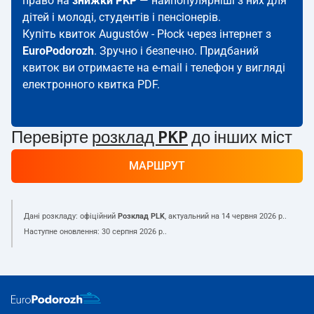
право на
знижки PKP
— найпопулярніші з них для
дітей і молоді, студентів і пенсіонерів.
Купіть квиток Augustów - Płock через інтернет з
EuroPodorozh
. Зручно і безпечно. Придбаний
квиток ви отримаєте на e-mail і телефон у вигляді
електронного квитка PDF.
Перевірте
розклад PKP
до інших міст
МАРШРУТ
Дані розкладу: офіційний
Розклад PLK
, актуальний на
14 червня 2026 р.
.
Наступне оновлення:
30 серпня 2026 р.
.