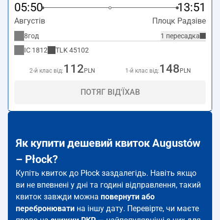
05:50
13:51
Августів
Плоцк Радзіве
8год
1 пересадка
IC
1812
TLK
45102
112
148
2-й клас від:
PLN
1-й клас від:
PLN
ПОТЯГ ВІД'ЇХАВ
Як купити дешевий квиток Augustów
– Płock?
Купіть квиток до Płock заздалегідь. Навіть якщо
ви не впевнені у дні та годині відправлення, такий
квиток завжди можна
повернути або
перебронювати
на іншу дату. Перевірте, чи маєте