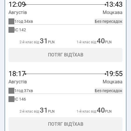
12:09
13:43
Августів
Моцкава
1год 34хв
Без пересадок
IC
142
31
40
2-й клас від:
PLN
1-й клас від:
PLN
ПОТЯГ ВІД'ЇХАВ
18:17
19:55
Августів
Моцкава
1год 37хв
Без пересадок
IC
146
31
40
2-й клас від:
PLN
1-й клас від:
PLN
ПОТЯГ ВІД'ЇХАВ