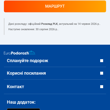
МАРШРУТ
Дані розкладу: офіційний
Розклад PLK
, актуальний на
14 червня 2026 р.
.
Наступне оновлення:
30 серпня 2026 р.
.
Сплануйте подорож
Корисні посилання
Контакт
Наш додаток: