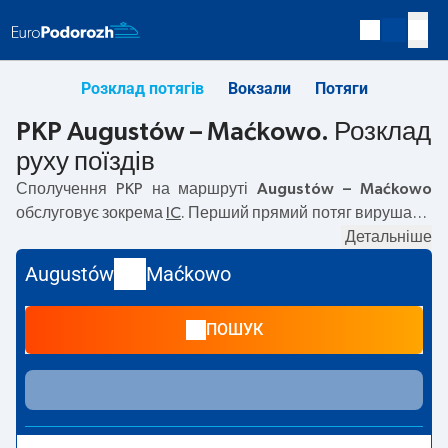
Розклад потягів
Вокзали
Потяги
PKP Augustów – Maćkowo. Розклад
руху поїздів
Сполучення PKP на маршруті
Augustów – Maćkowo
обслуговує зокрема
IC
. Перший прямий потяг вирушає о
12:09
з вокзалу PKP Augustów. Останній потяг до
Детальніше
Maćkowo вирушає о 18:17. Найшвидший маршрут
Augustów
Maćkowo
пропонує потяг без пересадок
HAŃCZA
. Подорож цим
потягом триває
01:34
. На маршруті
Augustów
–
ПОШУК
Maćkowo
курсують також інші потяги:
— пропонують
нижчу ціну квитка і зазвичай довший час подорожі.
Потяг завершує маршрут на станції Maćkowo.