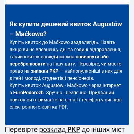
Як купити дешевий квиток Augustów
– Maćkowo?
Купіть квиток до Maćkowo заздалегідь. Навіть
якщо ви не впевнені у дні та годині відправлення,
такий квиток завжди можна
повернути або
перебронювати
на іншу дату. Перевірте, чи маєте
право на
знижки PKP
— найпопулярніші з них для
дітей і молоді, студентів і пенсіонерів.
Купіть квиток Augustów - Maćkowo через інтернет
з
EuroPodorozh
. Зручно і безпечно. Придбаний
квиток ви отримаєте на e-mail і телефон у вигляді
електронного квитка PDF.
Перевірте
розклад PKP
до інших міст