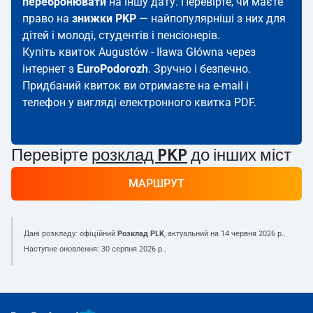
перебронювати
на іншу дату. Перевірте, чи маєте
право на
знижки PKP
— найпопулярніші з них для
дітей і молоді, студентів і пенсіонерів.
Купіть квиток Augustów - Iława Główna через
інтернет з
EuroPodorozh
. Зручно і безпечно.
Придбаний квиток ви отримаєте на e-mail і
телефон у вигляді електронного квитка PDF.
Перевірте
розклад PKP
до інших міст
МАРШРУТ
Дані розкладу: офіційний
Розклад PLK
, актуальний на
14 червня 2026 р.
.
Наступне оновлення:
30 серпня 2026 р.
.