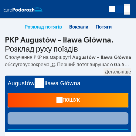
Розклад потягів
Вокзали
Потяги
PKP Augustów – Iława Główna.
Розклад руху поїздів
Сполучення PKP на маршруті
Augustów – Iława Główna
обслуговує зокрема
IC
. Перший потяг вирушає о
05:50
з
вокзалу PKP Augustów за адресою
Kolejowa, 16-300
Детальніше
Augustow
. Останній потяг до Iława Główna вирушає о
Augustów
Iława Główna
15:51. На маршруті
Augustów
–
Iława Główna
курсують
також інші потяги:
TLK
— пропонують нижчу ціну квитка і
ПОШУК
зазвичай довший час подорожі. Потяг завершує
маршрут на станції Iława Główna за адресою
Dworcowa,14-200 Ilawa
.