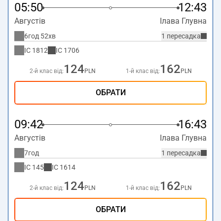
05:50
12:43
Августів
Ілава Глувна
6год 52хв
1 пересадка
IC
1812
IC
1706
124
162
2-й клас від:
PLN
1-й клас від:
PLN
ОБРАТИ
09:42
16:43
Августів
Ілава Глувна
7год
1 пересадка
IC
145
IC
1614
124
162
2-й клас від:
PLN
1-й клас від:
PLN
ОБРАТИ