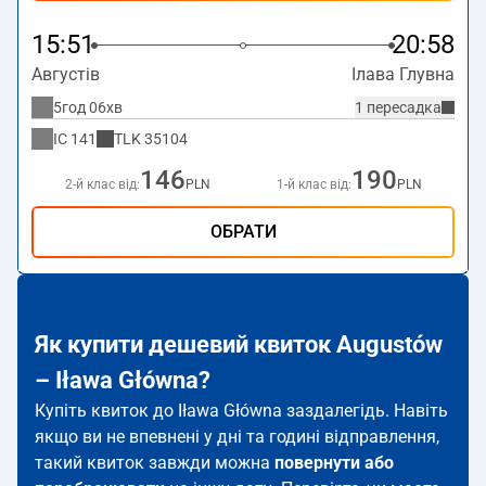
15:51
20:58
Августів
Ілава Глувна
5год 06хв
1 пересадка
IC
141
TLK
35104
146
190
2-й клас від:
PLN
1-й клас від:
PLN
ОБРАТИ
Як купити дешевий квиток Augustów
– Iława Główna?
Купіть квиток до Iława Główna заздалегідь. Навіть
якщо ви не впевнені у дні та годині відправлення,
такий квиток завжди можна
повернути або