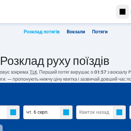
Розклад потягів
Вокзали
Потяги
 Розклад руху поїздів
овує зокрема
TLK
. Перший потяг вирушає о
01:57
з вокзалу P
яги:
— пропонують нижчу ціну квитка і зазвичай довший час по