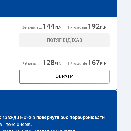
144
192
2-й клас від:
PLN
1-й клас від:
PLN
ПОТЯГ ВІД'ЇХАВ
128
167
2-й клас від:
PLN
1-й клас від:
PLN
ОБРАТИ
ток завжди можна
повернути або перебронювати
 і пенсіонерів.