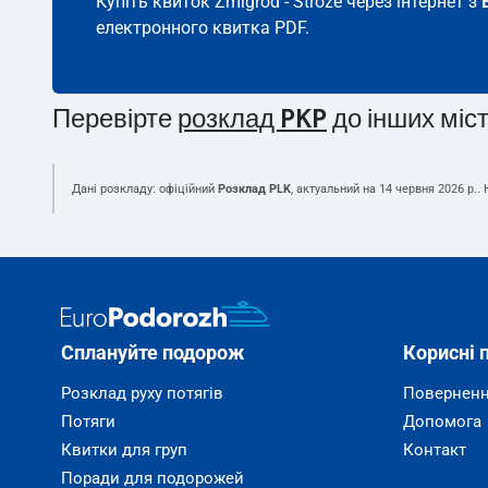
Купіть квиток Żmigród - Stróże через інтернет з
електронного квитка PDF.
Перевірте
розклад PKP
до інших міс
Дані розкладу: офіційний
Розклад PLK
, актуальний на
14 червня 2026 р.
.
Сплануйте подорож
Корисні 
Розклад руху потягів
Поверненн
Потяги
Допомога
Квитки для груп
Контакт
Поради для подорожей