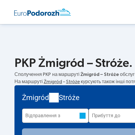
PKP Żmigród – Stróże.
Сполучення PKP на маршруті
Żmigród – Stróże
обслуг
На маршруті
Żmigród
–
Stróże
курсують також інші пот
Żmigród
Stróże