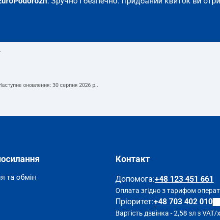
EuroPodorozh
. Зручно і безпечно. Придбаний квиток ви отри
т
 Наступне оновлення:
30 серпня 2026 р.
.
посилання
Контакт
я та обмін
Допомога
:
+48 123 451 661
Оплата згідно з тарифом опера
Пріоритет:
+48 703 402 010
Вартість дзвінка - 2,58 зл з VAT/