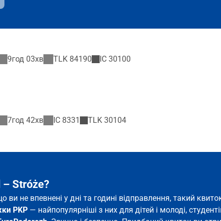
9год 03хв
TLK
84190
IC
30100
7год 42хв
IC
8331
TLK
30104
 – Stróże?
кщо ви не впевнені у дні та годині відправлення, такий кви
жки PKP
— найпопулярніші з них для дітей і молоді, студентів