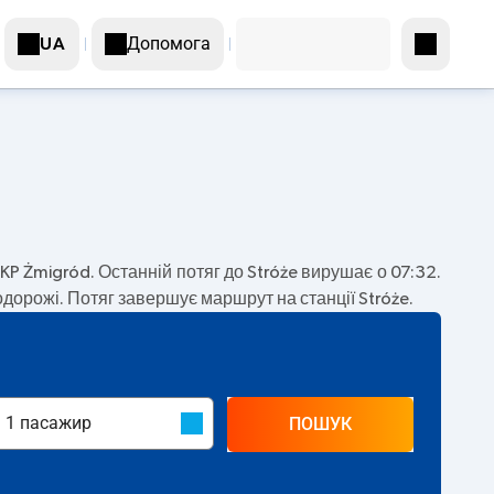
Допомога
UA
KP Żmigród. Останній потяг до Stróże вирушає о 07:32.
дорожі. Потяг завершує маршрут на станції Stróże.
ПОШУК