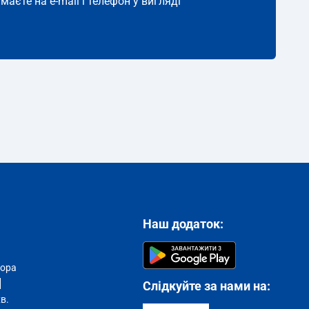
маєте на e-mail і телефон у вигляді
Наш додаток:
тора
Слідкуйте за нами на:
хв.