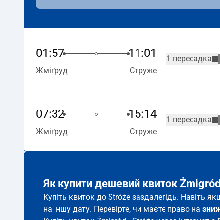
01:57
11:01
1 пересадка
Жміґруд
Струже
07:32
15:14
1 пересадка
Жміґруд
Струже
Як купити дешевий квиток Żmigród
Купіть квиток до Stróże заздалегідь. Навіть я
на іншу дату. Перевірте, чи маєте право на
зни