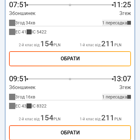
07:51
11:25
Збоншинек
Згеж
3год 34хв
1 пересадка
EC
41
IC
5422
154
211
2-й клас від:
PLN
1-й клас від:
PLN
ОБРАТИ
09:51
13:07
Збоншинек
Згеж
3год 16хв
1 пересадка
EC
43
IC
8322
154
211
2-й клас від:
PLN
1-й клас від:
PLN
ОБРАТИ