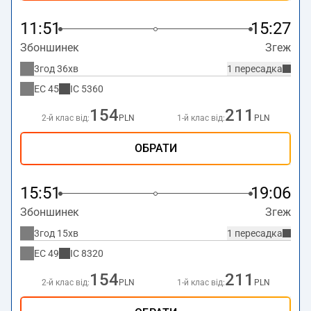
11:51
15:27
Збоншинек
Згеж
3год 36хв
1 пересадка
EC
45
IC
5360
154
211
2-й клас від:
PLN
1-й клас від:
PLN
ОБРАТИ
15:51
19:06
Збоншинек
Згеж
3год 15хв
1 пересадка
EC
49
IC
8320
154
211
2-й клас від:
PLN
1-й клас від:
PLN