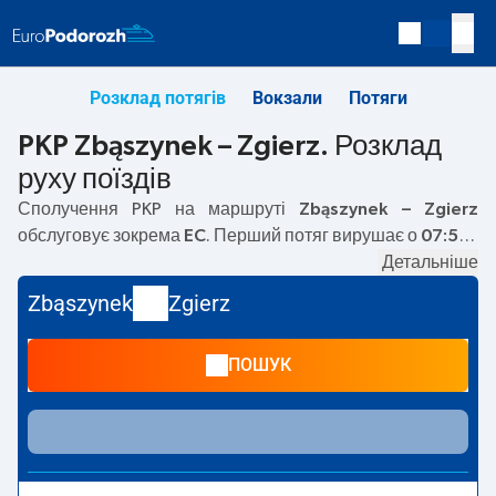
Розклад потягів
Вокзали
Потяги
PKP Zbąszynek – Zgierz. Розклад
руху поїздів
Сполучення PKP на маршруті
Zbąszynek – Zgierz
обслуговує зокрема
EC
. Перший потяг вирушає о
07:51
з
вокзалу PKP Zbąszynek. Останній потяг до Zgierz
Детальніше
вирушає о 17:51. На маршруті
Zbąszynek
–
Zgierz
Zbąszynek
Zgierz
курсують також інші потяги:
— пропонують нижчу ціну
квитка і зазвичай довший час подорожі. Потяг завершує
ПОШУК
маршрут на станції Zgierz.