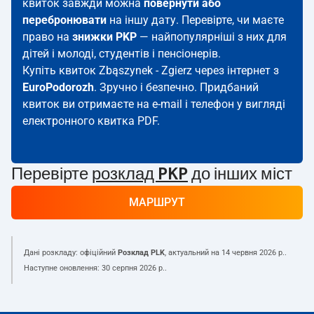
квиток завжди можна
повернути або
перебронювати
на іншу дату. Перевірте, чи маєте
право на
знижки PKP
— найпопулярніші з них для
дітей і молоді, студентів і пенсіонерів.
Купіть квиток Zbąszynek - Zgierz через інтернет з
EuroPodorozh
. Зручно і безпечно. Придбаний
квиток ви отримаєте на e-mail і телефон у вигляді
електронного квитка PDF.
Перевірте
розклад PKP
до інших міст
МАРШРУТ
Дані розкладу: офіційний
Розклад PLK
, актуальний на
14 червня 2026 р.
.
Наступне оновлення:
30 серпня 2026 р.
.