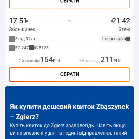
ОБРАТИ
17:51
21:42
Збоншинек
Згеж
3год 51хв
1 пересадка
EC
247
IC
5128
154
211
2-й клас від:
PLN
1-й клас від:
PLN
ОБРАТИ
Як купити дешевий квиток Zbąszynek
– Zgierz?
Купіть квиток до Zgierz заздалегідь. Навіть якщо
ви не впевнені у дні та годині відправлення, такий