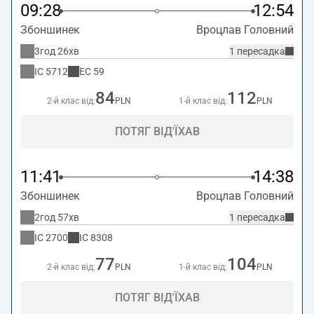
09:28
12:54
Збоншинек
Вроцлав Головний
3год 26хв
1 пересадка
IC
5712
EC
59
84
112
2-й клас від:
PLN
1-й клас від:
PLN
ПОТЯГ ВІД'ЇХАВ
11:41
14:38
Збоншинек
Вроцлав Головний
2год 57хв
1 пересадка
IC
2700
IC
8308
77
104
2-й клас від:
PLN
1-й клас від:
PLN
ПОТЯГ ВІД'ЇХАВ