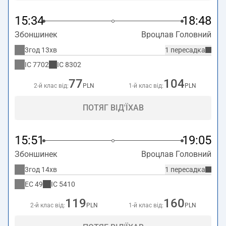
15:34
18:48
Збоншинек
Вроцлав Головний
3год 13хв
1 пересадка
IC
7702
IC
8302
77
104
2-й клас від:
PLN
1-й клас від:
PLN
ПОТЯГ ВІД'ЇХАВ
15:51
19:05
Збоншинек
Вроцлав Головний
3год 14хв
1 пересадка
EC
49
IC
5410
119
160
2-й клас від:
PLN
1-й клас від:
PLN