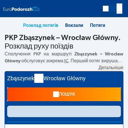
Розклад потягів
Вокзали
Потяги
PKP Zbąszynek – Wrocław Główny.
Розклад руху поїздів
Сполучення PKP на маршруті
Zbąszynek – Wrocław
Główny
обслуговує зокрема
IC
. Перший потяг вирушає о
09:28
з вокзалу PKP Zbąszynek за адресою
Детальніше
Kosieczyńska, 66-210 Zbąszynek
. Останній потяг до
Zbąszynek
Wrocław Główny
Wrocław Główny вирушає о 23:32. На маршруті
Zbąszynek
–
Wrocław Główny
курсують також інші потяги:
ПОШУК
TLK
— пропонують нижчу ціну квитка і зазвичай довший
час подорожі. Потяг завершує маршрут на станції
Wrocław Główny за адресою
marsz. Jozefa Piłsudskiego
105, 50-001 Wrocław
.