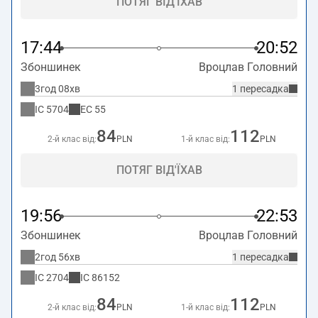
ПОТЯГ ВІД'ЇХАВ
17:44
20:52
Збоншинек
Вроцлав Головний
3год 08хв
1 пересадка
IC
5704
EC
55
84
112
2-й клас від:
PLN
1-й клас від:
PLN
ПОТЯГ ВІД'ЇХАВ
19:56
22:53
Збоншинек
Вроцлав Головний
2год 56хв
1 пересадка
IC
2704
IC
86152
84
112
2-й клас від:
PLN
1-й клас від:
PLN