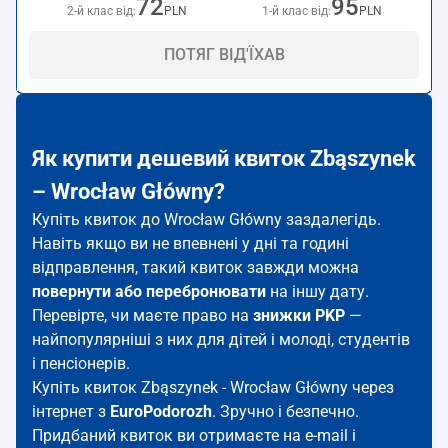
72
95
2-й клас від:
PLN
1-й клас від:
PLN
ПОТЯГ ВІД'ЇХАВ
Як купити дешевий квиток Zbąszynek
– Wrocław Główny?
Купіть квиток до Wrocław Główny заздалегідь.
Навіть якщо ви не впевнені у дні та годині
відправлення, такий квиток завжди можна
повернути або перебронювати
на іншу дату.
Перевірте, чи маєте право на
знижки PKP
—
найпопулярніші з них для дітей і молоді, студентів
і пенсіонерів.
Купіть квиток Zbąszynek - Wrocław Główny через
інтернет з
EuroPodorozh
. Зручно і безпечно.
Придбаний квиток ви отримаєте на e-mail і