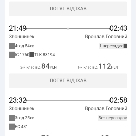
ПОТЯГ ВІД'ЇХАВ
21:49
02:43
Збоншинек
Вроцлав Головний
4год 54хв
1 пересадка
IC
1760
TLK
83194
84
112
2-й клас від:
PLN
1-й клас від:
PLN
ПОТЯГ ВІД'ЇХАВ
23:32
02:58
Збоншинек
Вроцлав Головний
3год 25хв
Без пересадок
EC
431