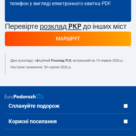
телефон у вигляді електронного квитка PDF.
Перевірте
розклад PKP
до інших міст
МАРШРУТ
Дані розкладу: офіційний
Розклад PLK
, актуальний на
14 червня 2026 р.
.
Наступне оновлення:
30 серпня 2026 р.
.
Сплануйте подорож
Корисні посилання