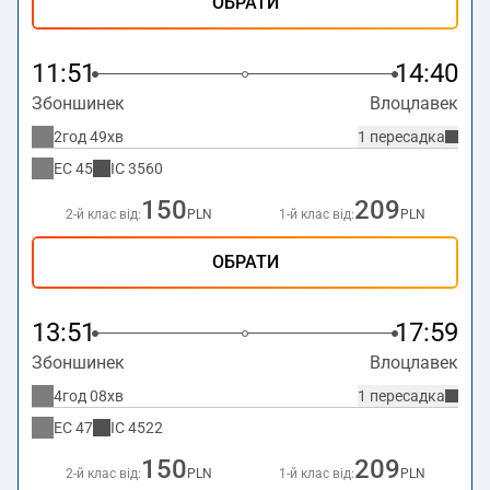
ОБРАТИ
11:51
14:40
Збоншинек
Влоцлавек
2год 49хв
1 пересадка
EC
45
IC
3560
150
209
2-й клас від:
PLN
1-й клас від:
PLN
ОБРАТИ
13:51
17:59
Збоншинек
Влоцлавек
4год 08хв
1 пересадка
EC
47
IC
4522
150
209
2-й клас від:
PLN
1-й клас від:
PLN