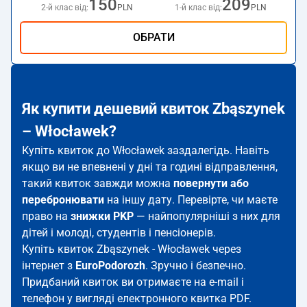
150
209
2-й клас від:
PLN
1-й клас від:
PLN
ОБРАТИ
Як купити дешевий квиток Zbąszynek
– Włocławek?
Купіть квиток до Włocławek заздалегідь. Навіть
якщо ви не впевнені у дні та годині відправлення,
такий квиток завжди можна
повернути або
перебронювати
на іншу дату. Перевірте, чи маєте
право на
знижки PKP
— найпопулярніші з них для
дітей і молоді, студентів і пенсіонерів.
Купіть квиток Zbąszynek - Włocławek через
інтернет з
EuroPodorozh
. Зручно і безпечно.
Придбаний квиток ви отримаєте на e-mail і
телефон у вигляді електронного квитка PDF.