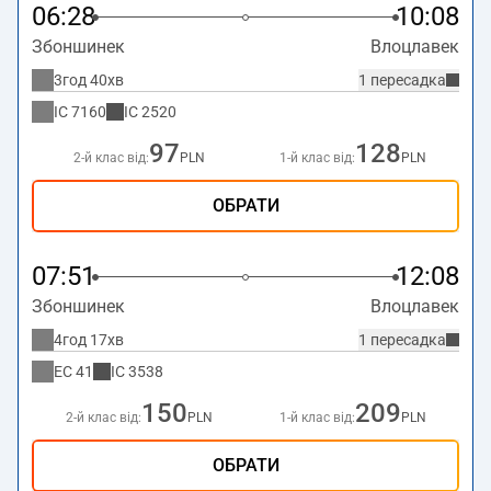
06:28
10:08
Збоншинек
Влоцлавек
3год 40хв
1 пересадка
IC
7160
IC
2520
97
128
2-й клас від:
PLN
1-й клас від:
PLN
ОБРАТИ
07:51
12:08
Збоншинек
Влоцлавек
4год 17хв
1 пересадка
EC
41
IC
3538
150
209
2-й клас від:
PLN
1-й клас від:
PLN
ОБРАТИ