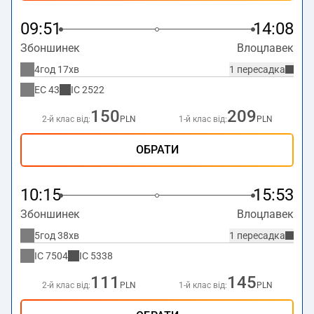
09:51
14:08
Збоншинек
Влоцлавек
4год 17хв
1 пересадка
EC
43
IC
2522
150
209
2-й клас від:
PLN
1-й клас від:
PLN
ОБРАТИ
10:15
15:53
Збоншинек
Влоцлавек
5год 38хв
1 пересадка
IC
7504
IC
5338
111
145
2-й клас від:
PLN
1-й клас від:
PLN