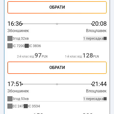
ОБРАТИ
16:36
20:08
Збоншинек
Влоцлавек
3год 32хв
1 пересадка
IC
7200
IC
3836
97
128
2-й клас від:
PLN
1-й клас від:
PLN
ОБРАТИ
17:51
21:44
Збоншинек
Влоцлавек
3год 53хв
1 пересадка
EC
247
IC
3534