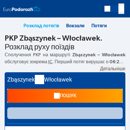
Розклад потягів
Вокзали
Потяги
PKP Zbąszynek – Włocławek.
Розклад руху поїздів
Сполучення PKP на маршруті
Zbąszynek – Włocławek
обслуговує зокрема
IC
. Перший потяг вирушає о
06:28
з
вокзалу PKP Zbąszynek за адресою
Kosieczyńska, 66-
Детальніше
210 Zbąszynek
. Останній потяг до Włocławek вирушає о
Zbąszynek
Włocławek
17:51. На маршруті
Zbąszynek
–
Włocławek
курсують
також інші потяги:
EC
— пропонують нижчу ціну квитка і
ПОШУК
зазвичай довший час подорожі. Потяг завершує
маршрут на станції Włocławek за адресою
Stefana
Okrzei, 87-800 Wloclawek
.