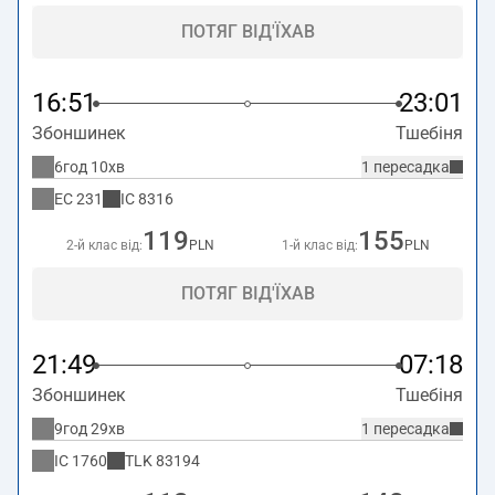
ПОТЯГ ВІД'ЇХАВ
16:51
23:01
Збоншинек
Тшебіня
6год 10хв
1 пересадка
EC
231
IC
8316
119
155
2-й клас від:
PLN
1-й клас від:
PLN
ПОТЯГ ВІД'ЇХАВ
21:49
07:18
Збоншинек
Тшебіня
9год 29хв
1 пересадка
IC
1760
TLK
83194