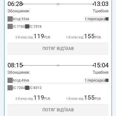
06:28
13:03
Збоншинек
Тшебіня
6год 35хв
1 пересадка
IC
7160
IC
7316
119
155
2-й клас від:
PLN
1-й клас від:
PLN
ПОТЯГ ВІД'ЇХАВ
08:15
15:04
Збоншинек
Тшебіня
6год 49хв
1 пересадка
IC
7204
IC
8312
119
155
2-й клас від:
PLN
1-й клас від:
PLN
ПОТЯГ ВІД'ЇХАВ