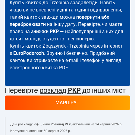
Купіть квиток до Trzebinia заздалегідь. Навіть
якщо ви не впевнені у дні та годині відправлення,
такий квиток завжди можна
повернути або
перебронювати
на іншу дату. Перевірте, чи маєте
право на
знижки PKP
— найпопулярніші з них для
дітей і молоді, студентів і пенсіонерів.
Купіть квиток Zbąszynek - Trzebinia через інтернет
з
EuroPodorozh
. Зручно і безпечно. Придбаний
квиток ви отримаєте на e-mail і телефон у вигляді
електронного квитка PDF.
Перевірте
розклад PKP
до інших міст
МАРШРУТ
Дані розкладу: офіційний
Розклад PLK
, актуальний на
14 червня 2026 р.
.
Наступне оновлення:
30 серпня 2026 р.
.