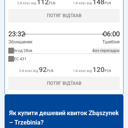
112
148
2-й клас від:
PLN
1-й клас від:
PLN
ПОТЯГ ВІД'ЇХАВ
23:32
06:00
Збоншинек
Тшебіня
6год 28хв
Без пересадок
EC
431
92
120
2-й клас від:
PLN
1-й клас від:
PLN
ПОТЯГ ВІД'ЇХАВ
Як купити дешевий квиток Zbąszynek
– Trzebinia?