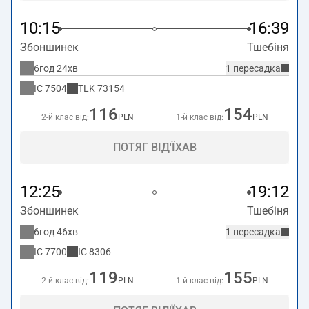
10:15
16:39
Збоншинек
Тшебіня
6год 24хв
1 пересадка
IC
7504
TLK
73154
116
154
2-й клас від:
PLN
1-й клас від:
PLN
ПОТЯГ ВІД'ЇХАВ
12:25
19:12
Збоншинек
Тшебіня
6год 46хв
1 пересадка
IC
7700
IC
8306
119
155
2-й клас від:
PLN
1-й клас від:
PLN