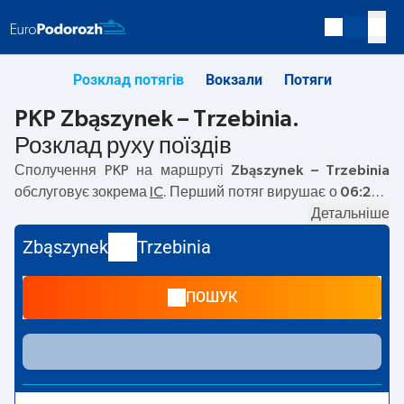
Розклад потягів
Вокзали
Потяги
PKP Zbąszynek – Trzebinia.
Розклад руху поїздів
Сполучення PKP на маршруті
Zbąszynek – Trzebinia
обслуговує зокрема
IC
. Перший потяг вирушає о
06:28
з
вокзалу PKP Zbąszynek за адресою
Kosieczyńska, 66-
Детальніше
210 Zbąszynek
. Останній потяг до Trzebinia вирушає о
Zbąszynek
Trzebinia
23:32. На маршруті
Zbąszynek
–
Trzebinia
курсують
також інші потяги:
TLK, EC
— пропонують нижчу ціну
ПОШУК
квитка і зазвичай довший час подорожі. Потяг завершує
маршрут на станції Trzebinia за адресою
Dworcowa, 32-
540 Trzebinia
.