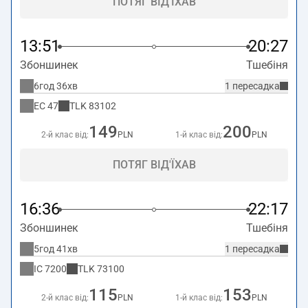
ПОТЯГ ВІД'ЇХАВ
13:51
20:27
Збоншинек
Тшебіня
6год 36хв
1 пересадка
EC
47
TLK
83102
149
200
2-й клас від:
PLN
1-й клас від:
PLN
ПОТЯГ ВІД'ЇХАВ
16:36
22:17
Збоншинек
Тшебіня
5год 41хв
1 пересадка
IC
7200
TLK
73100
115
153
2-й клас від:
PLN
1-й клас від:
PLN