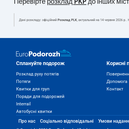
Перевірте
розклад PKP
до інших міс
Дані розкладу: офіційний
Розклад PLK
, актуальний на
14 червня 2026 р.
.
Сплануйте подорож
Корисні 
Розклад руху потягів
Поверненн
Потяги
Допомога
Квитки для груп
Контакт
Поради для подорожей
Interrail
Автобусні квитки
Про нас
Соціально відповідальні
Умови наданн