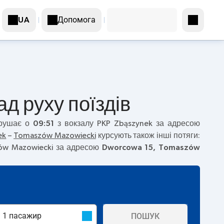
Допомога
UA
д руху поїздів
ирушає о
09:51
з вокзалу PKP Zbąszynek за адресою
ek
–
Tomaszów Mazowiecki
курсують також інші потяги:
zów Mazowiecki за адресою
Dworcowa 15, Tomaszów
ПОШУК