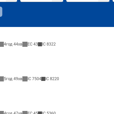
4год 44хв
EC
43
IC
8322
5год 49хв
IC
7504
IC
8220
4год 47хв
EC
45
IC
5360