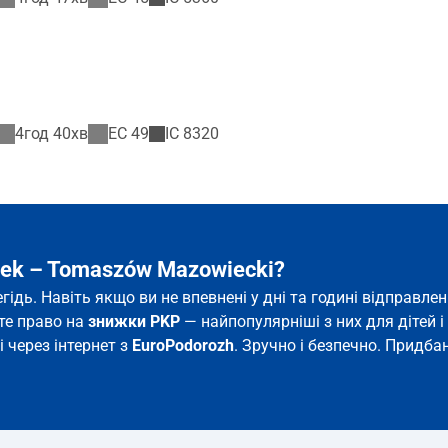
4год 40хв
EC
49
IC
8320
nek – Tomaszów Mazowiecki?
ідь. Навіть якщо ви не впевнені у дні та годині відправл
єте право на
знижки PKP
— найпопулярніші з них для дітей і 
 через інтернет з
EuroPodorozh
. Зручно і безпечно. Придба