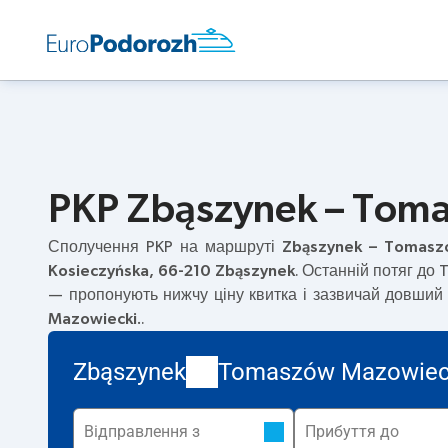
PKP Zbąszynek – Toma
Сполучення PKP на маршруті
Zbąszynek – Tomasz
Kosieczyńska, 66-210 Zbąszynek
. Останній потяг до
— пропонують нижчу ціну квитка і зазвичай довший
Mazowiecki.
.
Zbąszynek
Tomaszów Mazowiec