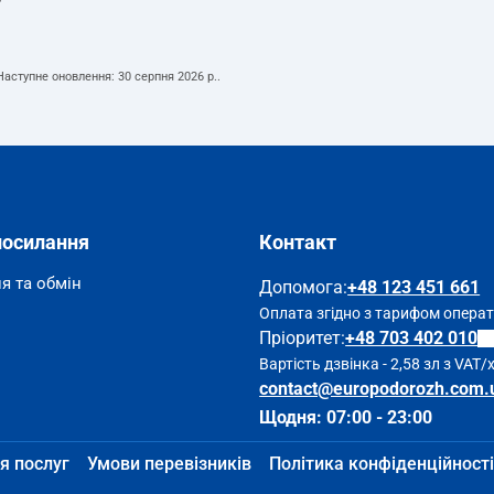
т
 Наступне оновлення:
30 серпня 2026 р.
.
посилання
Контакт
я та обмін
Допомога
:
+48 123 451 661
Оплата згідно з тарифом опера
Пріоритет:
+48 703 402 010
Вартість дзвінка - 2,58 зл з VAT/
contact@europodorozh.com.
Щодня: 07:00 - 23:00
я послуг
Умови перевізників
Політика конфіденційності