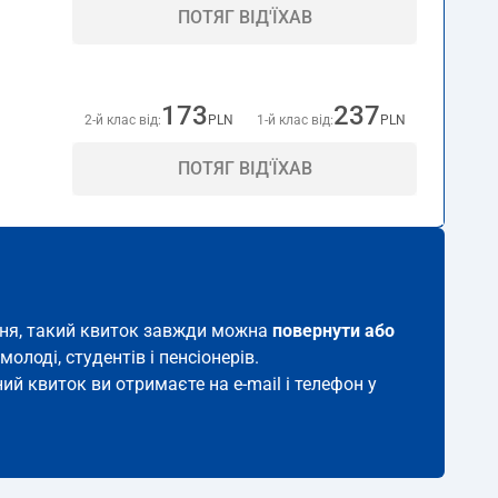
ПОТЯГ ВІД'ЇХАВ
173
237
2-й клас від:
PLN
1-й клас від:
PLN
ПОТЯГ ВІД'ЇХАВ
ення, такий квиток завжди можна
повернути або
молоді, студентів і пенсіонерів.
ний квиток ви отримаєте на e-mail і телефон у