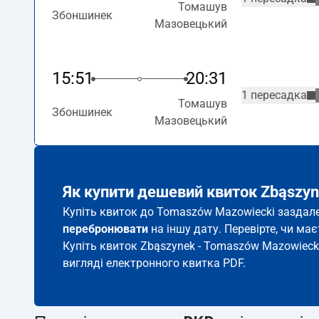
Томашув
Збоншинек
Мазовецький
15:51
20:31
1 пересадка
Томашув
Збоншинек
Мазовецький
Як купити дешевий квиток Zbąszy
Купіть квиток до Tomaszów Mazowiecki заздалег
перебронювати
на іншу дату. Перевірте, чи ма
Купіть квиток Zbąszynek - Tomaszów Mazowiecki
вигляді електронного квитка PDF.