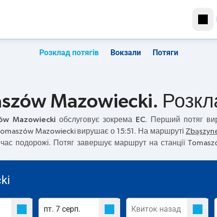
Розклад потягів
Вокзали
Потяги
szów Mazowiecki. Розкла
ów Mazowiecki
обслуговує зокрема
EC
. Перший потяг в
 Tomaszów Mazowiecki вирушає о 15:51. На маршруті
Zbąszyn
 час подорожі. Потяг завершує маршрут на станції Tomas
ki