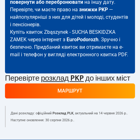
повернути або перебронювати
на іншу дату.
Перевірте, чи маєте право на
знижки PKP
—
найпопулярніші з них для дітей і молоді, студентів
і пенсіонерів.
Купіть квиток Zbąszynek - SUCHA BESKIDZKA
ZAMEK через інтернет з
EuroPodorozh
. Зручно і
безпечно. Придбаний квиток ви отримаєте на e-
mail і телефон у вигляді електронного квитка PDF.
Перевірте
розклад PKP
до інших міст
МАРШРУТ
Дані розкладу: офіційний
Розклад PLK
, актуальний на
14 червня 2026 р.
.
Наступне оновлення:
30 серпня 2026 р.
.