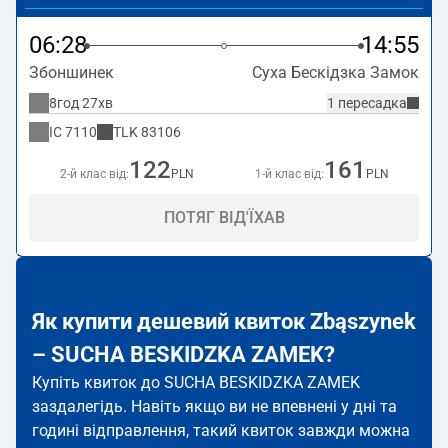
06:28
14:55
Збоншинек
Суха Бескідзка Замок
8год 27хв
1 пересадка
IC
7110
TLK
83106
122
161
2-й клас від:
PLN
1-й клас від:
PLN
ПОТЯГ ВІД'ЇХАВ
Як купити дешевий квиток Zbąszynek
– SUCHA BESKIDZKA ZAMEK?
Купіть квиток до SUCHA BESKIDZKA ZAMEK
заздалегідь. Навіть якщо ви не впевнені у дні та
годині відправлення, такий квиток завжди можна