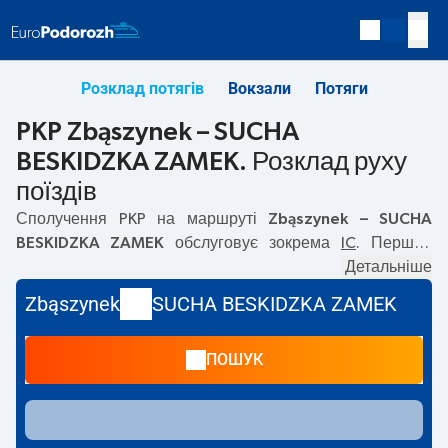
Розклад потягів
Вокзали
Потяги
PKP Zbąszynek – SUCHA
BESKIDZKA ZAMEK. Розклад руху
поїздів
Сполучення PKP на маршруті
Zbąszynek – SUCHA
BESKIDZKA ZAMEK
обслуговує зокрема
IC
. Перший
потяг вирушає о
06:28
з вокзалу PKP Zbąszynek.
Детальніше
Останній потяг до SUCHA BESKIDZKA ZAMEK вирушає о
Zbąszynek
SUCHA BESKIDZKA ZAMEK
06:28. Наразі на маршруті
Zbąszynek
–
SUCHA
BESKIDZKA ZAMEK
не курсують інші потяги перевізника
ПОШУК
PKP Intercity. Потяг завершує маршрут на станції SUCHA
BESKIDZKA ZAMEK.