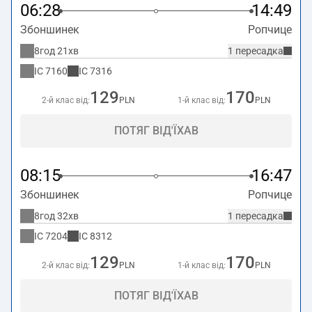
06:28
14:49
Збоншинек
Ропчице
8год 21хв
1 пересадка
IC
7160
IC
7316
129
170
2-й клас від:
PLN
1-й клас від:
PLN
ПОТЯГ ВІД'ЇХАВ
08:15
16:47
Збоншинек
Ропчице
8год 32хв
1 пересадка
IC
7204
IC
8312
129
170
2-й клас від:
PLN
1-й клас від:
PLN
ПОТЯГ ВІД'ЇХАВ