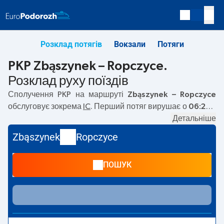
Розклад потягів
Вокзали
Потяги
PKP Zbąszynek – Ropczyce.
Розклад руху поїздів
Сполучення PKP на маршруті
Zbąszynek – Ropczyce
обслуговує зокрема
IC
. Перший потяг вирушає о
06:28
з
вокзалу PKP Zbąszynek. Останній потяг до Ropczyce
Детальніше
вирушає о 23:32. На маршруті
Zbąszynek
–
Ropczyce
Zbąszynek
Ropczyce
курсують також інші потяги:
EC, EN
— пропонують нижчу
ціну квитка і зазвичай довший час подорожі. Потяг
ПОШУК
завершує маршрут на станції Ropczyce.