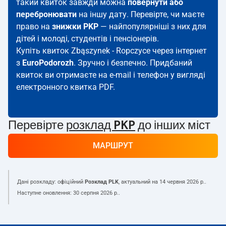
такий квиток завжди можна
повернути або
перебронювати
на іншу дату. Перевірте, чи маєте
право на
знижки PKP
— найпопулярніші з них для
дітей і молоді, студентів і пенсіонерів.
Купіть квиток Zbąszynek - Ropczyce через інтернет
з
EuroPodorozh
. Зручно і безпечно. Придбаний
квиток ви отримаєте на e-mail і телефон у вигляді
електронного квитка PDF.
Перевірте
розклад PKP
до інших міст
МАРШРУТ
Дані розкладу: офіційний
Розклад PLK
, актуальний на
14 червня 2026 р.
.
Наступне оновлення:
30 серпня 2026 р.
.