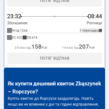
ПОТЯГ ВІД'ЇХАВ
23:32
08:44
Збоншинек
Ропчице
9год 12хв
1 пересадка
EC
431
EN
416
158
207
2-й клас від:
PLN
1-й клас від:
PLN
ПОТЯГ ВІД'ЇХАВ
Як купити дешевий квиток Zbąszynek
– Ropczyce?
Купіть квиток до Ropczyce заздалегідь. Навіть
якщо ви не впевнені у дні та годині відправлення,