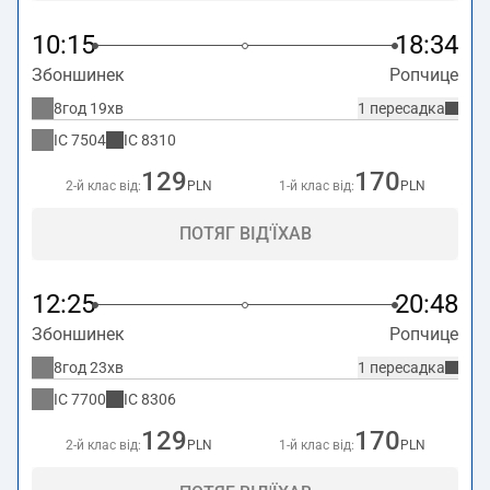
10:15
18:34
Збоншинек
Ропчице
8год 19хв
1 пересадка
IC
7504
IC
8310
129
170
2-й клас від:
PLN
1-й клас від:
PLN
ПОТЯГ ВІД'ЇХАВ
12:25
20:48
Збоншинек
Ропчице
8год 23хв
1 пересадка
IC
7700
IC
8306
129
170
2-й клас від:
PLN
1-й клас від:
PLN