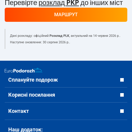
Перевірте
розклад PKP
до інших міст
МАРШРУТ
Дані розкладу: офіційний
Розклад PLK
, актуальний на
14 червня 2026 р.
.
Наступне оновлення:
30 серпня 2026 р.
.
Сплануйте подорож
Корисні посилання
Контакт
Наш додаток: