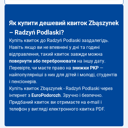
Як купити дешевий квиток Zbąszynek
– Radzyń Podlaski?
Купіть квиток до Radzyń Podlaski заздалегідь.
Навіть якщо ви не впевнені у дні та годині
відправлення, такий квиток завжди можна
повернути або перебронювати
на іншу дату.
Перевірте, чи маєте право на
знижки PKP
—
найпопулярніші з них для дітей і молоді, студентів
і пенсіонерів.
Купіть квиток Zbąszynek - Radzyń Podlaski через
інтернет з
EuroPodorozh
. Зручно і безпечно.
Придбаний квиток ви отримаєте на e-mail і
телефон у вигляді електронного квитка PDF.