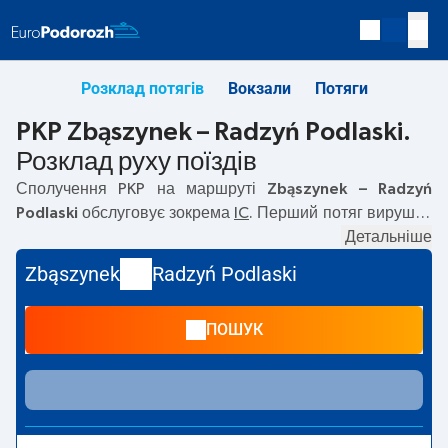
Розклад потягів
Вокзали
Потяги
PKP Zbąszynek – Radzyń Podlaski.
Розклад руху поїздів
Сполучення PKP на маршруті
Zbąszynek – Radzyń
Podlaski
обслуговує зокрема
IC
. Перший потяг вирушає
о
08:15
з вокзалу PKP Zbąszynek. Останній потяг до
Детальніше
Radzyń Podlaski вирушає о 13:51. На маршруті
Zbąszynek
Zbąszynek
Radzyń Podlaski
–
Radzyń Podlaski
курсують також інші потяги:
EC
—
пропонують нижчу ціну квитка і зазвичай довший час
ПОШУК
подорожі. Потяг завершує маршрут на станції Radzyń
Podlaski.