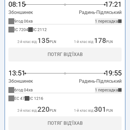
08:15
17:21
Збоншинек
Радинь-Підляський
9год 06хв
1 пересадка
IC
7204
IC
2112
135
178
2-й клас від:
PLN
1-й клас від:
PLN
ПОТЯГ ВІД'ЇХАВ
13:51
19:55
Збоншинек
Радинь-Підляський
6год 04хв
1 пересадка
EC
47
IC
1216
220
301
2-й клас від:
PLN
1-й клас від:
PLN
ПОТЯГ ВІД'ЇХАВ