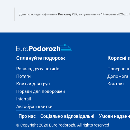
Дані розкладу: офіційний
Розклад PLK
, актуальний на
14 червня 2026 р.
.
Сплануйте подорож
Корисні 
Розклад руху потягів
Поверненн
Потяги
Допомога
Квитки для груп
Контакт
Поради для подорожей
Interrail
Автобусні квитки
Про нас
Соціально відповідальні
Умови наданн
© Copyright 2026 EuroPodorozh. All rights reserved