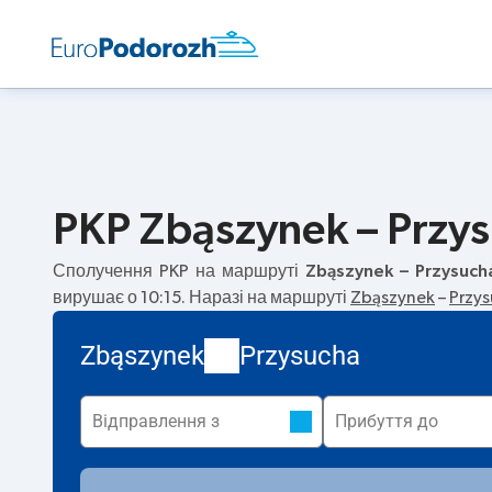
PKP Zbąszynek – Przys
Сполучення PKP на маршруті
Zbąszynek – Przysuch
вирушає о 10:15. Наразі на маршруті
Zbąszynek
–
Przy
Zbąszynek
Przysucha