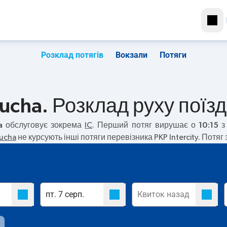
Розклад потягів
Вокзали
Потяги
ucha. Розклад руху поїзд
a
обслуговує зокрема
IC
. Перший потяг вирушає о
10:15
з 
sucha
не курсують інші потяги перевізника PKP Intercity. Потяг