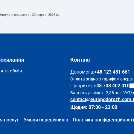
 Наступне оновлення:
30 серпня 2026 р.
.
посилання
Контакт
я та обмін
Допомога
:
+48 123 451 661
Оплата згідно з тарифом опера
Пріоритет:
+48 703 402 010
Вартість дзвінка - 2,58 зл з VAT/
contact@europodorozh.com.
Щодня: 07:00 - 23:00
я послуг
Умови перевізників
Політика конфіденційності