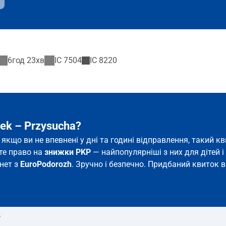
6год 23хв
IC
7504
IC
8220
ek – Przysucha?
ь якщо ви не впевнені у дні та годині відправлення, такий
єте право на
знижки PKP
— найпопулярніші з них для дітей і 
рнет з
EuroPodorozh
. Зручно і безпечно. Придбаний квиток в
т