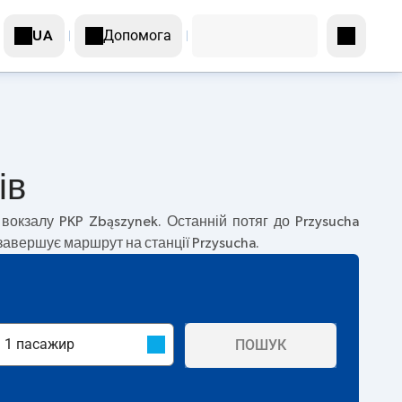
Допомога
UA
ів
вокзалу PKP Zbąszynek. Останній потяг до Przysucha
 завершує маршрут на станції Przysucha.
ПОШУК