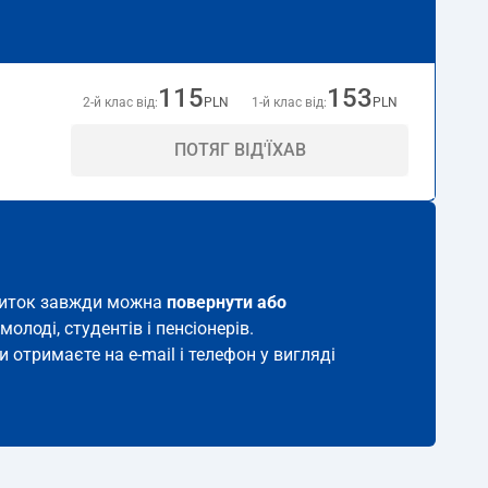
115
153
2-й клас від:
PLN
1-й клас від:
PLN
ПОТЯГ ВІД'ЇХАВ
 квиток завжди можна
повернути або
молоді, студентів і пенсіонерів.
и отримаєте на e-mail і телефон у вигляді