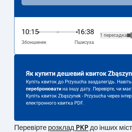
10:15
16:38
1 пересадка
Збоншинек
Пшисуха
Як купити дешевий квиток Zbąszyn
Купіть квиток до Przysucha заздалегідь. Навіт
перебронювати
на іншу дату. Перевірте, чи ма
Купіть квиток Zbąszynek - Przysucha через інте
електронного квитка PDF.
Перевірте
розклад PKP
до інших міс