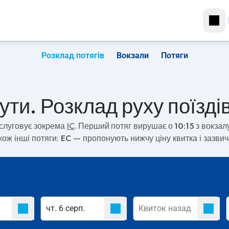
Розклад потягів
Вокзали
Потяги
ти. Розклад руху поїзді
слуговує зокрема
IC
. Перший потяг вирушає о
10:15
з вокзал
кож інші потяги:
EC
— пропонують нижчу ціну квитка і зазви