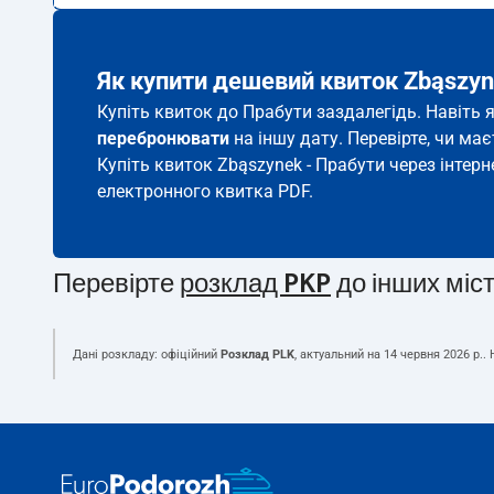
Як купити дешевий квиток Zbąszyn
Купіть квиток до Прабути заздалегідь. Навіть 
перебронювати
на іншу дату. Перевірте, чи ма
Купіть квиток Zbąszynek - Прабути через інтерн
електронного квитка PDF.
Перевірте
розклад PKP
до інших міс
Дані розкладу: офіційний
Розклад PLK
, актуальний на
14 червня 2026 р.
.