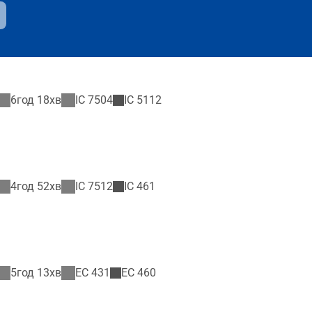
6год 18хв
IC
7504
IC
5112
4год 52хв
IC
7512
IC
461
5год 13хв
EC
431
EC
460