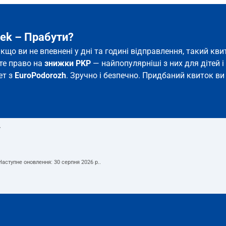
ek – Прабути?
якщо ви не впевнені у дні та годині відправлення, такий к
єте право на
знижки PKP
— найпопулярніші з них для дітей і 
ет з
EuroPodorozh
. Зручно і безпечно. Придбаний квиток ви 
т
 Наступне оновлення:
30 серпня 2026 р.
.