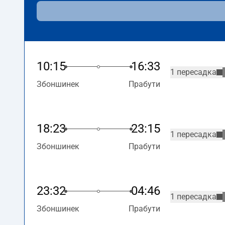
10:15
16:33
1 пересадка
Збоншинек
Прабути
18:23
23:15
1 пересадка
Збоншинек
Прабути
23:32
04:46
1 пересадка
Збоншинек
Прабути