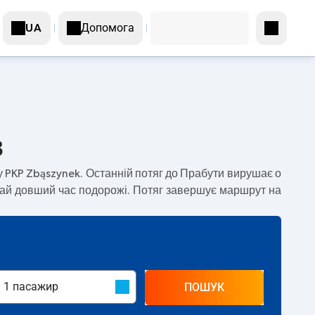
Допомога
UA
в
у PKP Zbąszynek. Останній потяг до Прабути вирушає о
чай довший час подорожі. Потяг завершує маршрут на
ПОШУК