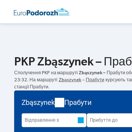
PKP Zbąszynek – Прабу
Сполучення PKP на маршруті
Zbąszynek – Прабути
об
23:32. На маршруті
Zbąszynek
–
Прабути
курсують та
станції Прабути.
Zbąszynek
Прабути