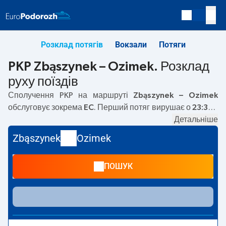
Розклад потягів
Вокзали
Потяги
PKP Zbąszynek – Ozimek. Розклад
руху поїздів
Сполучення PKP на маршруті
Zbąszynek – Ozimek
обслуговує зокрема
EC
. Перший потяг вирушає о
23:32
з
вокзалу PKP Zbąszynek. Останній потяг до Ozimek
Детальніше
вирушає о 23:32. Наразі на маршруті
Zbąszynek
–
Zbąszynek
Ozimek
Ozimek
не курсують інші потяги перевізника PKP
Intercity. Потяг завершує маршрут на станції Ozimek.
ПОШУК