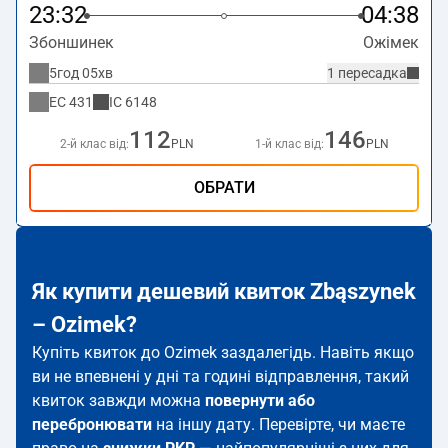
23:32
04:38
Збоншинек
Ожімек
5год 05хв
1 пересадка
EC
431
IC
6148
112
146
2-й клас від:
PLN
1-й клас від:
PLN
ОБРАТИ
Як купити дешевий квиток Zbąszynek
– Ozimek?
Купіть квиток до Ozimek заздалегідь. Навіть якщо
ви не впевнені у дні та годині відправлення, такий
квиток завжди можна
повернути або
перебронювати
на іншу дату. Перевірте, чи маєте