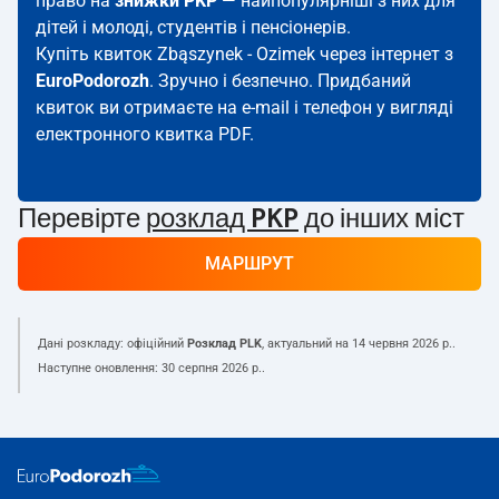
право на
знижки PKP
— найпопулярніші з них для
дітей і молоді, студентів і пенсіонерів.
Купіть квиток Zbąszynek - Ozimek через інтернет з
EuroPodorozh
. Зручно і безпечно. Придбаний
квиток ви отримаєте на e-mail і телефон у вигляді
електронного квитка PDF.
Перевірте
розклад PKP
до інших міст
МАРШРУТ
Дані розкладу: офіційний
Розклад PLK
, актуальний на
14 червня 2026 р.
.
Наступне оновлення:
30 серпня 2026 р.
.